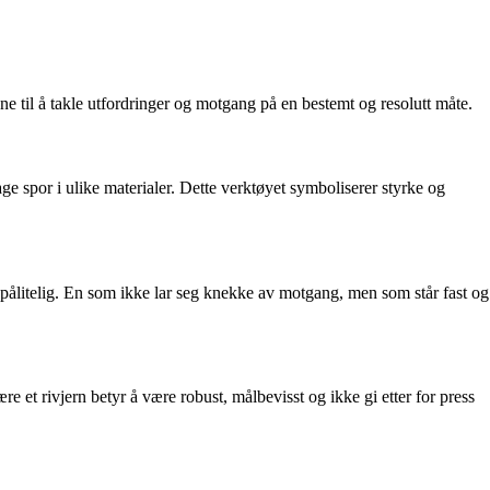
ne til å takle utfordringer og motgang på en bestemt og resolutt måte.
lage spor i ulike materialer. Dette verktøyet symboliserer styrke og
og pålitelig. En som ikke lar seg knekke av motgang, men som står fast og
 et rivjern betyr å være robust, målbevisst og ikke gi etter for press