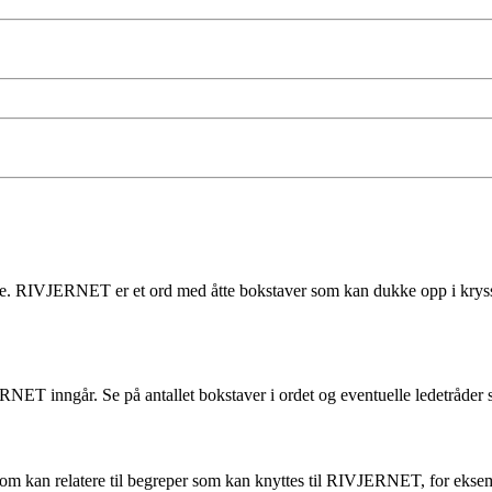
e. RIVJERNET er et ord med åtte bokstaver som kan dukke opp i krysso
RNET inngår. Se på antallet bokstaver i ordet og eventuelle ledetråder
som kan relatere til begreper som kan knyttes til RIVJERNET, for eksemp