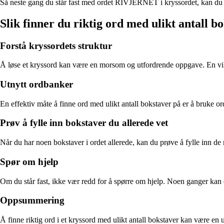
Så neste gang du står fast med ordet RIVJERNET i kryssordet, kan du p
Slik finner du riktig ord med ulikt antall b
Forstå kryssordets struktur
Å løse et kryssord kan være en morsom og utfordrende oppgave. En viktig
Utnytt ordbanker
En effektiv måte å finne ord med ulikt antall bokstaver på er å bruke ord
Prøv å fylle inn bokstaver du allerede vet
Når du har noen bokstaver i ordet allerede, kan du prøve å fylle inn d
Spør om hjelp
Om du står fast, ikke vær redd for å spørre om hjelp. Noen ganger kan et 
Oppsummering
Å finne riktig ord i et kryssord med ulikt antall bokstaver kan være en 