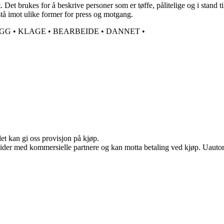
 Det brukes for å beskrive personer som er tøffe, pålitelige og i stand t
stå imot ulike former for press og motgang.
GG
•
KLAGE
•
BEARBEIDE
•
DANNET
•
et kan gi oss provisjon på kjøp.
ider med kommersielle partnere og kan motta betaling ved kjøp. Uautori