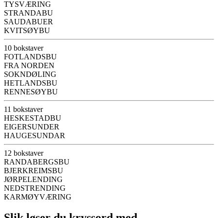
TYSVÆRING
STRANDABU
SAUDABUER
KVITSØYBU
10 bokstaver
FOTLANDSBU
FRA NORDEN
SOKNDØLING
HETLANDSBU
RENNESØYBU
11 bokstaver
HESKESTADBU
EIGERSUNDER
HAUGESUNDAR
12 bokstaver
RANDABERGSBU
BJERKREIMSBU
JØRPELENDING
NEDSTRENDING
KARMØYVÆRING
Slik løser du kryssord med