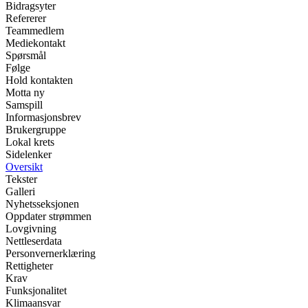
Bidragsyter
Refererer
Teammedlem
Mediekontakt
Spørsmål
Følge
Hold kontakten
Motta ny
Samspill
Informasjonsbrev
Brukergruppe
Lokal krets
Sidelenker
Oversikt
Tekster
Galleri
Nyhetsseksjonen
Oppdater strømmen
Lovgivning
Nettleserdata
Personvernerklæring
Rettigheter
Krav
Funksjonalitet
Klimaansvar