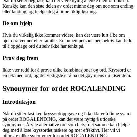
Når du setter deg fast, kan det være nyttig å tenke utenfor boksen.
Kanskje kan den siste delen av ordet minne deg om noe som ending
eller landing, og hjelpe deg å finne riktig løsning.
Be om hjelp
Hvis du virkelig ikke kommer videre, kan det være lurt å be om
hjelp fra venner eller familie. En annen persons perspektiv kan bidra
til å oppdage ord du selv ikke har tenkt på.
Prøv deg frem
Ikke vær redd for å prøve ulike kombinasjoner og ord. Kryssord er
en lek med ord, og det viktigste er å ha det gøy mens du løser dem.
Synonymer for ordet ROGALENDING
Introduksjon
Når du sitter fast i en kryssordoppgave og ikke klarer å finne svaret
på ordet ROGALENDING, kan det være nyttig å utforske
synonymer. Å vite alternative ord som betyr det samme kan hjelpe
deg med å løse kryssordet raskere og mer effektivt. Her vil vi
utforske ulike synonymer for ordet ROGALENDING.