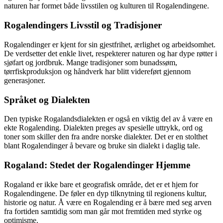
naturen har formet både livsstilen og kulturen til Rogalendingene.
Rogalendingers Livsstil og Tradisjoner
Rogalendinger er kjent for sin gjestfrihet, ærlighet og arbeidsomhet.
De verdsetter det enkle livet, respekterer naturen og har dype røtter i
sjøfart og jordbruk. Mange tradisjoner som bunadssøm,
tørrfiskproduksjon og håndverk har blitt videreført gjennom
generasjoner.
Språket og Dialekten
Den typiske Rogalandsdialekten er også en viktig del av å være en
ekte Rogalending. Dialekten preges av spesielle uttrykk, ord og
toner som skiller den fra andre norske dialekter. Det er en stolthet
blant Rogalendinger å bevare og bruke sin dialekt i daglig tale.
Rogaland: Stedet der Rogalendinger Hjemme
Rogaland er ikke bare et geografisk område, det er et hjem for
Rogalendingene. De føler en dyp tilknytning til regionens kultur,
historie og natur. Å være en Rogalending er å bære med seg arven
fra fortiden samtidig som man går mot fremtiden med styrke og
optimisme.