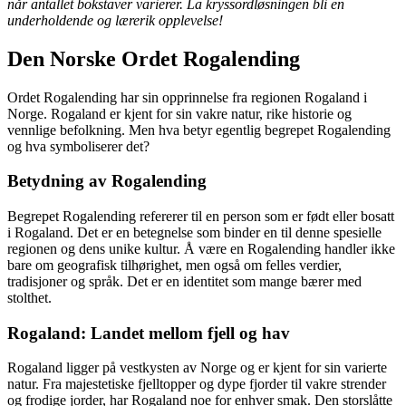
når antallet bokstaver varierer. La kryssordløsningen bli en
underholdende og lærerik opplevelse!
Den Norske Ordet Rogalending
Ordet Rogalending har sin opprinnelse fra regionen Rogaland i
Norge. Rogaland er kjent for sin vakre natur, rike historie og
vennlige befolkning. Men hva betyr egentlig begrepet Rogalending
og hva symboliserer det?
Betydning av Rogalending
Begrepet Rogalending refererer til en person som er født eller bosatt
i Rogaland. Det er en betegnelse som binder en til denne spesielle
regionen og dens unike kultur. Å være en Rogalending handler ikke
bare om geografisk tilhørighet, men også om felles verdier,
tradisjoner og språk. Det er en identitet som mange bærer med
stolthet.
Rogaland: Landet mellom fjell og hav
Rogaland ligger på vestkysten av Norge og er kjent for sin varierte
natur. Fra majestetiske fjelltopper og dype fjorder til vakre strender
og frodige jorder, har Rogaland noe for enhver smak. Den storslåtte