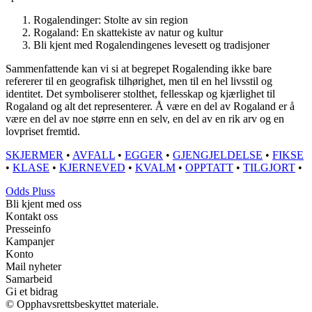
Rogalendinger: Stolte av sin region
Rogaland: En skattekiste av natur og kultur
Bli kjent med Rogalendingenes levesett og tradisjoner
Sammenfattende kan vi si at begrepet Rogalending ikke bare
refererer til en geografisk tilhørighet, men til en hel livsstil og
identitet. Det symboliserer stolthet, fellesskap og kjærlighet til
Rogaland og alt det representerer. Å være en del av Rogaland er å
være en del av noe større enn en selv, en del av en rik arv og en
lovpriset fremtid.
SKJERMER
•
AVFALL
•
EGGER
•
GJENGJELDELSE
•
FIKSE
•
KLASE
•
KJERNEVED
•
KVALM
•
OPPTATT
•
TILGJORT
•
Odds Pluss
Bli kjent med oss
Kontakt oss
Presseinfo
Kampanjer
Konto
Mail nyheter
Samarbeid
Gi et bidrag
© Opphavsrettsbeskyttet materiale.