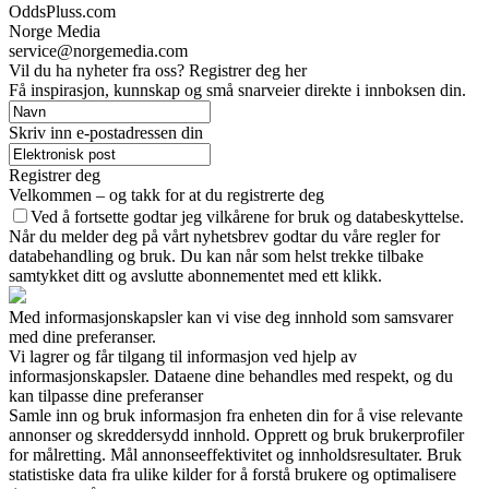
OddsPluss.com
Norge Media
service@norgemedia.com
Vil du ha nyheter fra oss? Registrer deg her
Få inspirasjon, kunnskap og små snarveier direkte i innboksen din.
Skriv inn e-postadressen din
Registrer deg
Velkommen – og takk for at du registrerte deg
Ved å fortsette godtar jeg vilkårene for bruk og databeskyttelse.
Når du melder deg på vårt nyhetsbrev godtar du våre regler for
databehandling og bruk. Du kan når som helst trekke tilbake
samtykket ditt og avslutte abonnementet med ett klikk.
Med informasjonskapsler kan vi vise deg innhold som samsvarer
med dine preferanser.
Vi lagrer og får tilgang til informasjon ved hjelp av
informasjonskapsler. Dataene dine behandles med respekt, og du
kan tilpasse dine preferanser
Samle inn og bruk informasjon fra enheten din for å vise relevante
annonser og skreddersydd innhold. Opprett og bruk brukerprofiler
for målretting. Mål annonseeffektivitet og innholdsresultater. Bruk
statistiske data fra ulike kilder for å forstå brukere og optimalisere