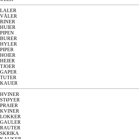
LALER
VÅLER
RINER
HUIER
PIPEN
BURER
HYLER
PIPER
HOIER
HEIER
TJOER
GAPER
TUTER
KAUER
HVINER
STØYER
PRAIER
KVINER
LOKKER
GAULER
RAUTER
SKRIKA
KAUKER