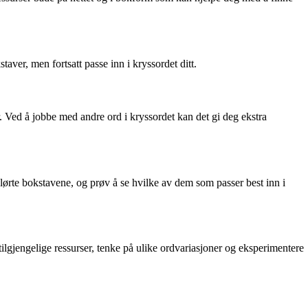
aver, men fortsatt passe inn i kryssordet ditt.
r. Ved å jobbe med andre ord i kryssordet kan det gi deg ekstra
slørte bokstavene, og prøv å se hvilke av dem som passer best inn i
 tilgjengelige ressurser, tenke på ulike ordvariasjoner og eksperimentere