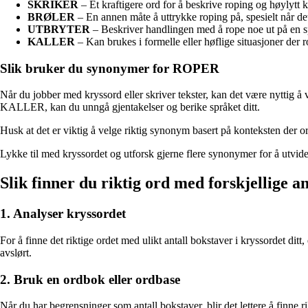
SKRIKER
– Et kraftigere ord for å beskrive roping og høylyt
BRØLER
– En annen måte å uttrykke roping på, spesielt når de
UTBRYTER
– Beskriver handlingen med å rope noe ut på en 
KALLER
– Kan brukes i formelle eller høflige situasjoner der 
Slik bruker du synonymer for ROPER
Når du jobber med kryssord eller skriver tekster, kan det være nyt
KALLER, kan du unngå gjentakelser og berike språket ditt.
Husk at det er viktig å velge riktig synonym basert på konteksten der o
Lykke til med kryssordet og utforsk gjerne flere synonymer for å utvide 
Slik finner du riktig ord med forskjellige an
1. Analyser kryssordet
For å finne det riktige ordet med ulikt antall bokstaver i kryssordet dit
avslørt.
2. Bruk en ordbok eller ordbase
Når du har begrensninger som antall bokstaver, blir det lettere å finne 