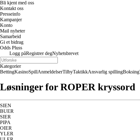
Bli kjent med oss
Kontakt oss
Presseinfo
Kampanjer
Konto
Mail nyheter
Samarbeid
Gi et bidrag
Odds Pluss
Logg på
Registrer deg
Nyhetsbrevet
Kategorier
Betting
Kasino
Spill
Anmeldelser
Tilby
Taktikk
Ansvarlig spilling
Boksing
Løsninger for ROPER kryssord
SIEN
BUER
SIER
PIPA
OIER
YLER
ULER