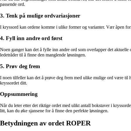
passende ord.
3. Tenk på mulige ordvariasjoner
I kryssord kan ordene komme i ulike former og varianter. Vær åpen for å v
4. Fyll inn andre ord først
Noen ganger kan det å fylle inn andre ord som overlapper det aktuelle o
ledetråder til å finne den manglende løsningen.
5. Prøv deg frem
I noen tilfeller kan det å prøve deg frem med ulike mulige ord være til
kryssordet ditt.
Oppsummering
Når du leter etter det riktige ordet med ulikt antall bokstaver i kryssor
litt, kan du øke sjansene for å finne den perfekte løsningen.
Betydningen av ordet ROPER