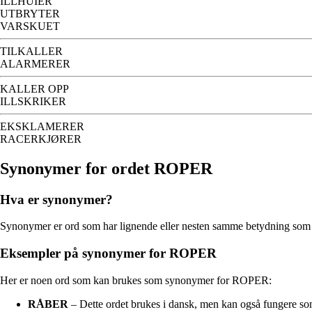
ILLHUIER
UTBRYTER
VARSKUET
TILKALLER
ALARMERER
KALLER OPP
ILLSKRIKER
EKSKLAMERER
RACERKJØRER
Synonymer for ordet ROPER
Hva er synonymer?
Synonymer er ord som har lignende eller nesten samme betydning som et a
Eksempler på synonymer for ROPER
Her er noen ord som kan brukes som synonymer for ROPER:
RÅBER
– Dette ordet brukes i dansk, men kan også fungere som