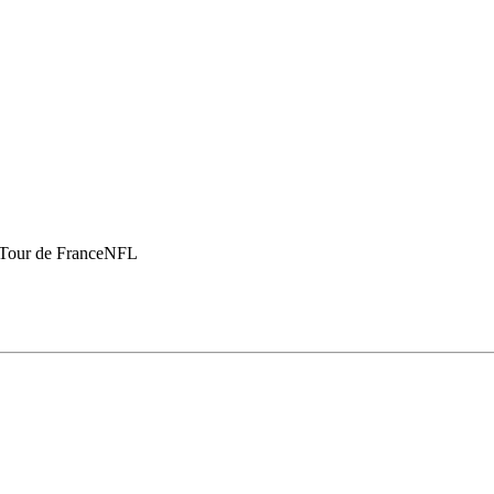
Tour de France
NFL