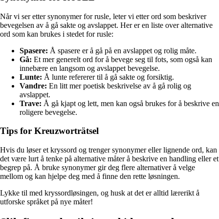
Når vi ser etter synonymer for rusle, leter vi etter ord som beskriver
bevegelsen av å gå sakte og avslappet. Her er en liste over alternative
ord som kan brukes i stedet for rusle:
Spasere:
Å spasere er å gå på en avslappet og rolig måte.
Gå:
Et mer generelt ord for å bevege seg til fots, som også kan
innebære en langsom og avslappet bevegelse.
Lunte:
Å lunte refererer til å gå sakte og forsiktig.
Vandre:
En litt mer poetisk beskrivelse av å gå rolig og
avslappet.
Trave:
Å gå kjapt og lett, men kan også brukes for å beskrive en
roligere bevegelse.
Tips for Kreuzworträtsel
Hvis du løser et kryssord og trenger synonymer eller lignende ord, kan
det være lurt å tenke på alternative måter å beskrive en handling eller et
begrep på. Å bruke synonymer gir deg flere alternativer å velge
mellom og kan hjelpe deg med å finne den rette løsningen.
Lykke til med kryssordløsingen, og husk at det er alltid lærerikt å
utforske språket på nye måter!