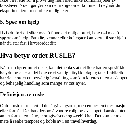
Ikke vær redd for å prøve deg fram med ulike kombinasjoner av
bokstaver. Noen ganger kan det riktige ordet komme til deg når du
eksperimenterer med ulike muligheter.
5. Spør om hjelp
Hvis du fortsatt sliter med å finne det riktige ordet, ikke nøl med å
spørre om hjelp. Familie, venner eller kollegaer kan være til stor hjelp
når du står fast i kryssordet ditt.
Hva betyr ordet RUSLE?
Når man hører ordet rusle, kan det tenkes at det ikke har en spesifikk
betydning eller at det ikke er et vanlig uttrykk i daglig tale. Imidlertid
har dette ordet en betydelig betydning som kan knyttes til en avslappet
og behagelig handling som mange av oss nyter.
Definisjon av rusle
Ordet rusle er relatert til det å gå langsomt, uten en bestemt destinasjon
eller formål. Det handler om å vandre rolig og avslappet, kanskje uten
annet formål enn å nyte omgivelsene og øyeblikket. Det kan være en
måte å senke tempoet og koble av i en travel hverdag.