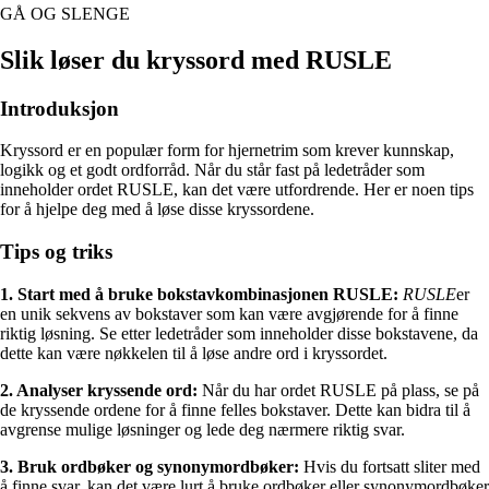
GÅ OG SLENGE
Slik løser du kryssord med RUSLE
Introduksjon
Kryssord er en populær form for hjernetrim som krever kunnskap,
logikk og et godt ordforråd. Når du står fast på ledetråder som
inneholder ordet RUSLE, kan det være utfordrende. Her er noen tips
for å hjelpe deg med å løse disse kryssordene.
Tips og triks
1. Start med å bruke bokstavkombinasjonen RUSLE:
RUSLE
er
en unik sekvens av bokstaver som kan være avgjørende for å finne
riktig løsning. Se etter ledetråder som inneholder disse bokstavene, da
dette kan være nøkkelen til å løse andre ord i kryssordet.
2. Analyser kryssende ord:
Når du har ordet RUSLE på plass, se på
de kryssende ordene for å finne felles bokstaver. Dette kan bidra til å
avgrense mulige løsninger og lede deg nærmere riktig svar.
3. Bruk ordbøker og synonymordbøker:
Hvis du fortsatt sliter med
å finne svar, kan det være lurt å bruke ordbøker eller synonymordbøker