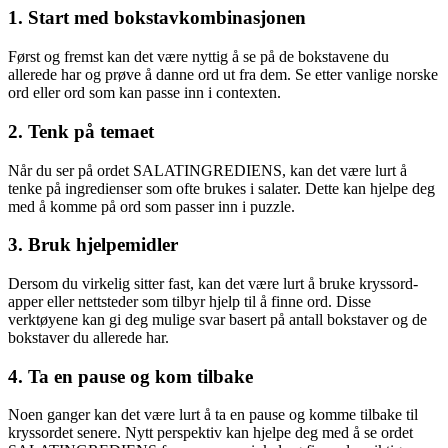
1. Start med bokstavkombinasjonen
Først og fremst kan det være nyttig å se på de bokstavene du
allerede har og prøve å danne ord ut fra dem. Se etter vanlige norske
ord eller ord som kan passe inn i contexten.
2. Tenk på temaet
Når du ser på ordet SALATINGREDIENS, kan det være lurt å
tenke på ingredienser som ofte brukes i salater. Dette kan hjelpe deg
med å komme på ord som passer inn i puzzle.
3. Bruk hjelpemidler
Dersom du virkelig sitter fast, kan det være lurt å bruke kryssord-
apper eller nettsteder som tilbyr hjelp til å finne ord. Disse
verktøyene kan gi deg mulige svar basert på antall bokstaver og de
bokstaver du allerede har.
4. Ta en pause og kom tilbake
Noen ganger kan det være lurt å ta en pause og komme tilbake til
kryssordet senere. Nytt perspektiv kan hjelpe deg med å se ordet