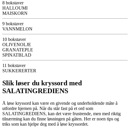
8 bokstaver
HALLOUMI
MAISKORN
9 bokstaver
VANNMELON
10 bokstaver
OLIVENOLJE
GRANATEPLE
SPINATBLAD
11 bokstaver
SUKKERERTER
Slik løser du kryssord med
SALATINGREDIENS
Å løse kryssord kan være en givende og underholdende måte å
utfordre hjernen på. Når du står fast på et ord som
SALATINGREDIENS, kan det være frustrende, men med riktig
tilnærming kan du finne løsningen på gåten. Her er noen tips og
triks som kan hjelpe deg med å løse kryssordet.