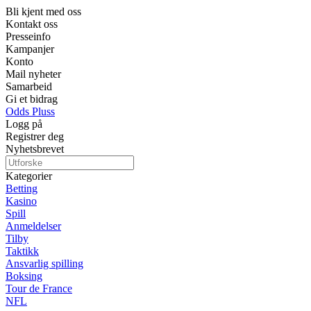
Bli kjent med oss
Kontakt oss
Presseinfo
Kampanjer
Konto
Mail nyheter
Samarbeid
Gi et bidrag
Odds Pluss
Logg på
Registrer deg
Nyhetsbrevet
Kategorier
Betting
Kasino
Spill
Anmeldelser
Tilby
Taktikk
Ansvarlig spilling
Boksing
Tour de France
NFL