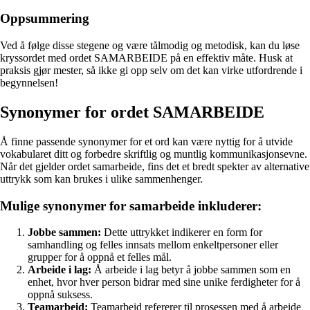
Oppsummering
Ved å følge disse stegene og være tålmodig og metodisk, kan du løse
kryssordet med ordet SAMARBEIDE på en effektiv måte. Husk at
praksis gjør mester, så ikke gi opp selv om det kan virke utfordrende i
begynnelsen!
Synonymer for ordet SAMARBEIDE
Å finne passende synonymer for et ord kan være nyttig for å utvide
vokabularet ditt og forbedre skriftlig og muntlig kommunikasjonsevne.
Når det gjelder ordet samarbeide, fins det et bredt spekter av alternative
uttrykk som kan brukes i ulike sammenhenger.
Mulige synonymer for samarbeide inkluderer:
Jobbe sammen:
Dette uttrykket indikerer en form for
samhandling og felles innsats mellom enkeltpersoner eller
grupper for å oppnå et felles mål.
Arbeide i lag:
Å arbeide i lag betyr å jobbe sammen som en
enhet, hvor hver person bidrar med sine unike ferdigheter for å
oppnå suksess.
Teamarbeid:
Teamarbeid refererer til prosessen med å arbeide