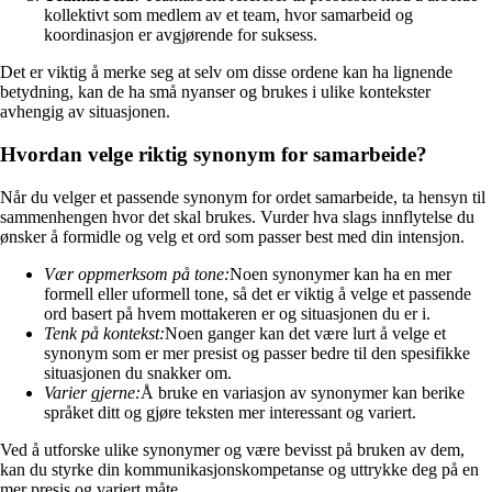
kollektivt som medlem av et team, hvor samarbeid og
koordinasjon er avgjørende for suksess.
Det er viktig å merke seg at selv om disse ordene kan ha lignende
betydning, kan de ha små nyanser og brukes i ulike kontekster
avhengig av situasjonen.
Hvordan velge riktig synonym for samarbeide?
Når du velger et passende synonym for ordet samarbeide, ta hensyn til
sammenhengen hvor det skal brukes. Vurder hva slags innflytelse du
ønsker å formidle og velg et ord som passer best med din intensjon.
Vær oppmerksom på tone:
Noen synonymer kan ha en mer
formell eller uformell tone, så det er viktig å velge et passende
ord basert på hvem mottakeren er og situasjonen du er i.
Tenk på kontekst:
Noen ganger kan det være lurt å velge et
synonym som er mer presist og passer bedre til den spesifikke
situasjonen du snakker om.
Varier gjerne:
Å bruke en variasjon av synonymer kan berike
språket ditt og gjøre teksten mer interessant og variert.
Ved å utforske ulike synonymer og være bevisst på bruken av dem,
kan du styrke din kommunikasjonskompetanse og uttrykke deg på en
mer presis og variert måte.