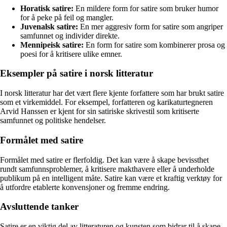
Horatisk satire:
En mildere form for satire som bruker humor
for å peke på feil og mangler.
Juvenalsk satire:
En mer aggresiv form for satire som angriper
samfunnet og individer direkte.
Mennipeisk satire:
En form for satire som kombinerer prosa og
poesi for å kritisere ulike emner.
Eksempler på satire i norsk litteratur
I norsk litteratur har det vært flere kjente forfattere som har brukt satire
som et virkemiddel. For eksempel, forfatteren og karikaturtegneren
Arvid Hanssen er kjent for sin satiriske skrivestil som kritiserte
samfunnet og politiske hendelser.
Formålet med satire
Formålet med satire er flerfoldig. Det kan være å skape bevissthet
rundt samfunnsproblemer, å kritisere makthavere eller å underholde
publikum på en intelligent måte. Satire kan være et kraftig verktøy for
å utfordre etablerte konvensjoner og fremme endring.
Avsluttende tanker
Satire er en viktig del av litteraturen og kunsten som bidrar til å skape