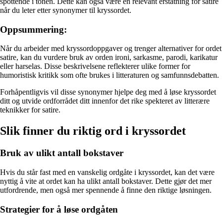
spottende i tonen. Dette kan også være en relevant erstatning for satire
når du leter etter synonymer til kryssordet.
Oppsummering:
Når du arbeider med kryssordoppgaver og trenger alternativer for ordet
satire, kan du vurdere bruk av orden ironi, sarkasme, parodi, karikatur
eller harselas. Disse beskrivelsene reflekterer ulike former for
humoristisk kritikk som ofte brukes i litteraturen og samfunnsdebatten.
Forhåpentligvis vil disse synonymer hjelpe deg med å løse kryssordet
ditt og utvide ordforrådet ditt innenfor det rike spekteret av litterære
teknikker for satire.
Slik finner du riktig ord i kryssordet
Bruk av ulikt antall bokstaver
Hvis du står fast med en vanskelig ordgåte i kryssordet, kan det være
nyttig å vite at ordet kan ha ulikt antall bokstaver. Dette gjør det mer
utfordrende, men også mer spennende å finne den riktige løsningen.
Strategier for å løse ordgåten