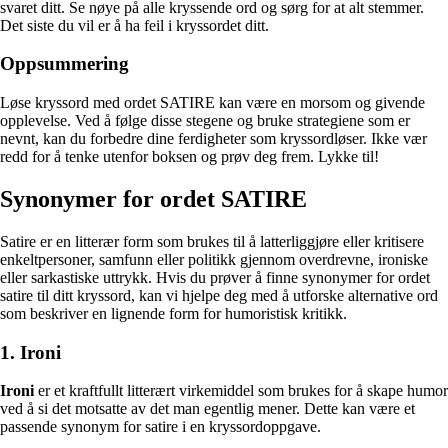
svaret ditt. Se nøye på alle kryssende ord og sørg for at alt stemmer.
Det siste du vil er å ha feil i kryssordet ditt.
Oppsummering
Løse kryssord med ordet SATIRE kan være en morsom og givende
opplevelse. Ved å følge disse stegene og bruke strategiene som er
nevnt, kan du forbedre dine ferdigheter som kryssordløser. Ikke vær
redd for å tenke utenfor boksen og prøv deg frem. Lykke til!
Synonymer for ordet SATIRE
Satire er en litterær form som brukes til å latterliggjøre eller kritisere
enkeltpersoner, samfunn eller politikk gjennom overdrevne, ironiske
eller sarkastiske uttrykk. Hvis du prøver å finne synonymer for ordet
satire til ditt kryssord, kan vi hjelpe deg med å utforske alternative ord
som beskriver en lignende form for humoristisk kritikk.
1. Ironi
Ironi
er et kraftfullt litterært virkemiddel som brukes for å skape humor
ved å si det motsatte av det man egentlig mener. Dette kan være et
passende synonym for satire i en kryssordoppgave.