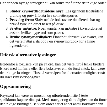
Her er noen nyttige strategier du kan bruke for å finne det riktige ordet:
Studer kryssordledetrådene nøye:
Les gjennom ledetrådene
grundig og prøv å forstå hva som etterspørres.
Prøv deg frem:
Skriv ned de bokstavene du allerede har og
prøv å fylle inn ordet basert på disse.
Se etter mønstre:
Noen ganger kan mønstre i kryssordbrettet
avsløre hvilken type ord som passer.
Bruke synonymordbøker:
Finner du fortsatt ikke svaret, kan
det være nyttig å slå opp i en synonymordbok for å finne
lignende ord.
Utforsk alternative løsninger
Istedenfor å fokusere kun på ett ord, kan det være lurt å tenke bredere.
Et ord med litt færre eller flere bokstaver enn du først antok, kan være
den riktige løsningen. Husk å være åpen for alternative muligheter når
du løser kryssordoppgaven.
Oppsummering
Kryssord kan være en morsom og utfordrende måte å teste
språkkunnskapene dine på. Med strategier og tålmodighet kan du finne
den riktige løsningen, selv om ordet har et annet antall bokstaver enn