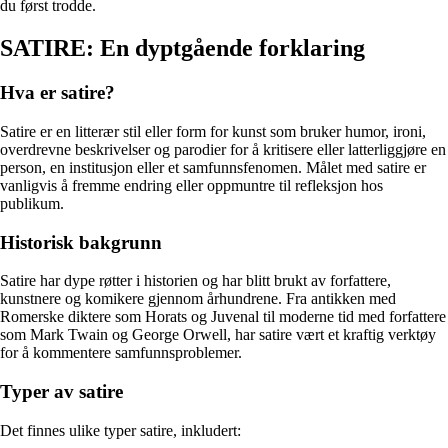
du først trodde.
SATIRE: En dyptgående forklaring
Hva er satire?
Satire er en litterær stil eller form for kunst som bruker humor, ironi,
overdrevne beskrivelser og parodier for å kritisere eller latterliggjøre en
person, en institusjon eller et samfunnsfenomen. Målet med satire er
vanligvis å fremme endring eller oppmuntre til refleksjon hos
publikum.
Historisk bakgrunn
Satire har dype røtter i historien og har blitt brukt av forfattere,
kunstnere og komikere gjennom århundrene. Fra antikken med
Romerske diktere som Horats og Juvenal til moderne tid med forfattere
som Mark Twain og George Orwell, har satire vært et kraftig verktøy
for å kommentere samfunnsproblemer.
Typer av satire
Det finnes ulike typer satire, inkludert: