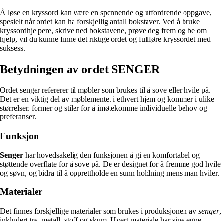
Å løse en kryssord kan være en spennende og utfordrende oppgave,
spesielt når ordet kan ha forskjellig antall bokstaver. Ved å bruke
kryssordhjelpere, skrive ned bokstavene, prøve deg frem og be om
hjelp, vil du kunne finne det riktige ordet og fullføre kryssordet med
suksess.
Betydningen av ordet SENGER
Ordet senger refererer til møbler som brukes til å sove eller hvile på.
Det er en viktig del av møblementet i ethvert hjem og kommer i ulike
størrelser, former og stiler for å imøtekomme individuelle behov og
preferanser.
Funksjon
Senger
har hovedsakelig den funksjonen å gi en komfortabel og
støttende overflate for å sove på. De er designet for å fremme god hvile
og søvn, og bidra til å opprettholde en sunn holdning mens man hviler.
Materialer
Det finnes forskjellige materialer som brukes i produksjonen av
senger
,
inkludert tre, metall, stoff og skum. Hvert materiale har sine egne