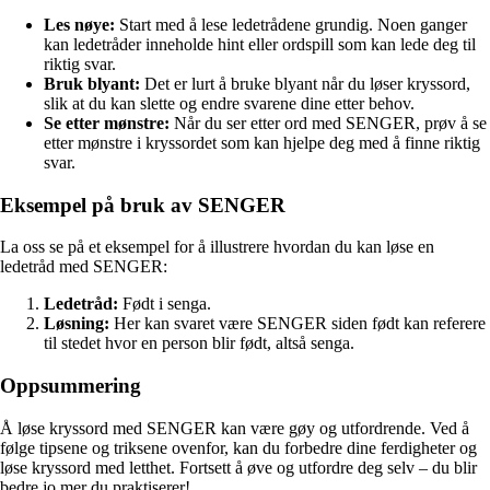
Les nøye:
Start med å lese ledetrådene grundig. Noen ganger
kan ledetråder inneholde hint eller ordspill som kan lede deg til
riktig svar.
Bruk blyant:
Det er lurt å bruke blyant når du løser kryssord,
slik at du kan slette og endre svarene dine etter behov.
Se etter mønstre:
Når du ser etter ord med SENGER, prøv å se
etter mønstre i kryssordet som kan hjelpe deg med å finne riktig
svar.
Eksempel på bruk av SENGER
La oss se på et eksempel for å illustrere hvordan du kan løse en
ledetråd med SENGER:
Ledetråd:
Født i senga.
Løsning:
Her kan svaret være SENGER siden født kan referere
til stedet hvor en person blir født, altså senga.
Oppsummering
Å løse kryssord med SENGER kan være gøy og utfordrende. Ved å
følge tipsene og triksene ovenfor, kan du forbedre dine ferdigheter og
løse kryssord med letthet. Fortsett å øve og utfordre deg selv – du blir
bedre jo mer du praktiserer!