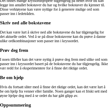
Det finnes mange kryssordhjelpere tilgjengelig på nettet hvor du kan
legge inn antallet bokstaver du har og hvilke bokstaver du kjenner til.
Disse verktøyene kan være nyttige for å generere mulige ord som
passer inn i ledetråden.
Skriv ned alle bokstavene
Det kan være lurt å skrive ned alle bokstavene du har tilgjengelig for
det aktuelle ordet. Ved å se på disse bokstavene kan du prøve å danne
ulike ordkombinasjoner som passer inn i kryssordet.
Prøv deg frem
I noen tilfeller kan det være nyttig å prøve deg frem med ulike ord som
passer inn i kryssordet basert på de bokstavene du har tilgjengelig. Ikke
vær redd for å eksperimentere for å finne det riktige ordet.
Be om hjelp
Hvis du fortsatt sliter med å finne det riktige ordet, kan det være lurt å
be om hjelp fra venner eller familie. Noen ganger kan et friskt sett med
øyne hjelpe deg med å se ordet du har gått glipp av.
Oppsummering