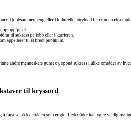
joner, i jobbsammenheng eller i kulturelle uttrykk. Her er noen eksempl
t og oppførsel.
drar til suksess på jobb eller i karrieren.
m appellerer til et bredt publikum.
inne andre menneskers gunst og oppnå suksess i ulike områder av livet
kstaver til kryssord
tig å først se på ledetråden som er gitt. Ledetråder kan være veldig nyttig