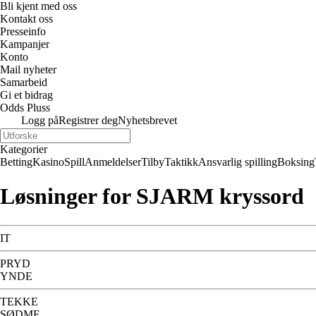
Bli kjent med oss
Kontakt oss
Presseinfo
Kampanjer
Konto
Mail nyheter
Samarbeid
Gi et bidrag
Odds Pluss
Logg på
Registrer deg
Nyhetsbrevet
Kategorier
Betting
Kasino
Spill
Anmeldelser
Tilby
Taktikk
Ansvarlig spilling
Boksing
Løsninger for SJARM kryssord
IT
PRYD
YNDE
TEKKE
SØDME