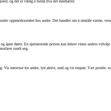
joner, og det er viktig å forstå hva det innebærer.
sitiv oppmerksomhet hos andre. Det handler om å utstråle varme, vennl
lit og åpne dører. En sjarmerende person kan lettere vinne andres velvil
mosfære rundt seg.
. Vis interesse for andre, lytt aktivt, smil og vis empati. Vær positiv,