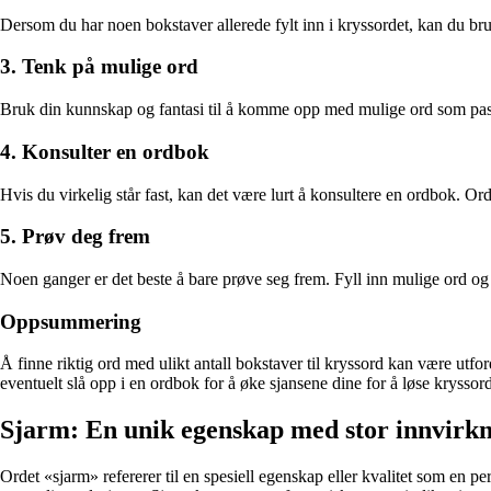
Dersom du har noen bokstaver allerede fylt inn i kryssordet, kan du bruk
3. Tenk på mulige ord
Bruk din kunnskap og fantasi til å komme opp med mulige ord som passe
4. Konsulter en ordbok
Hvis du virkelig står fast, kan det være lurt å konsultere en ordbok. Or
5. Prøv deg frem
Noen ganger er det beste å bare prøve seg frem. Fyll inn mulige ord og s
Oppsummering
Å finne riktig ord med ulikt antall bokstaver til kryssord kan være u
eventuelt slå opp i en ordbok for å øke sjansene dine for å løse kryssord
Sjarm: En unik egenskap med stor innvirk
Ordet «sjarm» refererer til en spesiell egenskap eller kvalitet som en pe