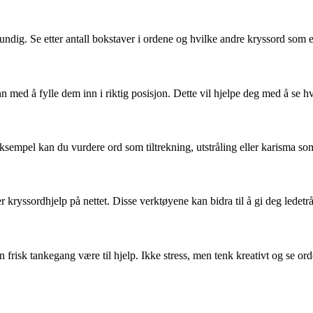
 grundig. Se etter antall bokstaver i ordene og hvilke andre kryssord so
ed å fylle dem inn i riktig posisjon. Dette vil hjelpe deg med å se hv
eksempel kan du vurdere ord som tiltrekning, utstråling eller karisma so
ler kryssordhjelp på nettet. Disse verktøyene kan bidra til å gi deg led
frisk tankegang være til hjelp. Ikke stress, men tenk kreativt og se or