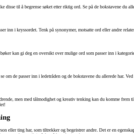
e disse til å begrense søket etter riktig ord. Se på de bokstavene du all
r inn i kryssordet. Tenk på synonymer, motsatte ord eller andre relate
dbøker kan gi deg en oversikt over mulige ord som passer inn i kategorien
e om de passer inn i ledetråden og de bokstavene du allerede har. Ved å 
tfordrende, men med tålmodighet og kreativ tenking kan du komme frem t
et!
ning
rson eller ting har, som tiltrekker og begeistrer andre. Det er en egenska