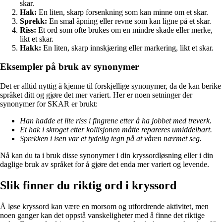
skar.
Hak:
En liten, skarp forsenkning som kan minne om et skar.
Sprekk:
En smal åpning eller revne som kan ligne på et skar.
Riss:
Et ord som ofte brukes om en mindre skade eller merke,
likt et skar.
Hakk:
En liten, skarp innskjæring eller markering, likt et skar.
Eksempler på bruk av synonymer
Det er alltid nyttig å kjenne til forskjellige synonymer, da de kan berike
språket ditt og gjøre det mer variert. Her er noen setninger der
synonymer for SKAR er brukt:
Han hadde et lite riss i fingrene etter å ha jobbet med treverk.
Et hak i skroget etter kollisjonen måtte repareres umiddelbart.
Sprekken i isen var et tydelig tegn på at våren nærmet seg.
Nå kan du ta i bruk disse synonymer i din kryssordløsning eller i din
daglige bruk av språket for å gjøre det enda mer variert og levende.
Slik finner du riktig ord i kryssord
Å løse kryssord kan være en morsom og utfordrende aktivitet, men
noen ganger kan det oppstå vanskeligheter med å finne det riktige