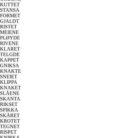
KUTTET
STANSA
FORMET
GJALDT
RISTET
MEIENE
PLØYDE
RIVENE
KLARET
TELGDE
KAPPET
GNIKSA
KNAKTE
SNEIET
KLIPPA
KNAKET
SLÅENE
SKANTA
RIKSET
SPIKKA
SKÅRET
KROTET
TEGNET
RISPET
KNIRKA