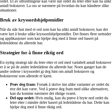
ordet. Et av utfordringene kan være når ordet du leter etter kan ha ulikt
antall bokstaver. La oss se nærmere på hvordan du kan håndtere slike
situationer.
Bruk av kryssordshjelpemidler
Når du står fast med et ord som kan ha ulikt antall bokstaver, kan det
være lurt å bruke ulike kryssordshjelpemidler. Det finnes flere nettsider
og applikasjoner som kan hjelpe deg med å finne ord basert på
ledetrådene du allerede har.
Strategier for å finne riktig ord
En nyttig strategi når du leter etter et ord med variabelt antall bokstaver
er å se på de andre ledetrådene du allerede har. Noen ganger kan de
andre ordene i kryssordet gi deg hint om antall bokstaver og
bokstavene som allerede er kjent.
Prøv deg fram:
Forsøk å skrive inn ulike varianter av ordet du
tror det kan være. Ved å prøve deg fram med ulike alternativer,
kan du komme nærmere det riktige svaret.
Del opp ordet:
Hvis mulig, kan du prøve å bryte ned ordet du
leter etter i mindre deler basert på ledetrådene du har. Dette kan
hjelpe deg med å finne riktig ord.