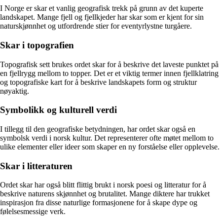
I Norge er skar et vanlig geografisk trekk på grunn av det kuperte
landskapet. Mange fjell og fjellkjeder har skar som er kjent for sin
naturskjønnhet og utfordrende stier for eventyrlystne turgåere.
Skar i topografien
Topografisk sett brukes ordet skar for å beskrive det laveste punktet på
en fjellrygg mellom to topper. Det er et viktig termer innen fjellklatring
og topografiske kart for å beskrive landskapets form og struktur
nøyaktig.
Symbolikk og kulturell verdi
I tillegg til den geografiske betydningen, har ordet skar også en
symbolsk verdi i norsk kultur. Det representerer ofte møtet mellom to
ulike elementer eller ideer som skaper en ny forståelse eller opplevelse.
Skar i litteraturen
Ordet skar har også blitt flittig brukt i norsk poesi og litteratur for å
beskrive naturens skjønnhet og brutalitet. Mange diktere har trukket
inspirasjon fra disse naturlige formasjonene for å skape dype og
følelsesmessige verk.