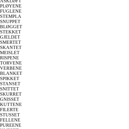
ÅSKLØFT
PLØYENE
FUGLENE
STEMPLA
SNUPPET
BLØGGET
STEKKET
GJELDET
SMERTET
SKANTET
MEISLET
RISPENE
TORVENE
VERBENE
BLANKET
SPIKKET
STANSET
SNITTET
SKURRET
GNISSET
KUTTENE
FILERTE
STUSSET
FELLENE
PUREENE