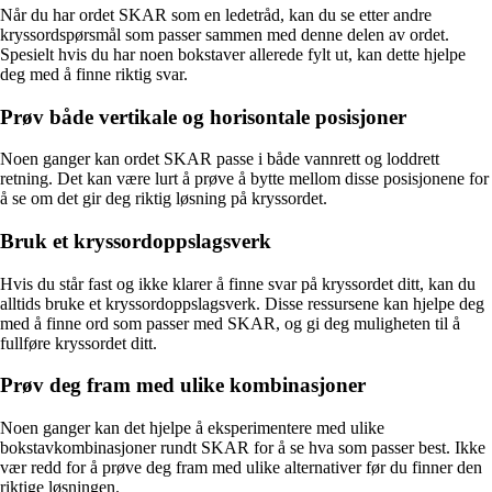
Når du har ordet SKAR som en ledetråd, kan du se etter andre
kryssordspørsmål som passer sammen med denne delen av ordet.
Spesielt hvis du har noen bokstaver allerede fylt ut, kan dette hjelpe
deg med å finne riktig svar.
Prøv både vertikale og horisontale posisjoner
Noen ganger kan ordet SKAR passe i både vannrett og loddrett
retning. Det kan være lurt å prøve å bytte mellom disse posisjonene for
å se om det gir deg riktig løsning på kryssordet.
Bruk et kryssordoppslagsverk
Hvis du står fast og ikke klarer å finne svar på kryssordet ditt, kan du
alltids bruke et kryssordoppslagsverk. Disse ressursene kan hjelpe deg
med å finne ord som passer med SKAR, og gi deg muligheten til å
fullføre kryssordet ditt.
Prøv deg fram med ulike kombinasjoner
Noen ganger kan det hjelpe å eksperimentere med ulike
bokstavkombinasjoner rundt SKAR for å se hva som passer best. Ikke
vær redd for å prøve deg fram med ulike alternativer før du finner den
riktige løsningen.