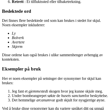
Retrett
: Et tilfluktssted eller tilbaketrekning.
Beslektede ord
Det finnes flere beslektede ord som kan brukes i stedet for skjul.
Noen eksempler inkluderer:
Ly
Bolverk
Avertere
Skjerm
Disse ordene kan også brukes i ulike sammenhenger avhengig av
konteksten.
Eksempler på bruk
Her er noen eksempler på setninger der synonymer for skjul kan
brukes:
Jeg fant et
gjemmested
i skogen hvor jeg kunne skjule meg.
Under bombeangrepet søkte de
husets sanctum
for beskyttelse.
Det hemmelige
arcanum
var godt skjult for nysgjerrige øyne.
Ved å bruke disse synonymer kan du variere språket ditt og unngå