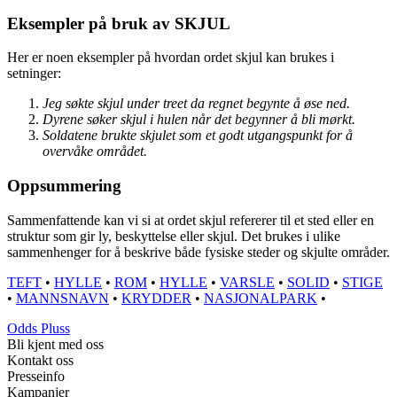
Eksempler på bruk av SKJUL
Her er noen eksempler på hvordan ordet skjul kan brukes i
setninger:
Jeg søkte skjul under treet da regnet begynte å øse ned.
Dyrene søker skjul i hulen når det begynner å bli mørkt.
Soldatene brukte skjulet som et godt utgangspunkt for å
overvåke området.
Oppsummering
Sammenfattende kan vi si at ordet skjul refererer til et sted eller en
struktur som gir ly, beskyttelse eller skjul. Det brukes i ulike
sammenhenger for å beskrive både fysiske steder og skjulte områder.
TEFT
•
HYLLE
•
ROM
•
HYLLE
•
VARSLE
•
SOLID
•
STIGE
•
MANNSNAVN
•
KRYDDER
•
NASJONALPARK
•
Odds Pluss
Bli kjent med oss
Kontakt oss
Presseinfo
Kampanjer