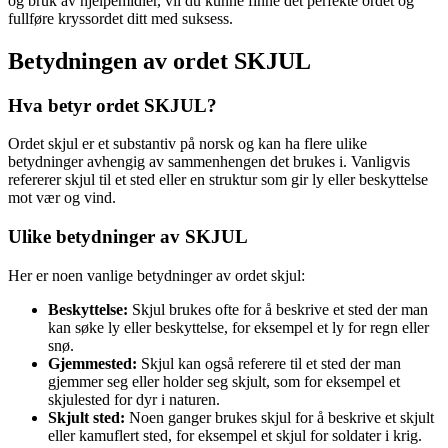
og bruk av hjelpemidler, vil du kunne finne det perfekte ordet og
fullføre kryssordet ditt med suksess.
Betydningen av ordet SKJUL
Hva betyr ordet SKJUL?
Ordet skjul er et substantiv på norsk og kan ha flere ulike
betydninger avhengig av sammenhengen det brukes i. Vanligvis
refererer skjul til et sted eller en struktur som gir ly eller beskyttelse
mot vær og vind.
Ulike betydninger av SKJUL
Her er noen vanlige betydninger av ordet skjul:
Beskyttelse:
Skjul brukes ofte for å beskrive et sted der man
kan søke ly eller beskyttelse, for eksempel et ly for regn eller
snø.
Gjemmested:
Skjul kan også referere til et sted der man
gjemmer seg eller holder seg skjult, som for eksempel et
skjulested for dyr i naturen.
Skjult sted:
Noen ganger brukes skjul for å beskrive et skjult
eller kamuflert sted, for eksempel et skjul for soldater i krig.