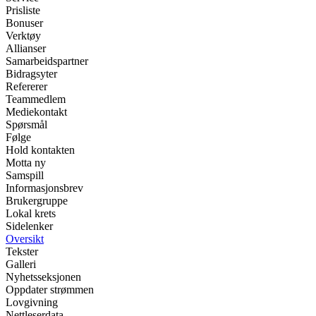
Prisliste
Bonuser
Verktøy
Allianser
Samarbeidspartner
Bidragsyter
Refererer
Teammedlem
Mediekontakt
Spørsmål
Følge
Hold kontakten
Motta ny
Samspill
Informasjonsbrev
Brukergruppe
Lokal krets
Sidelenker
Oversikt
Tekster
Galleri
Nyhetsseksjonen
Oppdater strømmen
Lovgivning
Nettleserdata