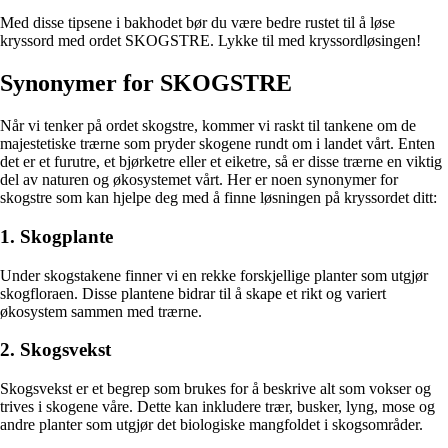
Med disse tipsene i bakhodet bør du være bedre rustet til å løse
kryssord med ordet SKOGSTRE. Lykke til med kryssordløsingen!
Synonymer for SKOGSTRE
Når vi tenker på ordet skogstre, kommer vi raskt til tankene om de
majestetiske trærne som pryder skogene rundt om i landet vårt. Enten
det er et furutre, et bjørketre eller et eiketre, så er disse trærne en viktig
del av naturen og økosystemet vårt. Her er noen synonymer for
skogstre som kan hjelpe deg med å finne løsningen på kryssordet ditt:
1. Skogplante
Under skogstakene finner vi en rekke forskjellige planter som utgjør
skogfloraen. Disse plantene bidrar til å skape et rikt og variert
økosystem sammen med trærne.
2. Skogsvekst
Skogsvekst er et begrep som brukes for å beskrive alt som vokser og
trives i skogene våre. Dette kan inkludere trær, busker, lyng, mose og
andre planter som utgjør det biologiske mangfoldet i skogsområder.