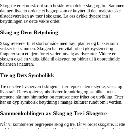
Skogstre er et norsk ord som består av to deler: skog og tre. Sammen
danner disse to ordene et begrep som er knyttet til den majestetiske
tilstedeværelsen av trær i skogene. La oss dykke dypere inn i
betydningen av dette vakre ordet.
Skog og Dens Betydning
Skog refererer til et stort område med trær, planter og busker som
vokser tett sammen. Skogen har en vital rolle i økosystemet og
fungerer som et hjem for et variert utvalg av dyrearter. Videre er
skogen også en viktig kilde til oksygen og bidrar til å opprettholde
balansen i naturen.
Tre og Dets Symbolikk
Tre er selve livsnerven i skogen. Trær representerer styrke, vekst og
livskraft. Deres røtter symboliserer forankring og stabilitet, mens
grenene når mot himmelen og representerer frihet og utvikling. Trær
har en dyp symbolsk betydning i mange kulturer rundt om i verden.
Sammenkoblingen av Skog og Tre i Skogstre
Når vi kombinerer begrepene skog og tre, får vi ordet skogstre. Dette