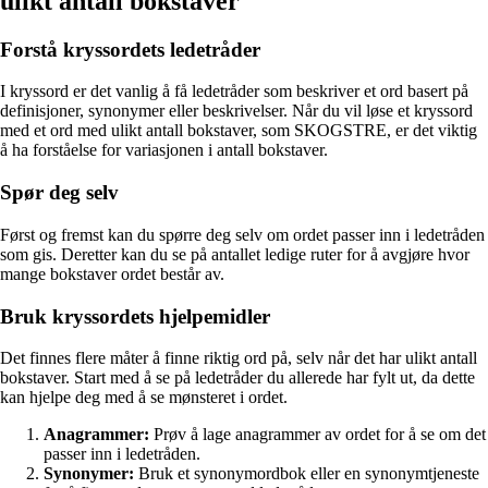
ulikt antall bokstaver
Forstå kryssordets ledetråder
I kryssord er det vanlig å få ledetråder som beskriver et ord basert på
definisjoner, synonymer eller beskrivelser. Når du vil løse et kryssord
med et ord med ulikt antall bokstaver, som SKOGSTRE, er det viktig
å ha forståelse for variasjonen i antall bokstaver.
Spør deg selv
Først og fremst kan du spørre deg selv om ordet passer inn i ledetråden
som gis. Deretter kan du se på antallet ledige ruter for å avgjøre hvor
mange bokstaver ordet består av.
Bruk kryssordets hjelpemidler
Det finnes flere måter å finne riktig ord på, selv når det har ulikt antall
bokstaver. Start med å se på ledetråder du allerede har fylt ut, da dette
kan hjelpe deg med å se mønsteret i ordet.
Anagrammer:
Prøv å lage anagrammer av ordet for å se om det
passer inn i ledetråden.
Synonymer:
Bruk et synonymordbok eller en synonymtjeneste