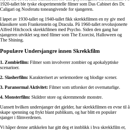
1920-tallet ble tyske eksperimentelle filmer som Das Cabinet des Dr.
Caligari og Nosferatu toneangivende for sjangeren.
I løpet av 1930-tallet og 1940-tallet fikk skrekkfilmen en ny giv med
klassikere som Frankenstein og Dracula. På 1960-tallet revolusjonerte
Alfred Hitchcock skrekkfilmen med Psycho. Siden den gang har
sjangeren utviklet seg med filmer som The Exorcist, Halloween og
The Shining.
Populære Undersjangre innen Skrekkfilm
1. Zombiefilm:
Filmer som involverer zombier og apokalyptiske
scenarioer.
2. Slasherfilm:
Karakterisert av seriemordere og blodige scener.
3. Paranormal Aktivitet:
Filmer som utforsker det overnaturlige.
4. Monsterfilm:
Skildrer store og skremmende monstre.
Uansett hvilken undersjanger det gjelder, har skrekkfilmen en evne til å
skape spenning og frykt blant publikum, og har blitt en populær
sjanger i filmverdenen.
Vi håper denne artikkelen har gitt deg et innblikk i hva skrekkfilm er,