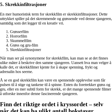
5. Skrekkinfiltrasjoner
En mer humoristisk term for skrekkfilm er skrekkinfiltrasjoner. Dette
uttrykket spiller på det skremmende og grøssende ved denne sjangeren,
samtidig som det legger til en kreativ vri.
Grøsserfilm
Horrorfilm
Skummelfilm
Grøss og gru-film
Skrekkinfiltrasjoner
Når man ser på synonymene for skrekkfilm, kan man se at det finnes
ulike måter å beskrive den samme sjangeren. Uansett hva man velger å
kalle det, er skrekkfilmer kjente for å skape spenning, frykt og
adrenalin hos seerne.
Å se en god skrekkfilm kan være en spennende opplevelse som får
pulsen til å stige og tankene til å spinne. Enten du foretrekker grøss og
gru, eller en mer subtil form for skrekk, er det mange spennende filmer
å utforske innenfor denne fascinerende sjangeren.
Finn det riktige ordet i kryssordet – selv
når det kan ha ulikt antall bokstaver