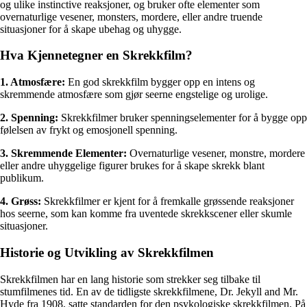
og ulike instinctive reaksjoner, og bruker ofte elementer som
overnaturlige vesener, monsters, mordere, eller andre truende
situasjoner for å skape ubehag og uhygge.
Hva Kjennetegner en Skrekkfilm?
1. Atmosfære:
En god skrekkfilm bygger opp en intens og
skremmende atmosfære som gjør seerne engstelige og urolige.
2. Spenning:
Skrekkfilmer bruker spenningselementer for å bygge opp
følelsen av frykt og emosjonell spenning.
3. Skremmende Elementer:
Overnaturlige vesener, monstre, mordere
eller andre uhyggelige figurer brukes for å skape skrekk blant
publikum.
4. Grøss:
Skrekkfilmer er kjent for å fremkalle grøssende reaksjoner
hos seerne, som kan komme fra uventede skrekkscener eller skumle
situasjoner.
Historie og Utvikling av Skrekkfilmen
Skrekkfilmen har en lang historie som strekker seg tilbake til
stumfilmenes tid. En av de tidligste skrekkfilmene, Dr. Jekyll and Mr.
Hyde fra 1908, satte standarden for den psykologiske skrekkfilmen. På