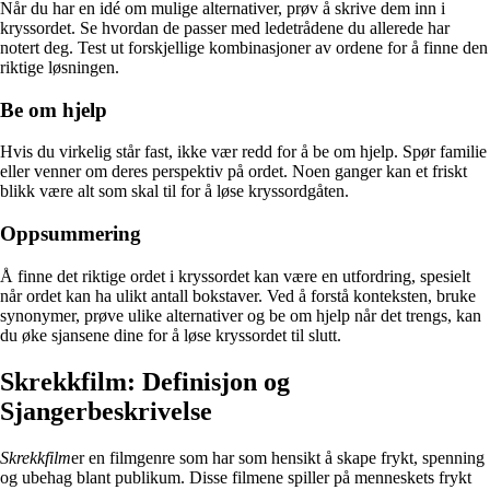
Når du har en idé om mulige alternativer, prøv å skrive dem inn i
kryssordet. Se hvordan de passer med ledetrådene du allerede har
notert deg. Test ut forskjellige kombinasjoner av ordene for å finne den
riktige løsningen.
Be om hjelp
Hvis du virkelig står fast, ikke vær redd for å be om hjelp. Spør familie
eller venner om deres perspektiv på ordet. Noen ganger kan et friskt
blikk være alt som skal til for å løse kryssordgåten.
Oppsummering
Å finne det riktige ordet i kryssordet kan være en utfordring, spesielt
når ordet kan ha ulikt antall bokstaver. Ved å forstå konteksten, bruke
synonymer, prøve ulike alternativer og be om hjelp når det trengs, kan
du øke sjansene dine for å løse kryssordet til slutt.
Skrekkfilm: Definisjon og
Sjangerbeskrivelse
Skrekkfilm
er en filmgenre som har som hensikt å skape frykt, spenning
og ubehag blant publikum. Disse filmene spiller på menneskets frykt