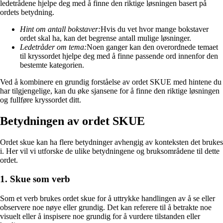
ledetrådene hjelpe deg med å finne den riktige løsningen basert på
ordets betydning.
Hint om antall bokstaver:
Hvis du vet hvor mange bokstaver
ordet skal ha, kan det begrense antall mulige løsninger.
Ledetråder om tema:
Noen ganger kan den overordnede temaet
til kryssordet hjelpe deg med å finne passende ord innenfor den
bestemte kategorien.
Ved å kombinere en grundig forståelse av ordet SKUE med hintene du
har tilgjengelige, kan du øke sjansene for å finne den riktige løsningen
og fullføre kryssordet ditt.
Betydningen av ordet SKUE
Ordet skue kan ha flere betydninger avhengig av konteksten det brukes
i. Her vil vi utforske de ulike betydningene og bruksområdene til dette
ordet.
1. Skue som verb
Som et verb brukes ordet skue for å uttrykke handlingen av å se eller
observere noe nøye eller grundig. Det kan referere til å betrakte noe
visuelt eller å inspisere noe grundig for å vurdere tilstanden eller