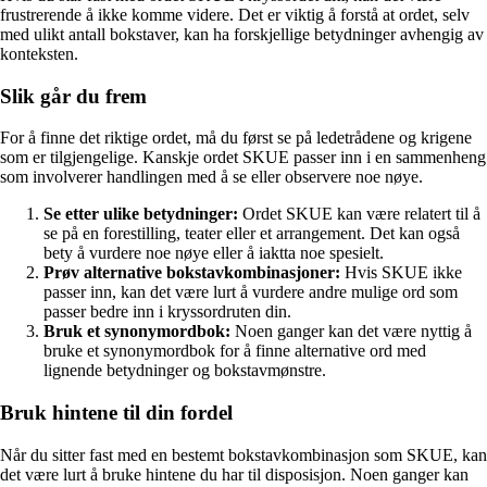
frustrerende å ikke komme videre. Det er viktig å forstå at ordet, selv
med ulikt antall bokstaver, kan ha forskjellige betydninger avhengig av
konteksten.
Slik går du frem
For å finne det riktige ordet, må du først se på ledetrådene og krigene
som er tilgjengelige. Kanskje ordet SKUE passer inn i en sammenheng
som involverer handlingen med å se eller observere noe nøye.
Se etter ulike betydninger:
Ordet SKUE kan være relatert til å
se på en forestilling, teater eller et arrangement. Det kan også
bety å vurdere noe nøye eller å iaktta noe spesielt.
Prøv alternative bokstavkombinasjoner:
Hvis SKUE ikke
passer inn, kan det være lurt å vurdere andre mulige ord som
passer bedre inn i kryssordruten din.
Bruk et synonymordbok:
Noen ganger kan det være nyttig å
bruke et synonymordbok for å finne alternative ord med
lignende betydninger og bokstavmønstre.
Bruk hintene til din fordel
Når du sitter fast med en bestemt bokstavkombinasjon som SKUE, kan
det være lurt å bruke hintene du har til disposisjon. Noen ganger kan