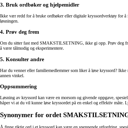
3. Bruk ordbøker og hjelpemidler
Ikke vær redd for å bruke ordbøker eller digitale kryssordverktøy f
løsningen.
4. Prøv deg frem
Om du sitter fast med SMAKSTILSETNING, ikke gi opp. Prøv deg frem me
å være tålmodig og eksperimentere.
5. Konsulter andre
Har du venner eller familiemedlemmer som liker å løse kryssord? Ikk
annen vinkel.
Oppsummering
Løsning av kryssord kan være en morsom og givende oppgave, spesiel
håper vi at du vil kunne løse kryssordet på en enkel og effektiv måte. L
Synonymer for ordet SMAKSTILSETNIN
Å finne riktig ord i et kryssord kan være en spennende utfordring, 