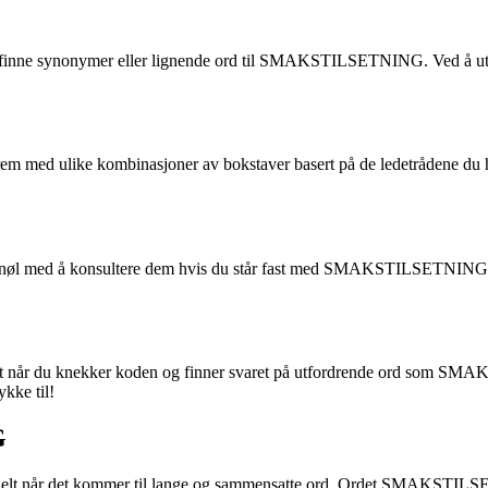
or å finne synonymer eller lignende ord til SMAKSTILSETNING. Ved å u
d ulike kombinasjoner av bokstaver basert på de ledetrådene du har o
e nøl med å konsultere dem hvis du står fast med SMAKSTILSETNING. D
t når du knekker koden og finner svaret på utfordrende ord som SMA
ykke til!
G
spesielt når det kommer til lange og sammensatte ord. Ordet SMAKSTIL