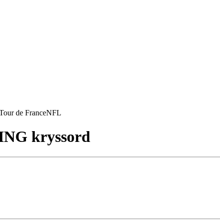
Tour de France
NFL
ING kryssord