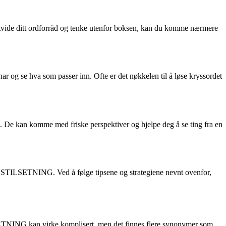
tvide ditt ordforråd og tenke utenfor boksen, kan du komme nærmere
g se hva som passer inn. Ofte er det nøkkelen til å løse kryssordet
e kan komme med friske perspektiver og hjelpe deg å se ting fra en
KSTILSETNING. Ved å følge tipsene og strategiene nevnt ovenfor,
SETNING kan virke komplisert, men det finnes flere synonymer som