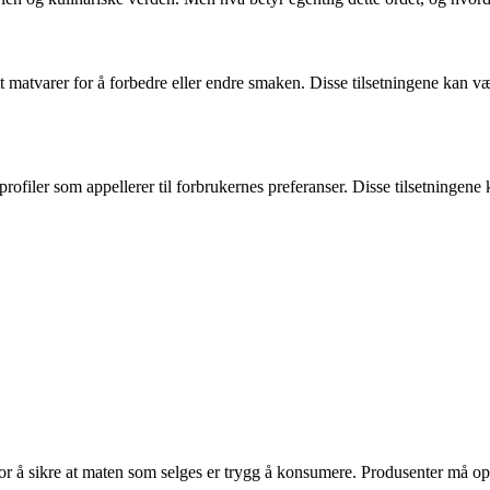
satt matvarer for å forbedre eller endre smaken. Disse tilsetningene kan v
iler som appellerer til forbrukernes preferanser. Disse tilsetningene k
or å sikre at maten som selges er trygg å konsumere. Produsenter må oppg