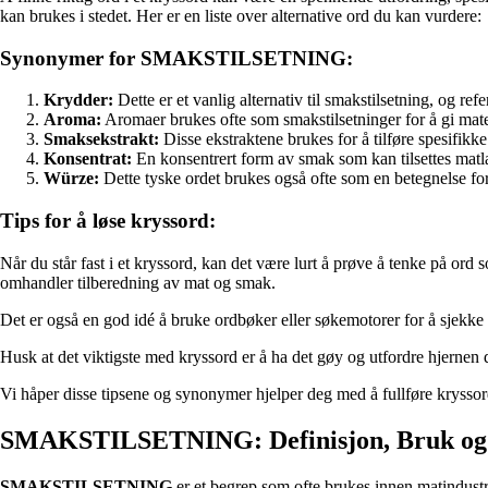
kan brukes i stedet. Her er en liste over alternative ord du kan vurdere:
Synonymer for SMAKSTILSETNING:
Krydder:
Dette er et vanlig alternativ til smakstilsetning, og re
Aroma:
Aromaer brukes ofte som smakstilsetninger for å gi mat
Smaksekstrakt:
Disse ekstraktene brukes for å tilføre spesifikke 
Konsentrat:
En konsentrert form av smak som kan tilsettes matl
Würze:
Dette tyske ordet brukes også ofte som en betegnelse for
Tips for å løse kryssord:
Når du står fast i et kryssord, kan det være lurt å prøve å tenke på o
omhandler tilberedning av mat og smak.
Det er også en god idé å bruke ordbøker eller søkemotorer for å sjekke
Husk at det viktigste med kryssord er å ha det gøy og utfordre hjernen 
Vi håper disse tipsene og synonymer hjelper deg med å fullføre krysso
SMAKSTILSETNING: Definisjon, Bruk og
SMAKSTILSETNING
er et begrep som ofte brukes innen matindustr