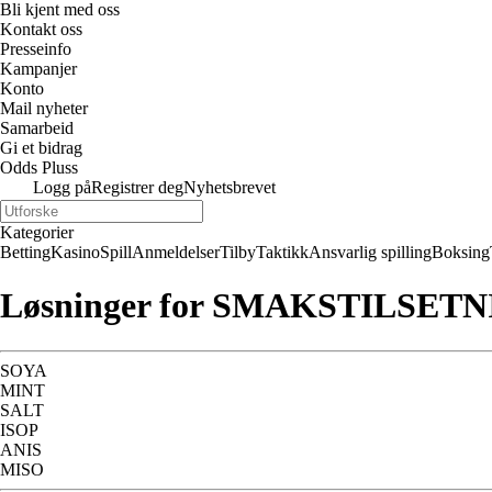
Bli kjent med oss
Kontakt oss
Presseinfo
Kampanjer
Konto
Mail nyheter
Samarbeid
Gi et bidrag
Odds Pluss
Logg på
Registrer deg
Nyhetsbrevet
Kategorier
Betting
Kasino
Spill
Anmeldelser
Tilby
Taktikk
Ansvarlig spilling
Boksing
Løsninger for SMAKSTILSETN
SOYA
MINT
SALT
ISOP
ANIS
MISO