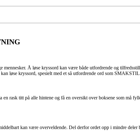
ETNING
mennesker. Å løse kryssord kan være både utfordrende og tilfredsstille
dan du kan løse kryssord, spesielt med et så utfordrende ord som SMAK
ask titt på alle hintene og få en oversikt over boksene som må fylles
lbart kan være overveldende. Del derfor ordet opp i mindre deler baser