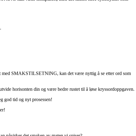
.
tilfellet med SMAKSTILSETNING, kan det være nyttig å se etter ord som
utvide horisonten din og være bedre rustet til å løse kryssordoppgaven.
eg god tid og nyt prosessen!
er!
dan påvirker det smaken av maten vi spiser?