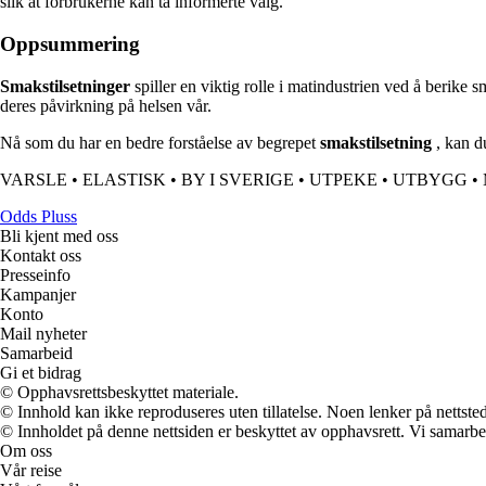
slik at forbrukerne kan ta informerte valg.
Oppsummering
Smakstilsetninger
spiller en viktig rolle i matindustrien ved å berike 
deres påvirkning på helsen vår.
Nå som du har en bedre forståelse av begrepet
smakstilsetning
, kan d
VARSLE
•
ELASTISK
•
BY I SVERIGE
•
UTPEKE
•
UTBYGG
•
Odds Pluss
Bli kjent med oss
Kontakt oss
Presseinfo
Kampanjer
Konto
Mail nyheter
Samarbeid
Gi et bidrag
© Opphavsrettsbeskyttet materiale.
© Innhold kan ikke reproduseres uten tillatelse. Noen lenker på nettsted
© Innholdet på denne nettsiden er beskyttet av opphavsrett. Vi samarbe
Om oss
Vår reise