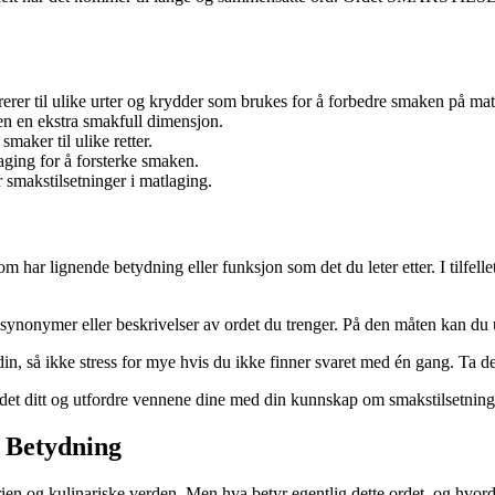
fererer til ulike urter og krydder som brukes for å forbedre smaken på mat
en en ekstra smakfull dimensjon.
smaker til ulike retter.
aging for å forsterke smaken.
 smakstilsetninger i matlaging.
rd som har lignende betydning eller funksjon som det du leter etter. I 
 synonymer eller beskrivelser av ordet du trenger. På den måten kan du 
din, så ikke stress for mye hvis du ikke finner svaret med én gang. Ta d
rdet ditt og utfordre vennene dine med din kunnskap om smakstilsetning
 Betydning
ien og kulinariske verden. Men hva betyr egentlig dette ordet, og hvor