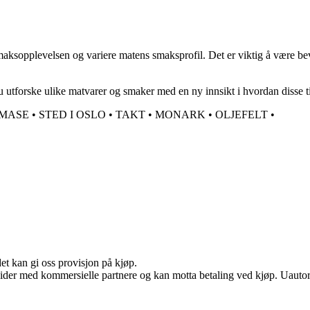
smaksopplevelsen og variere matens smaksprofil. Det er viktig å være bevi
u utforske ulike matvarer og smaker med en ny innsikt i hvordan disse t
MASE
•
STED I OSLO
•
TAKT
•
MONARK
•
OLJEFELT
•
et kan gi oss provisjon på kjøp.
ider med kommersielle partnere og kan motta betaling ved kjøp. Uautori