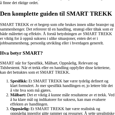
å finne det riktige ordet.
Den komplette guiden til SMART TREKK
SMART TREKK er et begrep som ofte brukes innen ulike bransjer og
sammenhenger. Det refererer til en handling, strategi eller tiltak som er
både målrettet og effektiv. Å forstå betydningen av SMART TREKK
er viktig for å oppnå suksess i ulike situasjoner, enten det er i
jobbsammenheng, personlig utvikling eller i hverdagen generelt.
Hva betyr SMART?
SMART står for Spesifikk, Målbart, Oppnåelig, Relevant og
Tidsbestemt. Når et trekk eller en handling oppfyller disse kriteriene,
kan det betraktes som et SMART TREKK.
Spesifikk:
Et SMART TREKK bør være tydelig definert og
klart formulert. Jo mer spesifikk handlingen er, jo lettere blir det
å vite hva som må gjøres.
Målbart:
Det er viktig å kunne måle resultatene av et trekk. Ved
å ha klare mål og indikatorer for suksess, kan man evaluere
effekten av handlingen.
Oppnåelig:
Et SMART TREKK bør være realistisk og
oppnåelig innenfor gitte rammer og ressurser. Å sette urealistiske