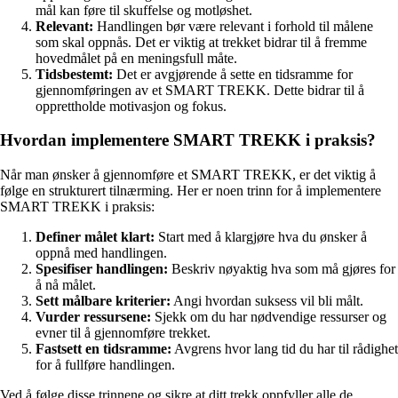
mål kan føre til skuffelse og motløshet.
Relevant:
Handlingen bør være relevant i forhold til målene
som skal oppnås. Det er viktig at trekket bidrar til å fremme
hovedmålet på en meningsfull måte.
Tidsbestemt:
Det er avgjørende å sette en tidsramme for
gjennomføringen av et SMART TREKK. Dette bidrar til å
opprettholde motivasjon og fokus.
Hvordan implementere SMART TREKK i praksis?
Når man ønsker å gjennomføre et SMART TREKK, er det viktig å
følge en strukturert tilnærming. Her er noen trinn for å implementere
SMART TREKK i praksis:
Definer målet klart:
Start med å klargjøre hva du ønsker å
oppnå med handlingen.
Spesifiser handlingen:
Beskriv nøyaktig hva som må gjøres for
å nå målet.
Sett målbare kriterier:
Angi hvordan suksess vil bli målt.
Vurder ressursene:
Sjekk om du har nødvendige ressurser og
evner til å gjennomføre trekket.
Fastsett en tidsramme:
Avgrens hvor lang tid du har til rådighet
for å fullføre handlingen.
Ved å følge disse trinnene og sikre at ditt trekk oppfyller alle de