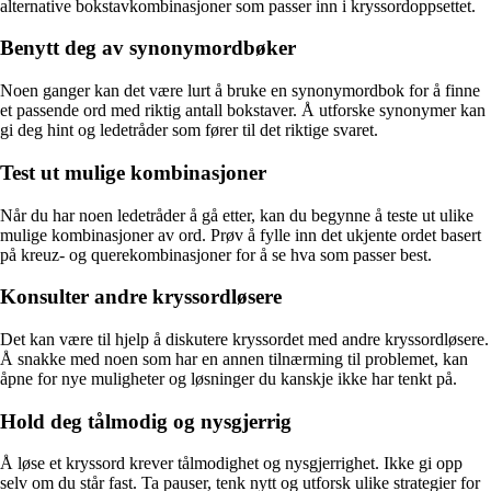
alternative bokstavkombinasjoner som passer inn i kryssordoppsettet.
Benytt deg av synonymordbøker
Noen ganger kan det være lurt å bruke en synonymordbok for å finne
et passende ord med riktig antall bokstaver. Å utforske synonymer kan
gi deg hint og ledetråder som fører til det riktige svaret.
Test ut mulige kombinasjoner
Når du har noen ledetråder å gå etter, kan du begynne å teste ut ulike
mulige kombinasjoner av ord. Prøv å fylle inn det ukjente ordet basert
på kreuz- og querekombinasjoner for å se hva som passer best.
Konsulter andre kryssordløsere
Det kan være til hjelp å diskutere kryssordet med andre kryssordløsere.
Å snakke med noen som har en annen tilnærming til problemet, kan
åpne for nye muligheter og løsninger du kanskje ikke har tenkt på.
Hold deg tålmodig og nysgjerrig
Å løse et kryssord krever tålmodighet og nysgjerrighet. Ikke gi opp
selv om du står fast. Ta pauser, tenk nytt og utforsk ulike strategier for