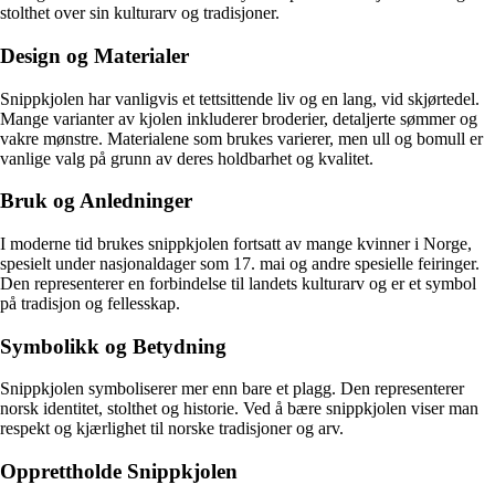
stolthet over sin kulturarv og tradisjoner.
Design og Materialer
Snippkjolen har vanligvis et tettsittende liv og en lang, vid skjørtedel.
Mange varianter av kjolen inkluderer broderier, detaljerte sømmer og
vakre mønstre. Materialene som brukes varierer, men ull og bomull er
vanlige valg på grunn av deres holdbarhet og kvalitet.
Bruk og Anledninger
I moderne tid brukes snippkjolen fortsatt av mange kvinner i Norge,
spesielt under nasjonaldager som 17. mai og andre spesielle feiringer.
Den representerer en forbindelse til landets kulturarv og er et symbol
på tradisjon og fellesskap.
Symbolikk og Betydning
Snippkjolen symboliserer mer enn bare et plagg. Den representerer
norsk identitet, stolthet og historie. Ved å bære snippkjolen viser man
respekt og kjærlighet til norske tradisjoner og arv.
Opprettholde Snippkjolen