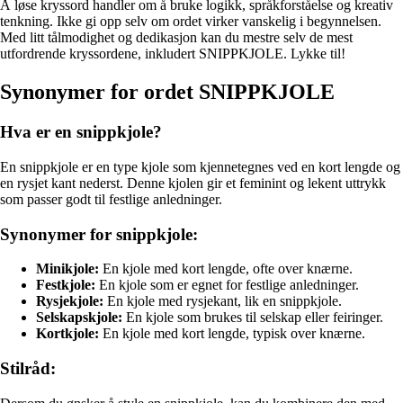
Å løse kryssord handler om å bruke logikk, språkforståelse og kreativ
tenkning. Ikke gi opp selv om ordet virker vanskelig i begynnelsen.
Med litt tålmodighet og dedikasjon kan du mestre selv de mest
utfordrende kryssordene, inkludert SNIPPKJOLE. Lykke til!
Synonymer for ordet SNIPPKJOLE
Hva er en snippkjole?
En snippkjole er en type kjole som kjennetegnes ved en kort lengde og
en rysjet kant nederst. Denne kjolen gir et feminint og lekent uttrykk
som passer godt til festlige anledninger.
Synonymer for snippkjole:
Minikjole:
En kjole med kort lengde, ofte over knærne.
Festkjole:
En kjole som er egnet for festlige anledninger.
Rysjekjole:
En kjole med rysjekant, lik en snippkjole.
Selskapskjole:
En kjole som brukes til selskap eller feiringer.
Kortkjole:
En kjole med kort lengde, typisk over knærne.
Stilråd: