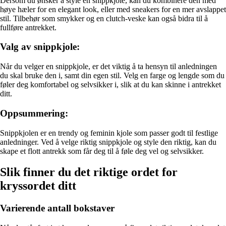
Dersom du ønsker å style en snippkjole, kan du kombinere den med
høye hæler for en elegant look, eller med sneakers for en mer avslappet
stil. Tilbehør som smykker og en clutch-veske kan også bidra til å
fullføre antrekket.
Valg av snippkjole:
Når du velger en snippkjole, er det viktig å ta hensyn til anledningen
du skal bruke den i, samt din egen stil. Velg en farge og lengde som du
føler deg komfortabel og selvsikker i, slik at du kan skinne i antrekket
ditt.
Oppsummering:
Snippkjolen er en trendy og feminin kjole som passer godt til festlige
anledninger. Ved å velge riktig snippkjole og style den riktig, kan du
skape et flott antrekk som får deg til å føle deg vel og selvsikker.
Slik finner du det riktige ordet for
kryssordet ditt
Varierende antall bokstaver