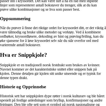
passer inn i kryssordet. Det kan være lurt å ha en rad med stiplede
linjer som representerer antall bokstaver du trenger, slik at du kan
prøve ulike kombinasjoner og se hva som passer best.
Oppsummering
Når du prøver å finne det riktige ordet for kryssordet ditt, er det viktig å
være tålmodig og bruke ulike metoder og verktøy. Ved å kombinere
ordbøker, kryssordløsere, dekoding av hint og prøving/feiling, kan du
øke sjansene for å løse kryssordet selv når du står overfor ord med
varierende antall bokstaver.
Hva er Snippkjole?
Snippkjole er en tradisjonell norsk festdrakt som brukes av kvinner.
Navnet kommer av det karakteristiske snittet eller snippen bak på
kjolen. Denne detaljen gir kjolen sitt unike utseende og er typisk for
denne typen drakt.
Historie og Opprinnelse
Historisk sett har snippkjolen dype røtter i norsk kulturarv og ble båret
spesielt på festlige anledninger som bryllup, konfirmasjoner og andre
feiringer. Den ble ofte sett som et symbol på norsk nasjonalisme og