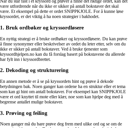
Når du står fast i et kryssord og prøver å finne det riktige ordet, kan det
være utfordrende når du ikke er sikker på antall bokstaver det skal
være. Et eksempel på dette er ordet SNIPPKJOLE. For å kunne løse
kryssordet, er det viktig å ha noen strategier i bakhodet.
1. Bruk ordbøker og kryssordløsere
En nyttig strategi er å bruke ordbøker og kryssordløsere. Du kan prøve
å finne synonymer eller beskrivelser av ordet du leter etter, selv om du
ikke er sikker på antall bokstaver. Ved å bruke tjenester som
kryssordhjelpen.no kan du få forslag basert på bokstavene du allerede
har fylt inn i kryssordbrettet.
2. Dekoding og strukturering
En annen metode er å se på kryssordets hint og prøve å dekode
betydningen bak. Noen ganger kan ordene ha en struktur eller et tema
som kan gi hint om antall bokstaver. For eksempel kan SNIPPKJOLE
være et ord knyttet til mote eller klær, noe som kan hjelpe deg med å
begrense antallet mulige bokstaver.
3. Prøving og feiling
Noen ganger må du bare prøve deg frem med ulike ord og se om de