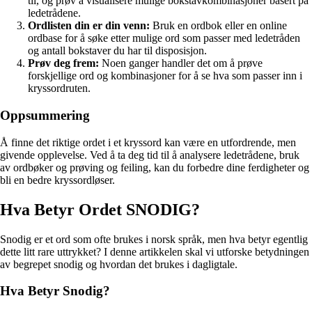
til, og prøv å visualisere mulige bokstavkombinasjoner basert på
ledetrådene.
Ordlisten din er din venn:
Bruk en ordbok eller en online
ordbase for å søke etter mulige ord som passer med ledetråden
og antall bokstaver du har til disposisjon.
Prøv deg frem:
Noen ganger handler det om å prøve
forskjellige ord og kombinasjoner for å se hva som passer inn i
kryssordruten.
Oppsummering
Å finne det riktige ordet i et kryssord kan være en utfordrende, men
givende opplevelse. Ved å ta deg tid til å analysere ledetrådene, bruk
av ordbøker og prøving og feiling, kan du forbedre dine ferdigheter og
bli en bedre kryssordløser.
Hva Betyr Ordet SNODIG?
Snodig er et ord som ofte brukes i norsk språk, men hva betyr egentlig
dette litt rare uttrykket? I denne artikkelen skal vi utforske betydningen
av begrepet snodig og hvordan det brukes i dagligtale.
Hva Betyr Snodig?