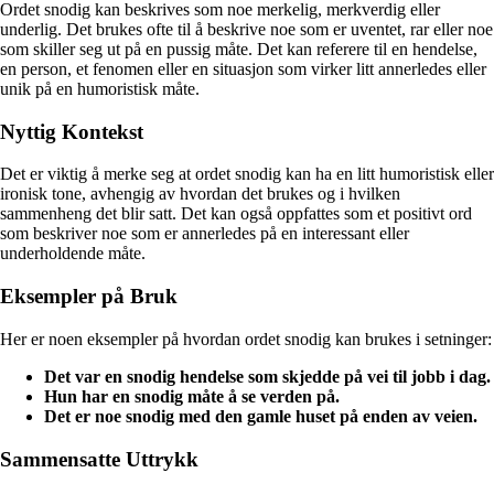
Ordet snodig kan beskrives som noe merkelig, merkverdig eller
underlig. Det brukes ofte til å beskrive noe som er uventet, rar eller noe
som skiller seg ut på en pussig måte. Det kan referere til en hendelse,
en person, et fenomen eller en situasjon som virker litt annerledes eller
unik på en humoristisk måte.
Nyttig Kontekst
Det er viktig å merke seg at ordet snodig kan ha en litt humoristisk eller
ironisk tone, avhengig av hvordan det brukes og i hvilken
sammenheng det blir satt. Det kan også oppfattes som et positivt ord
som beskriver noe som er annerledes på en interessant eller
underholdende måte.
Eksempler på Bruk
Her er noen eksempler på hvordan ordet snodig kan brukes i setninger:
Det var en snodig hendelse som skjedde på vei til jobb i dag.
Hun har en snodig måte å se verden på.
Det er noe snodig med den gamle huset på enden av veien.
Sammensatte Uttrykk