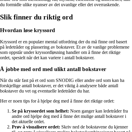
du formidle ulike nyanser av det uvanlige eller det overraskende.
Slik finner du riktig ord
Hvordan løse kryssord
Kryssord er en populær mental utfordring der du må finne ord basert
på ledetråder og plassering av bokstaver. Et av de vanlige problemene
som oppstår under kryssordløsning handler om å finne det riktige
ordet, spesielt når det kan variere i antall bokstaver.
Å jobbe med ord med ulikt antall bokstaver
Når du står fast på et ord som SNODIG eller andre ord som kan ha
forskjellige antall bokstaver, er det viktig å analysere både antall
bokstaver du vet og eventuelle ledetråder du har.
Her er noen tips for å hjelpe deg med å finne det riktige ordet:
Se på kryssordet som helhet:
Noen ganger kan ledetråder fra
andre ord hjelpe deg med å finne det mulige antall bokstaver i
det aktuelle ordet.
Prøv å visualisere ordet:
Skriv ned de bokstavene du kjenner