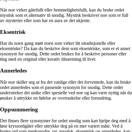
Når noe virker gåtefullt eller hemmelighetsfullt, kan du bruke ordet
mystisk som et alternativ til snodig. Mystisk beskriver noe som er full
av mysterier eller som har en aura av det ukjente.
Eksentrisk
Har du noen gang møtt noen som virker litt utradisjonelle eller
eksentriske? Da kan du beskrive dem som eksentriske, som er et annet
synonym for snodig. Dette ordet brukes for å beskrive personer eller
ting med en original eller kreativ tilnærming til livet.
Annerledes
Når noe skiller seg ut fra det vanlige eller det forventede, kan du bruke
ordet annerledes som et passende synonym for snodig. Dette ordet
understreker det unike eller spesielle ved noe og kan være nyttig når du
ønsker å uttrykke en følelse av overraskelse eller forundring.
Oppsummering
Det finnes flere synonymer for ordet snodig som kan hjelpe deg med å
løse kryssordgåter eller uttrykke deg på en mer variert måte. Ved å
bruke ord som merksnodig, rar, mystisk, eksentrisk og annerledes, kan