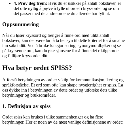
4. Prøv deg frem:
Hvis du er usikker på antall bokstaver, er
det ofte nyttig å prøve å fylle ut ordet i kryssordet og se om
det passer med de andre ordene du allerede har fylt ut.
Oppsummering
Når du løser kryssord og trenger å finne ord med ulikt antall
bokstaver, kan det være lurt å ta hensyn til dette kriteriet for å smalne
inn søket ditt. Ved å bruke kategorisering, synonymordbøker og se
på kryssende ord, kan du øke sjansene for å finne det riktige ordet
og fullføre kryssordet ditt.
Hva betyr ordet SPISS?
Å forstå betydningen av ord er viktig for kommunikasjon, læring og
språkforståelse. Et ord som ofte kan skape nysgjerrighet er spiss. La
oss dykke inn i betydningen av dette ordet og utforske dets ulike
betydninger og bruksområder.
1. Definisjon av spiss
Ordet spiss kan brukes i ulike sammenhenger og ha flere
betydninger. Her er noen av de mest vanlige definisjonene av ordet: