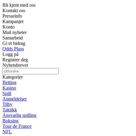
Bli kjent med oss
Kontakt oss
Presseinfo
Kampanjer
Konto
Mail nyheter
Samarbeid
Gi et bidrag
Odds Pluss
Logg på
Registrer deg
Nyhetsbrevet
Kategorier
Betting
Kasino
Spill
Anmeldelser
Tilby
Taktikk
Ansvarlig spilling
Boksing
Tour de France
NFL