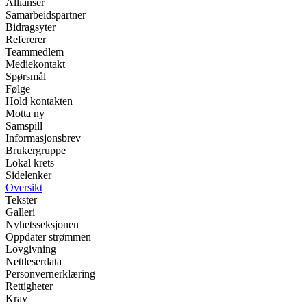
Allianser
Samarbeidspartner
Bidragsyter
Refererer
Teammedlem
Mediekontakt
Spørsmål
Følge
Hold kontakten
Motta ny
Samspill
Informasjonsbrev
Brukergruppe
Lokal krets
Sidelenker
Oversikt
Tekster
Galleri
Nyhetsseksjonen
Oppdater strømmen
Lovgivning
Nettleserdata
Personvernerklæring
Rettigheter
Krav