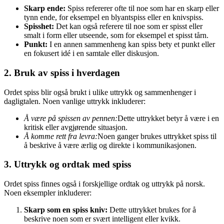
Skarp ende:
Spiss refererer ofte til noe som har en skarp eller
tynn ende, for eksempel en blyantspiss eller en knivspiss.
Spisshet:
Det kan også referere til noe som er spisst eller
smalt i form eller utseende, som for eksempel et spisst tårn.
Punkt:
I en annen sammenheng kan spiss bety et punkt eller
en fokusert idé i en samtale eller diskusjon.
2. Bruk av spiss i hverdagen
Ordet spiss blir også brukt i ulike uttrykk og sammenhenger i
dagligtalen. Noen vanlige uttrykk inkluderer:
Å være på spissen av pennen:
Dette uttrykket betyr å være i en
kritisk eller avgjørende situasjon.
Å komme rett fra levra:
Noen ganger brukes uttrykket spiss til
å beskrive å være ærlig og direkte i kommunikasjonen.
3. Uttrykk og ordtak med spiss
Ordet spiss finnes også i forskjellige ordtak og uttrykk på norsk.
Noen eksempler inkluderer:
Skarp som en spiss kniv:
Dette uttrykket brukes for å
beskrive noen som er svært intelligent eller kvikk.