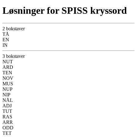
Løsninger for SPISS kryssord
2 bokstaver
TÅ
EN
IN
3 bokstaver
NUT
ARD
TEN
NOV
MUS
NUP
NIP
NÅL
ADJ
TUT
RAS
ARR
ODD
TET