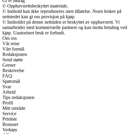
Gi et bidrag
© Opphavsrettsbeskyttet materiale.
© Innhold kan ikke reproduseres uten tillatelse. Noen lenker på
nettstedet kan gi oss provisjon på kjøp.
© Innholdet på denne nettsiden er beskyttet av opphavsrett. Vi
samarbeider med kommersielle partnere og kan motta betaling ved
kjøp. Uautorisert bruk er forbudt.
Om oss
Vår reise
Vårt formål
Redaksjonen
Send støtte
Grener
Beskrivelse
FAQ
Spørsmål
Svar
Arbeid
Tips redaksjonen
Profil
Mitt område
Service
Prisliste
Bonuser
Verktøy