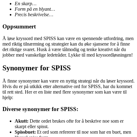
En skarp…
Form på en blyant…
Precis beskrivelse…
Oppsummert
Å løse kryssord med SPISS kan være en spennende utfordring, men
med riktig tilnærming og strategier kan du øke sjansene for å finne
det riktige svaret. Husk å være tålmodig og tenke kreativt når du
jobber med vanskelige ledetråder. Lykke til med kryssordløsningen!
Synonymer for SPISS
Å finne synonymer kan være en nyttig strategi når du løser kryssord.
Hvis du er på utkikk etter alternative ord for SPISS, har du kommet
til rett sted. Her er en liste med flere synonymer som kan være til
hjelp:
Diverse synonymer for SPISS:
Akutt:
Dette ordet brukes ofte for å beskrive noe som er
skarpt eller spisst.
Spissbuet:
Et ord som refererer til noe som har en buet, men