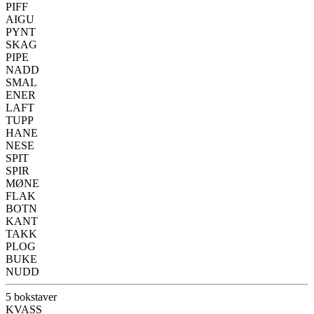
PIFF
AIGU
PYNT
SKAG
PIPE
NADD
SMAL
ENER
LAFT
TUPP
HANE
NESE
SPIT
SPIR
MØNE
FLAK
BOTN
KANT
TAKK
PLOG
BUKE
NUDD
5 bokstaver
KVASS