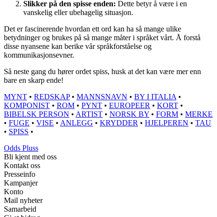
Slikker på den spisse enden:
Dette betyr å være i en
vanskelig eller ubehagelig situasjon.
Det er fascinerende hvordan ett ord kan ha så mange ulike
betydninger og brukes på så mange måter i språket vårt. Å forstå
disse nyansene kan berike vår språkforståelse og
kommunikasjonsevner.
Så neste gang du hører ordet spiss, husk at det kan være mer enn
bare en skarp ende!
MYNT
•
REDSKAP
•
MANNSNAVN
•
BY I ITALIA
•
KOMPONIST
•
ROM
•
PYNT
•
EUROPEER
•
KORT
•
BIBELSK PERSON
•
ARTIST
•
NORSK BY
•
FORM
•
MERKE
•
FUGE
•
VISE
•
ANLEGG
•
KRYDDER
•
HJELPEREN
•
TAU
•
SPISS
•
Odds Pluss
Bli kjent med oss
Kontakt oss
Presseinfo
Kampanjer
Konto
Mail nyheter
Samarbeid