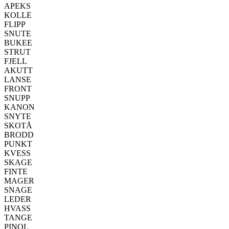
APEKS
KOLLE
FLIPP
SNUTE
BUKEE
STRUT
FJELL
AKUTT
LANSE
FRONT
SNUPP
KANON
SNYTE
SKOTÅ
BRODD
PUNKT
KVESS
SKAGE
FINTE
MAGER
SNAGE
LEDER
HVASS
TANGE
PINOL