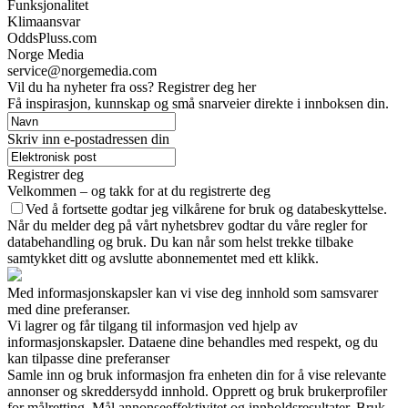
Funksjonalitet
Klimaansvar
OddsPluss.com
Norge Media
service@norgemedia.com
Vil du ha nyheter fra oss? Registrer deg her
Få inspirasjon, kunnskap og små snarveier direkte i innboksen din.
Skriv inn e-postadressen din
Registrer deg
Velkommen – og takk for at du registrerte deg
Ved å fortsette godtar jeg vilkårene for bruk og databeskyttelse.
Når du melder deg på vårt nyhetsbrev godtar du våre regler for
databehandling og bruk. Du kan når som helst trekke tilbake
samtykket ditt og avslutte abonnementet med ett klikk.
Med informasjonskapsler kan vi vise deg innhold som samsvarer
med dine preferanser.
Vi lagrer og får tilgang til informasjon ved hjelp av
informasjonskapsler. Dataene dine behandles med respekt, og du
kan tilpasse dine preferanser
Samle inn og bruk informasjon fra enheten din for å vise relevante
annonser og skreddersydd innhold. Opprett og bruk brukerprofiler
for målretting. Mål annonseeffektivitet og innholdsresultater. Bruk