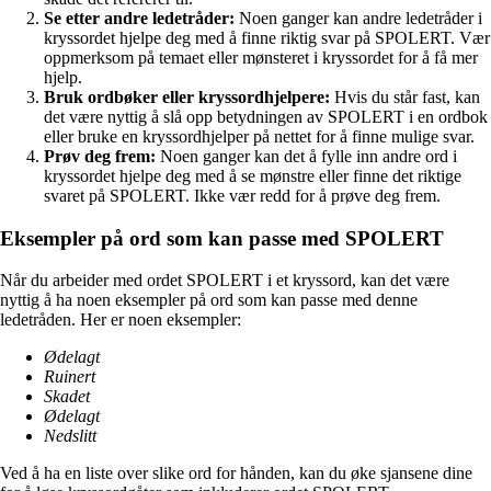
Se etter andre ledetråder:
Noen ganger kan andre ledetråder i
kryssordet hjelpe deg med å finne riktig svar på SPOLERT. Vær
oppmerksom på temaet eller mønsteret i kryssordet for å få mer
hjelp.
Bruk ordbøker eller kryssordhjelpere:
Hvis du står fast, kan
det være nyttig å slå opp betydningen av SPOLERT i en ordbok
eller bruke en kryssordhjelper på nettet for å finne mulige svar.
Prøv deg frem:
Noen ganger kan det å fylle inn andre ord i
kryssordet hjelpe deg med å se mønstre eller finne det riktige
svaret på SPOLERT. Ikke vær redd for å prøve deg frem.
Eksempler på ord som kan passe med SPOLERT
Når du arbeider med ordet SPOLERT i et kryssord, kan det være
nyttig å ha noen eksempler på ord som kan passe med denne
ledetråden. Her er noen eksempler:
Ødelagt
Ruinert
Skadet
Ødelagt
Nedslitt
Ved å ha en liste over slike ord for hånden, kan du øke sjansene dine