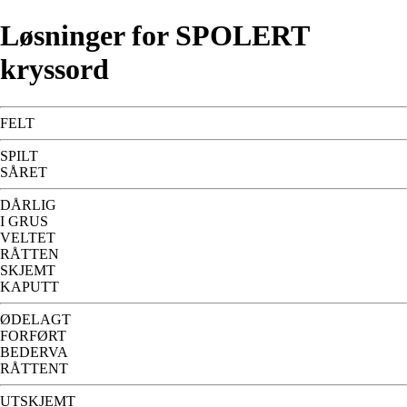
Løsninger for SPOLERT
kryssord
FELT
SPILT
SÅRET
DÅRLIG
I GRUS
VELTET
RÅTTEN
SKJEMT
KAPUTT
ØDELAGT
FORFØRT
BEDERVA
RÅTTENT
UTSKJEMT