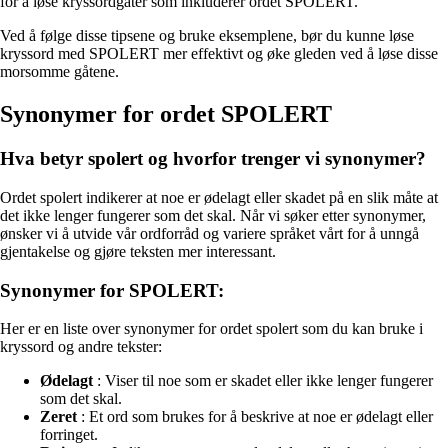
for å løse kryssordgåter som inkluderer ordet SPOLERT.
Ved å følge disse tipsene og bruke eksemplene, bør du kunne løse
kryssord med SPOLERT mer effektivt og øke gleden ved å løse disse
morsomme gåtene.
Synonymer for ordet SPOLERT
Hva betyr spolert og hvorfor trenger vi synonymer?
Ordet spolert indikerer at noe er ødelagt eller skadet på en slik måte at
det ikke lenger fungerer som det skal. Når vi søker etter synonymer,
ønsker vi å utvide vår ordforråd og variere språket vårt for å unngå
gjentakelse og gjøre teksten mer interessant.
Synonymer for SPOLERT:
Her er en liste over synonymer for ordet spolert som du kan bruke i
kryssord og andre tekster:
Ødelagt
: Viser til noe som er skadet eller ikke lenger fungerer
som det skal.
Zeret
: Et ord som brukes for å beskrive at noe er ødelagt eller
forringet.