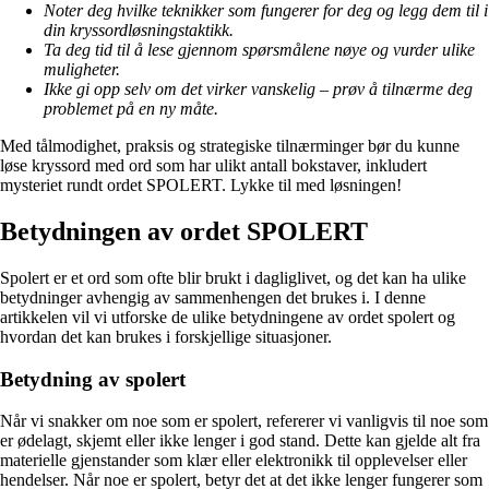
Noter deg hvilke teknikker som fungerer for deg og legg dem til i
din kryssordløsningstaktikk.
Ta deg tid til å lese gjennom spørsmålene nøye og vurder ulike
muligheter.
Ikke gi opp selv om det virker vanskelig – prøv å tilnærme deg
problemet på en ny måte.
Med tålmodighet, praksis og strategiske tilnærminger bør du kunne
løse kryssord med ord som har ulikt antall bokstaver, inkludert
mysteriet rundt ordet SPOLERT. Lykke til med løsningen!
Betydningen av ordet SPOLERT
Spolert er et ord som ofte blir brukt i dagliglivet, og det kan ha ulike
betydninger avhengig av sammenhengen det brukes i. I denne
artikkelen vil vi utforske de ulike betydningene av ordet spolert og
hvordan det kan brukes i forskjellige situasjoner.
Betydning av spolert
Når vi snakker om noe som er spolert, refererer vi vanligvis til noe som
er ødelagt, skjemt eller ikke lenger i god stand. Dette kan gjelde alt fra
materielle gjenstander som klær eller elektronikk til opplevelser eller
hendelser. Når noe er spolert, betyr det at det ikke lenger fungerer som