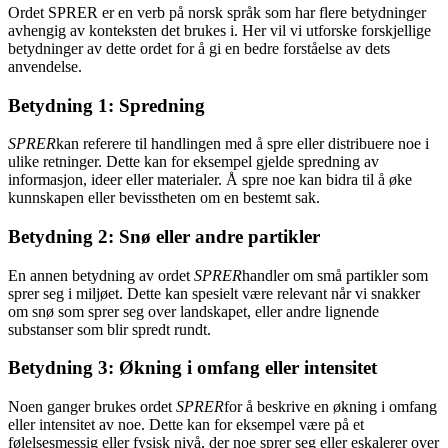
Ordet SPRER er en verb på norsk språk som har flere betydninger
avhengig av konteksten det brukes i. Her vil vi utforske forskjellige
betydninger av dette ordet for å gi en bedre forståelse av dets
anvendelse.
Betydning 1: Spredning
SPRER
kan referere til handlingen med å spre eller distribuere noe i
ulike retninger. Dette kan for eksempel gjelde spredning av
informasjon, ideer eller materialer. Å spre noe kan bidra til å øke
kunnskapen eller bevisstheten om en bestemt sak.
Betydning 2: Snø eller andre partikler
En annen betydning av ordet
SPRER
handler om små partikler som
sprer seg i miljøet. Dette kan spesielt være relevant når vi snakker
om snø som sprer seg over landskapet, eller andre lignende
substanser som blir spredt rundt.
Betydning 3: Økning i omfang eller intensitet
Noen ganger brukes ordet
SPRER
for å beskrive en økning i omfang
eller intensitet av noe. Dette kan for eksempel være på et
følelsesmessig eller fysisk nivå, der noe sprer seg eller eskalerer over