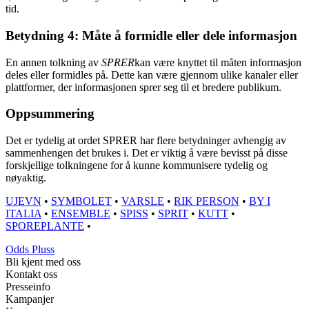
tid.
Betydning 4: Måte å formidle eller dele informasjon
En annen tolkning av
SPRER
kan være knyttet til måten informasjon
deles eller formidles på. Dette kan være gjennom ulike kanaler eller
plattformer, der informasjonen sprer seg til et bredere publikum.
Oppsummering
Det er tydelig at ordet SPRER har flere betydninger avhengig av
sammenhengen det brukes i. Det er viktig å være bevisst på disse
forskjellige tolkningene for å kunne kommunisere tydelig og
nøyaktig.
UJEVN
•
SYMBOLET
•
VARSLE
•
RIK PERSON
•
BY I
ITALIA
•
ENSEMBLE
•
SPISS
•
SPRIT
•
KUTT
•
SPOREPLANTE
•
Odds Pluss
Bli kjent med oss
Kontakt oss
Presseinfo
Kampanjer