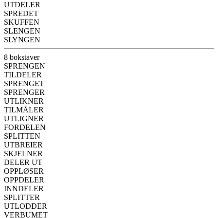
UTDELER
SPREDET
SKUFFEN
SLENGEN
SLYNGEN
8 bokstaver
SPRENGEN
TILDELER
SPRENGET
SPRENGER
UTLIKNER
TILMÅLER
UTLIGNER
FORDELEN
SPLITTEN
UTBREIER
SKJELNER
DELER UT
OPPLØSER
OPPDELER
INNDELER
SPLITTER
UTLODDER
VERBUMET