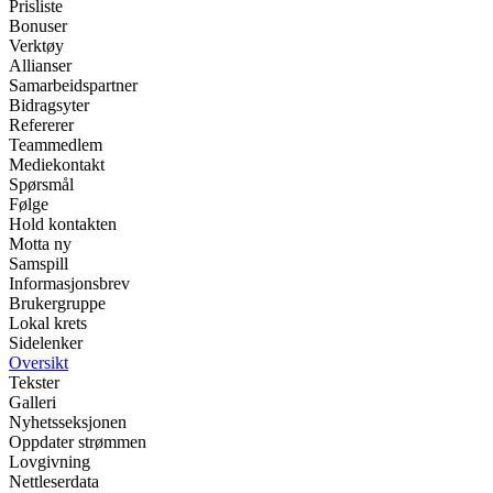
Prisliste
Bonuser
Verktøy
Allianser
Samarbeidspartner
Bidragsyter
Refererer
Teammedlem
Mediekontakt
Spørsmål
Følge
Hold kontakten
Motta ny
Samspill
Informasjonsbrev
Brukergruppe
Lokal krets
Sidelenker
Oversikt
Tekster
Galleri
Nyhetsseksjonen
Oppdater strømmen
Lovgivning
Nettleserdata