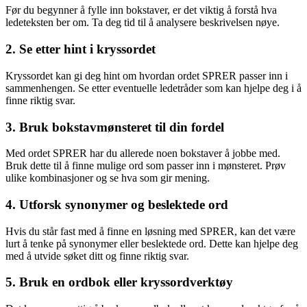
Før du begynner å fylle inn bokstaver, er det viktig å forstå hva
ledeteksten ber om. Ta deg tid til å analysere beskrivelsen nøye.
2. Se etter hint i kryssordet
Kryssordet kan gi deg hint om hvordan ordet SPRER passer inn i
sammenhengen. Se etter eventuelle ledetråder som kan hjelpe deg i å
finne riktig svar.
3. Bruk bokstavmønsteret til din fordel
Med ordet SPRER har du allerede noen bokstaver å jobbe med.
Bruk dette til å finne mulige ord som passer inn i mønsteret. Prøv
ulike kombinasjoner og se hva som gir mening.
4. Utforsk synonymer og beslektede ord
Hvis du står fast med å finne en løsning med SPRER, kan det være
lurt å tenke på synonymer eller beslektede ord. Dette kan hjelpe deg
med å utvide søket ditt og finne riktig svar.
5. Bruk en ordbok eller kryssordverktøy