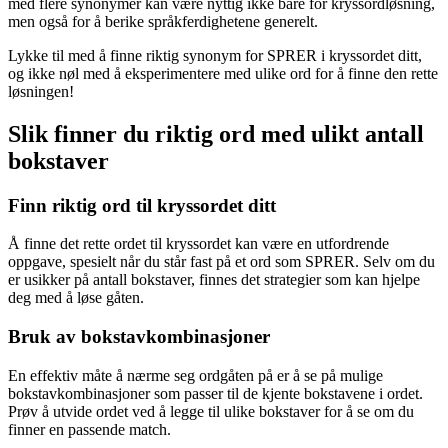
med flere synonymer kan være nyttig ikke bare for kryssordløsning,
men også for å berike språkferdighetene generelt.
Lykke til med å finne riktig synonym for SPRER i kryssordet ditt,
og ikke nøl med å eksperimentere med ulike ord for å finne den rette
løsningen!
Slik finner du riktig ord med ulikt antall
bokstaver
Finn riktig ord til kryssordet ditt
Å finne det rette ordet til kryssordet kan være en utfordrende
oppgave, spesielt når du står fast på et ord som SPRER. Selv om du
er usikker på antall bokstaver, finnes det strategier som kan hjelpe
deg med å løse gåten.
Bruk av bokstavkombinasjoner
En effektiv måte å nærme seg ordgåten på er å se på mulige
bokstavkombinasjoner som passer til de kjente bokstavene i ordet.
Prøv å utvide ordet ved å legge til ulike bokstaver for å se om du
finner en passende match.