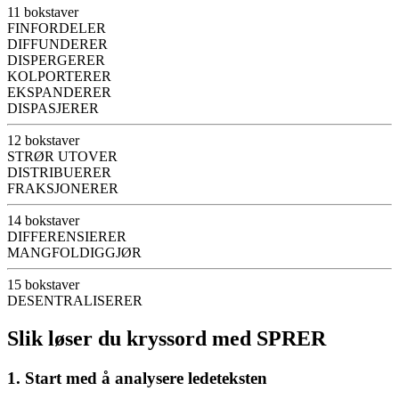
11 bokstaver
FINFORDELER
DIFFUNDERER
DISPERGERER
KOLPORTERER
EKSPANDERER
DISPASJERER
12 bokstaver
STRØR UTOVER
DISTRIBUERER
FRAKSJONERER
14 bokstaver
DIFFERENSIERER
MANGFOLDIGGJØR
15 bokstaver
DESENTRALISERER
Slik løser du kryssord med SPRER
1. Start med å analysere ledeteksten