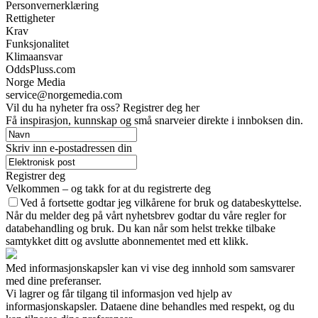
Personvernerklæring
Rettigheter
Krav
Funksjonalitet
Klimaansvar
OddsPluss.com
Norge Media
service@norgemedia.com
Vil du ha nyheter fra oss? Registrer deg her
Få inspirasjon, kunnskap og små snarveier direkte i innboksen din.
Skriv inn e-postadressen din
Registrer deg
Velkommen – og takk for at du registrerte deg
Ved å fortsette godtar jeg vilkårene for bruk og databeskyttelse.
Når du melder deg på vårt nyhetsbrev godtar du våre regler for
databehandling og bruk. Du kan når som helst trekke tilbake
samtykket ditt og avslutte abonnementet med ett klikk.
Med informasjonskapsler kan vi vise deg innhold som samsvarer
med dine preferanser.
Vi lagrer og får tilgang til informasjon ved hjelp av
informasjonskapsler. Dataene dine behandles med respekt, og du