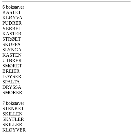
6 bokstaver
KASTET
KLØYVA
PUDRER
VERBET
KASTER
STRØET
SKUFFA
SLYNGA
KASTEN
UTBRER
SMØRET
BREIER
LØYSER
SPALTA
DRYSSA
SMØRER
7 bokstaver
STENKET
SKILLEN
SKYFLER
SKILLER
KLØYVER