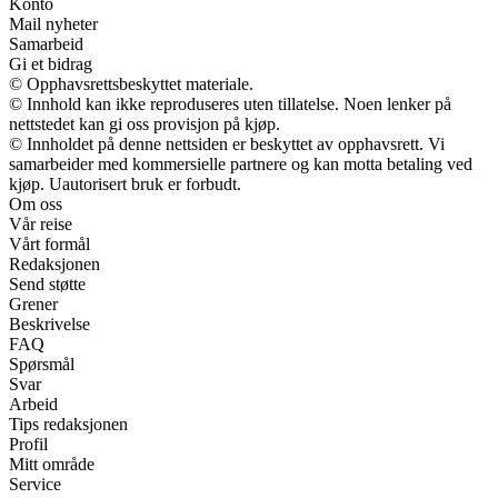
Konto
Mail nyheter
Samarbeid
Gi et bidrag
© Opphavsrettsbeskyttet materiale.
© Innhold kan ikke reproduseres uten tillatelse. Noen lenker på
nettstedet kan gi oss provisjon på kjøp.
© Innholdet på denne nettsiden er beskyttet av opphavsrett. Vi
samarbeider med kommersielle partnere og kan motta betaling ved
kjøp. Uautorisert bruk er forbudt.
Om oss
Vår reise
Vårt formål
Redaksjonen
Send støtte
Grener
Beskrivelse
FAQ
Spørsmål
Svar
Arbeid
Tips redaksjonen
Profil
Mitt område
Service