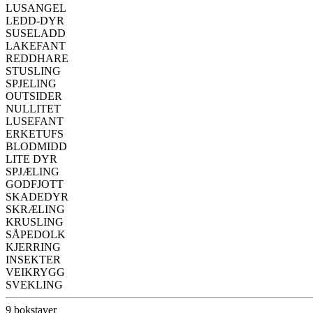
LUSANGEL
LEDD-DYR
SUSELADD
LAKEFANT
REDDHARE
STUSLING
SPJELING
OUTSIDER
NULLITET
LUSEFANT
ERKETUFS
BLODMIDD
LITE DYR
SPJÆLING
GODFJOTT
SKADEDYR
SKRÆLING
KRUSLING
SÅPEDOLK
KJERRING
INSEKTER
VEIKRYGG
SVEKLING
9 bokstaver