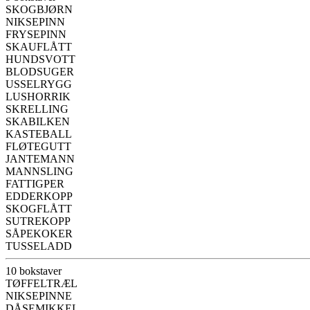
SKOGBJØRN
NIKSEPINN
FRYSEPINN
SKAUFLÅTT
HUNDSVOTT
BLODSUGER
USSELRYGG
LUSHORRIK
SKRELLING
SKABILKEN
KASTEBALL
FLØTEGUTT
JANTEMANN
MANNSLING
FATTIGPER
EDDERKOPP
SKOGFLÅTT
SUTREKOPP
SÅPEKOKER
TUSSELADD
10 bokstaver
TØFFELTRÆL
NIKSEPINNE
DÅSEMIKKEL