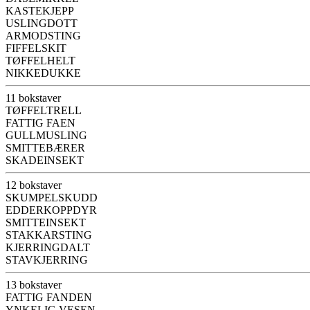
KASTEKJEPP
USLINGDOTT
ARMODSTING
FIFFELSKIT
TØFFELHELT
NIKKEDUKKE
11 bokstaver
TØFFELTRELL
FATTIG FAEN
GULLMUSLING
SMITTEBÆRER
SKADEINSEKT
12 bokstaver
SKUMPELSKUDD
EDDERKOPPDYR
SMITTEINSEKT
STAKKARSTING
KJERRINGDALT
STAVKJERRING
13 bokstaver
FATTIG FANDEN
YNKELIG VESEN