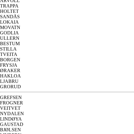
ÅRVOLL
TRAPPA
HOLTET
SANDÅS
LOKAIA
MOVATN
GODLIA
ULLERN
BESTUM
STILLA
TVEITA
BORGEN
FRYSJA
ØRAKER
HAKLOA
LJABRU
GRORUD
GREFSEN
FROGNER
VEITVET
NYDALEN
LINDØYA
GAUSTAD
BJØLSEN