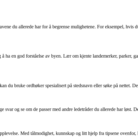
avene du allerede har for å begrense mulighetene. For eksempel, hvis du v
g å ha en god forståelse av byen. Lær om kjente landemerker, parker, gate
an du bruke ordbøker spesialisert på stedsnavn eller søke på nettet. Det
ge svar og se om de passer med andre ledetråder du allerede har løst. De
velse. Med tålmodighet, kunnskap og litt hjelp fra tipsene ovenfor, 