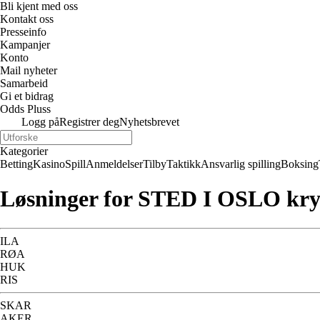
Bli kjent med oss
Kontakt oss
Presseinfo
Kampanjer
Konto
Mail nyheter
Samarbeid
Gi et bidrag
Odds Pluss
Logg på
Registrer deg
Nyhetsbrevet
Kategorier
Betting
Kasino
Spill
Anmeldelser
Tilby
Taktikk
Ansvarlig spilling
Boksing
Løsninger for STED I OSLO kry
ILA
RØA
HUK
RIS
SKAR
AKER