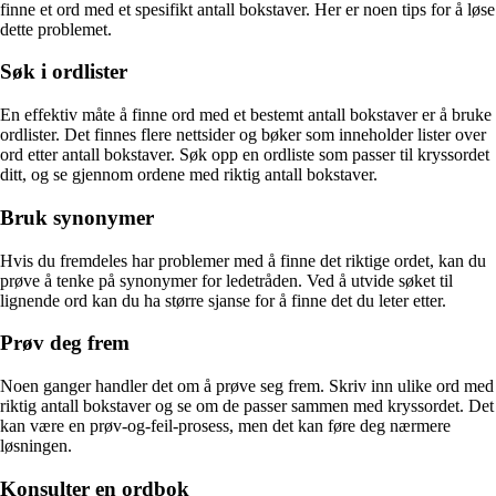
finne et ord med et spesifikt antall bokstaver. Her er noen tips for å løse
dette problemet.
Søk i ordlister
En effektiv måte å finne ord med et bestemt antall bokstaver er å bruke
ordlister. Det finnes flere nettsider og bøker som inneholder lister over
ord etter antall bokstaver. Søk opp en ordliste som passer til kryssordet
ditt, og se gjennom ordene med riktig antall bokstaver.
Bruk synonymer
Hvis du fremdeles har problemer med å finne det riktige ordet, kan du
prøve å tenke på synonymer for ledetråden. Ved å utvide søket til
lignende ord kan du ha større sjanse for å finne det du leter etter.
Prøv deg frem
Noen ganger handler det om å prøve seg frem. Skriv inn ulike ord med
riktig antall bokstaver og se om de passer sammen med kryssordet. Det
kan være en prøv-og-feil-prosess, men det kan føre deg nærmere
løsningen.
Konsulter en ordbok