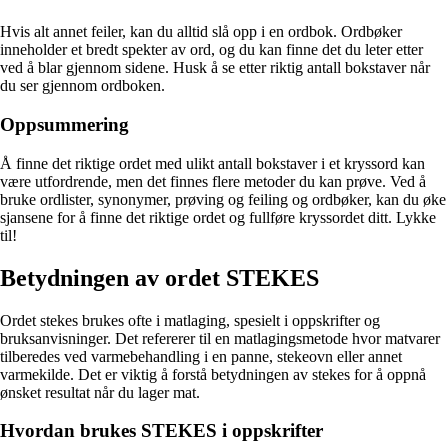
Hvis alt annet feiler, kan du alltid slå opp i en ordbok. Ordbøker
inneholder et bredt spekter av ord, og du kan finne det du leter etter
ved å blar gjennom sidene. Husk å se etter riktig antall bokstaver når
du ser gjennom ordboken.
Oppsummering
Å finne det riktige ordet med ulikt antall bokstaver i et kryssord kan
være utfordrende, men det finnes flere metoder du kan prøve. Ved å
bruke ordlister, synonymer, prøving og feiling og ordbøker, kan du øke
sjansene for å finne det riktige ordet og fullføre kryssordet ditt. Lykke
til!
Betydningen av ordet STEKES
Ordet stekes brukes ofte i matlaging, spesielt i oppskrifter og
bruksanvisninger. Det refererer til en matlagingsmetode hvor matvarer
tilberedes ved varmebehandling i en panne, stekeovn eller annet
varmekilde. Det er viktig å forstå betydningen av stekes for å oppnå
ønsket resultat når du lager mat.
Hvordan brukes STEKES i oppskrifter