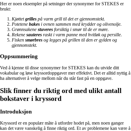
Her er noen eksempler på setninger der synonymer for STEKES er
brukt:
Kjøttet
grilles
på varm grill til det er gjennomstekt.
Potetene
bakes
i ovnen sammen med krydder og olivenolje.
Grønnsakene
stuveres
forsiktig i smør til de er møre.
Rekene
sauteres
raskt i varm panne med hvitløk og persille.
Fisken
smørbres
og legges på grillen til den er gylden og
gjennomstekt.
Oppsummering
Ved å kjenne til disse synonymer for STEKES kan du utvide ditt
vokabular og løse kryssordoppgaver mer effektivt. Det er alltid nyttig å
ha alternativer å velge mellom når du står fast på en oppgave.
Slik finner du riktig ord med ulikt antall
bokstaver i kryssord
Introduksjon
Kryssord er en populær måte å utfordre hodet på, men noen ganger
kan det være vanskelig å finne riktig ord. Et av problemene kan være å