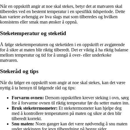
Når en oppskrift angir at noe skal stekes, betyr det at matvaren skal
tilberedes ved en bestemt temperatur i en spesifikk tidsperiode. Dette
kan variere avhengig av hva slags mat som tilberedes og hvilken
konsistens eller smak man ønsker å oppnå.
Steketemperatur og steketid
Å følge steketemperaturen og steketiden i en oppskrift er avgjørende
for å sikre at maten blir riktig tilberedt. Det er viktig å ha riktig balanse
mellom temperatur og tid for å unngå å over- eller underkoke
matvaren.
Stekeråd og tips
Når du følger en oppskrift som angir at noe skal stekes, kan det være
nyttig å ta hensyn til følgende råd og tips:
Forvarm ovnen:
Dersom oppskriften krever steking i ovn, sørg
for å forvarme ovnen til riktig temperatur før du setter maten inn.
Bruk steketermometer:
Et steketermometer kan hjelpe deg
med å kontrollere temperaturen på maten og sikre at den blir
tilberedt korrekt.
Snu maten:
Noen ganger kan det være nødvendig å snu maten
under stekingen for jevn tilberedning på begge sider.