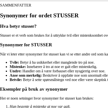
SAMMENFATTER
Synonymer for ordet STUSSER
Hva betyr stusser?
Stusser er et verb som brukes for å uttrykke tvil eller mistenksomhet ove
Synonymer for STUSSER
Når vi leter etter synonymer for stusser kan vi se etter andre ord som ka
Tvile:
Betyr å ha usikkerhet eller manglende tro på noe.
Mistenke:
Innebærer å tro at noe er galt eller mistenkelig.
Undre:
Handler om å være forbauset eller nysgjerrig over noe.
Anse som merkelig:
Beskriver å oppfatte noe som unormalt elle
Betvile:
Betyr å sette spørsmålstegn ved noe eller være skeptisk ti
Eksempler på bruk av synonymer
Her er noen setninger hvor synonymer for stusser kan brukes:
Han begynte å mistenke at noe var galt.