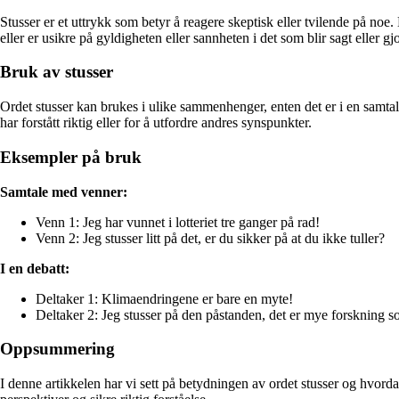
Stusser er et uttrykk som betyr å reagere skeptisk eller tvilende på noe
eller er usikre på gyldigheten eller sannheten i det som blir sagt eller gjo
Bruk av stusser
Ordet stusser kan brukes i ulike sammenhenger, enten det er i en samtale
har forstått riktig eller for å utfordre andres synspunkter.
Eksempler på bruk
Samtale med venner:
Venn 1: Jeg har vunnet i lotteriet tre ganger på rad!
Venn 2: Jeg stusser litt på det, er du sikker på at du ikke tuller?
I en debatt:
Deltaker 1: Klimaendringene er bare en myte!
Deltaker 2: Jeg stusser på den påstanden, det er mye forskning s
Oppsummering
I denne artikkelen har vi sett på betydningen av ordet stusser og hvordan