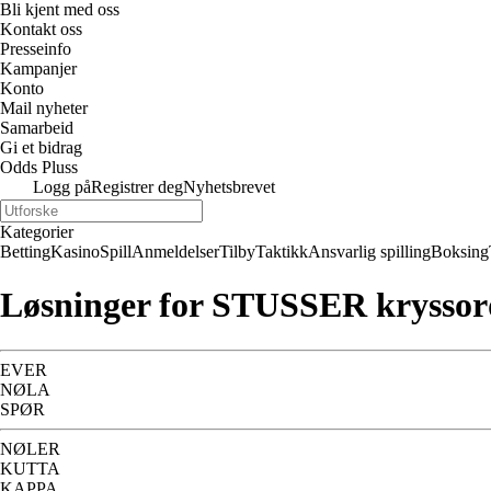
Bli kjent med oss
Kontakt oss
Presseinfo
Kampanjer
Konto
Mail nyheter
Samarbeid
Gi et bidrag
Odds Pluss
Logg på
Registrer deg
Nyhetsbrevet
Kategorier
Betting
Kasino
Spill
Anmeldelser
Tilby
Taktikk
Ansvarlig spilling
Boksing
Løsninger for STUSSER kryssor
EVER
NØLA
SPØR
NØLER
KUTTA
KAPPA