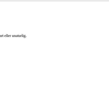
t eller unaturlig.