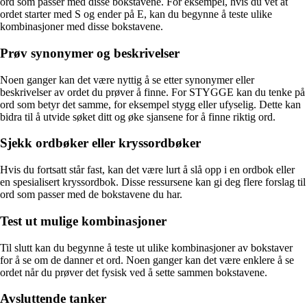
ord som passer med disse bokstavene. For eksempel, hvis du vet at
ordet starter med S og ender på E, kan du begynne å teste ulike
kombinasjoner med disse bokstavene.
Prøv synonymer og beskrivelser
Noen ganger kan det være nyttig å se etter synonymer eller
beskrivelser av ordet du prøver å finne. For STYGGE kan du tenke på
ord som betyr det samme, for eksempel stygg eller ufyselig. Dette kan
bidra til å utvide søket ditt og øke sjansene for å finne riktig ord.
Sjekk ordbøker eller kryssordbøker
Hvis du fortsatt står fast, kan det være lurt å slå opp i en ordbok eller
en spesialisert kryssordbok. Disse ressursene kan gi deg flere forslag til
ord som passer med de bokstavene du har.
Test ut mulige kombinasjoner
Til slutt kan du begynne å teste ut ulike kombinasjoner av bokstaver
for å se om de danner et ord. Noen ganger kan det være enklere å se
ordet når du prøver det fysisk ved å sette sammen bokstavene.
Avsluttende tanker