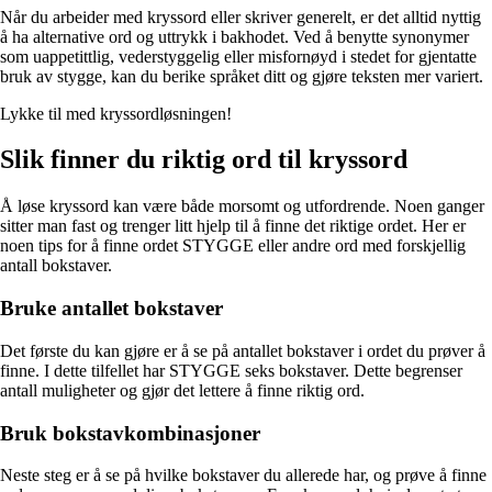
Når du arbeider med kryssord eller skriver generelt, er det alltid nyttig
å ha alternative ord og uttrykk i bakhodet. Ved å benytte synonymer
som uappetittlig, vederstyggelig eller misfornøyd i stedet for gjentatte
bruk av stygge, kan du berike språket ditt og gjøre teksten mer variert.
Lykke til med kryssordløsningen!
Slik finner du riktig ord til kryssord
Å løse kryssord kan være både morsomt og utfordrende. Noen ganger
sitter man fast og trenger litt hjelp til å finne det riktige ordet. Her er
noen tips for å finne ordet STYGGE eller andre ord med forskjellig
antall bokstaver.
Bruke antallet bokstaver
Det første du kan gjøre er å se på antallet bokstaver i ordet du prøver å
finne. I dette tilfellet har STYGGE seks bokstaver. Dette begrenser
antall muligheter og gjør det lettere å finne riktig ord.
Bruk bokstavkombinasjoner
Neste steg er å se på hvilke bokstaver du allerede har, og prøve å finne