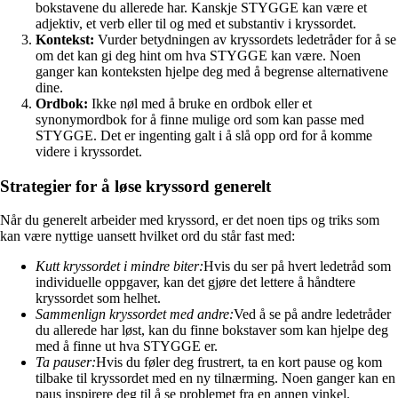
bokstavene du allerede har. Kanskje STYGGE kan være et
adjektiv, et verb eller til og med et substantiv i kryssordet.
Kontekst:
Vurder betydningen av kryssordets ledetråder for å se
om det kan gi deg hint om hva STYGGE kan være. Noen
ganger kan konteksten hjelpe deg med å begrense alternativene
dine.
Ordbok:
Ikke nøl med å bruke en ordbok eller et
synonymordbok for å finne mulige ord som kan passe med
STYGGE. Det er ingenting galt i å slå opp ord for å komme
videre i kryssordet.
Strategier for å løse kryssord generelt
Når du generelt arbeider med kryssord, er det noen tips og triks som
kan være nyttige uansett hvilket ord du står fast med:
Kutt kryssordet i mindre biter:
Hvis du ser på hvert ledetråd som
individuelle oppgaver, kan det gjøre det lettere å håndtere
kryssordet som helhet.
Sammenlign kryssordet med andre:
Ved å se på andre ledetråder
du allerede har løst, kan du finne bokstaver som kan hjelpe deg
med å finne ut hva STYGGE er.
Ta pauser:
Hvis du føler deg frustrert, ta en kort pause og kom
tilbake til kryssordet med en ny tilnærming. Noen ganger kan en
paus inspirere deg til å se problemet fra en annen vinkel.