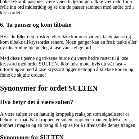
bokstavkombinasjoner være veien til løsningen. Ikke vær redd for å
fylle inn ord midlertidig og se om de passer sammen med andre ord i
kryssordet.
6. Ta pauser og kom tilbake
Hvis du føler deg frustrert eller ikke kommer videre, ta en pause og
kom tilbake til kryssordet senere. Noen ganger kan en frisk tanke eller
ny tilnærming hjelpe deg å løse vanskelige ord.
Med disse tipsene og triksene burde du være bedre rustet til å løse
kryssord med ordet SULTEN. Ikke mist motet hvis du står fast –
utfordringen med å løse kryssord ligger nettopp i å knekke koden og
finne de skjulte ordene!
Synonymer for ordet SULTEN
Hva betyr det å være sulten?
Å være sulten er en naturlig kroppslig reaksjon som signaliserer et
behov for mat. Når kroppen er sulten, opplever man en følelse av
tomhet i magen og en trang til å spise for å tilfredsstille denne trangen.
Synonymer for SULTEN