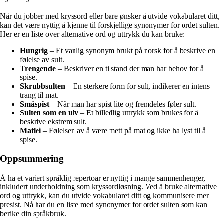
Når du jobber med kryssord eller bare ønsker å utvide vokabularet ditt,
kan det være nyttig å kjenne til forskjellige synonymer for ordet sulten.
Her er en liste over alternative ord og uttrykk du kan bruke:
Hungrig
– Et vanlig synonym brukt på norsk for å beskrive en
følelse av sult.
Trengende
– Beskriver en tilstand der man har behov for å
spise.
Skrubbsulten
– En sterkere form for sult, indikerer en intens
trang til mat.
Småspist
– Når man har spist lite og fremdeles føler sult.
Sulten som en ulv
– Et billedlig uttrykk som brukes for å
beskrive ekstrem sult.
Matlei
– Følelsen av å være mett på mat og ikke ha lyst til å
spise.
Oppsummering
Å ha et variert språklig repertoar er nyttig i mange sammenhenger,
inkludert underholdning som kryssordløsning. Ved å bruke alternative
ord og uttrykk, kan du utvide vokabularet ditt og kommunisere mer
presist. Nå har du en liste med synonymer for ordet sulten som kan
berike din språkbruk.