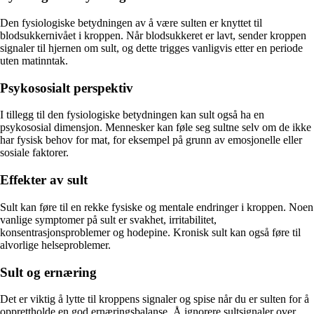
Den fysiologiske betydningen av å være sulten er knyttet til
blodsukkernivået i kroppen. Når blodsukkeret er lavt, sender kroppen
signaler til hjernen om sult, og dette trigges vanligvis etter en periode
uten matinntak.
Psykososialt perspektiv
I tillegg til den fysiologiske betydningen kan sult også ha en
psykososial dimensjon. Mennesker kan føle seg sultne selv om de ikke
har fysisk behov for mat, for eksempel på grunn av emosjonelle eller
sosiale faktorer.
Effekter av sult
Sult kan føre til en rekke fysiske og mentale endringer i kroppen. Noen
vanlige symptomer på sult er svakhet, irritabilitet,
konsentrasjonsproblemer og hodepine. Kronisk sult kan også føre til
alvorlige helseproblemer.
Sult og ernæring
Det er viktig å lytte til kroppens signaler og spise når du er sulten for å
opprettholde en god ernæringsbalanse. Å ignorere sultsignaler over