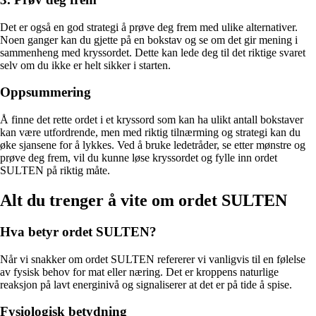
Det er også en god strategi å prøve deg frem med ulike alternativer.
Noen ganger kan du gjette på en bokstav og se om det gir mening i
sammenheng med kryssordet. Dette kan lede deg til det riktige svaret
selv om du ikke er helt sikker i starten.
Oppsummering
Å finne det rette ordet i et kryssord som kan ha ulikt antall bokstaver
kan være utfordrende, men med riktig tilnærming og strategi kan du
øke sjansene for å lykkes. Ved å bruke ledetråder, se etter mønstre og
prøve deg frem, vil du kunne løse kryssordet og fylle inn ordet
SULTEN på riktig måte.
Alt du trenger å vite om ordet SULTEN
Hva betyr ordet SULTEN?
Når vi snakker om ordet SULTEN refererer vi vanligvis til en følelse
av fysisk behov for mat eller næring. Det er kroppens naturlige
reaksjon på lavt energinivå og signaliserer at det er på tide å spise.
Fysiologisk betydning