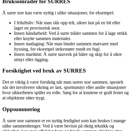
Bruksområder for SURRES
Å surre noe kan være nyttig i ulike situasjoner, for eksempel:
I friluftsliv: Når man slår opp telt, sikrer last på en bil eller
lager en provisorisk snor.
Innen håndarbeid: Ved å surre tråder sammen for å lage strikk
eller knytte sammen materialer.
Innen matlaging: Når man binder sammen matvarer med
hyssing, for eksempel stekesnøre rundt en fugl.
Innen maritimt: Å surre tauverk på båter og skip for å sikre
utstyr eller rigging.
Forsiktighet ved bruk av SURRES
Det er viktig å være forsiktig når man surrer noe sammen, spesielt
når det involverer sikring av last, sportsutstyr eller andre situasjoner
hvor sikkerheten spiller en rolle. Sørg for at knutene er godt festet og
at objektene sitter trygt.
Oppsummering
Å surre noe sammen er en nyttig ferdighet som kan brukes i mange
ulike sammenhenger. Ved å være bevisst på riktig teknikk og