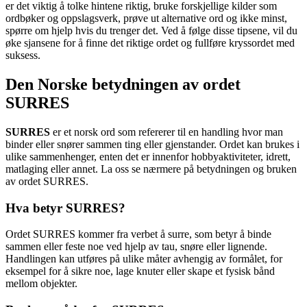
er det viktig å tolke hintene riktig, bruke forskjellige kilder som
ordbøker og oppslagsverk, prøve ut alternative ord og ikke minst,
spørre om hjelp hvis du trenger det. Ved å følge disse tipsene, vil du
øke sjansene for å finne det riktige ordet og fullføre kryssordet med
suksess.
Den Norske betydningen av ordet
SURRES
SURRES
er et norsk ord som refererer til en handling hvor man
binder eller snører sammen ting eller gjenstander. Ordet kan brukes i
ulike sammenhenger, enten det er innenfor hobbyaktiviteter, idrett,
matlaging eller annet. La oss se nærmere på betydningen og bruken
av ordet SURRES.
Hva betyr SURRES?
Ordet SURRES kommer fra verbet å surre, som betyr å binde
sammen eller feste noe ved hjelp av tau, snøre eller lignende.
Handlingen kan utføres på ulike måter avhengig av formålet, for
eksempel for å sikre noe, lage knuter eller skape et fysisk bånd
mellom objekter.