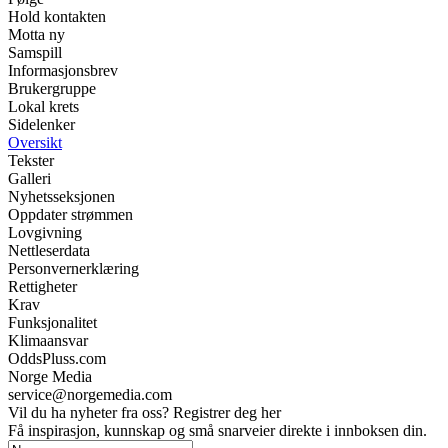
Hold kontakten
Motta ny
Samspill
Informasjonsbrev
Brukergruppe
Lokal krets
Sidelenker
Oversikt
Tekster
Galleri
Nyhetsseksjonen
Oppdater strømmen
Lovgivning
Nettleserdata
Personvernerklæring
Rettigheter
Krav
Funksjonalitet
Klimaansvar
OddsPluss.com
Norge Media
service@norgemedia.com
Vil du ha nyheter fra oss? Registrer deg her
Få inspirasjon, kunnskap og små snarveier direkte i innboksen din.