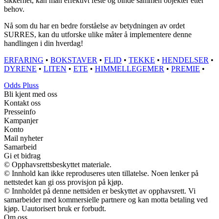
sikkerhet, kan man effektivt feste og binde sammen objekter etter
behov.
Nå som du har en bedre forståelse av betydningen av ordet
SURRES, kan du utforske ulike måter å implementere denne
handlingen i din hverdag!
ERFARING
•
BOKSTAVER
•
FLID
•
TEKKE
•
HENDELSER
•
DYRENE
•
LITEN
•
ETE
•
HIMMELLEGEMER
•
PREMIE
•
Odds Pluss
Bli kjent med oss
Kontakt oss
Presseinfo
Kampanjer
Konto
Mail nyheter
Samarbeid
Gi et bidrag
© Opphavsrettsbeskyttet materiale.
© Innhold kan ikke reproduseres uten tillatelse. Noen lenker på
nettstedet kan gi oss provisjon på kjøp.
© Innholdet på denne nettsiden er beskyttet av opphavsrett. Vi
samarbeider med kommersielle partnere og kan motta betaling ved
kjøp. Uautorisert bruk er forbudt.
Om oss