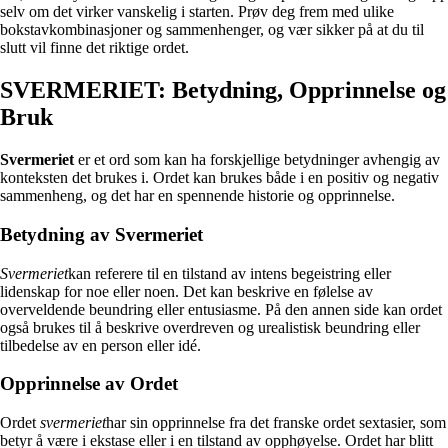
selv om det virker vanskelig i starten. Prøv deg frem med ulike
bokstavkombinasjoner og sammenhenger, og vær sikker på at du til
slutt vil finne det riktige ordet.
SVERMERIET: Betydning, Opprinnelse og
Bruk
Svermeriet
er et ord som kan ha forskjellige betydninger avhengig av
konteksten det brukes i. Ordet kan brukes både i en positiv og negativ
sammenheng, og det har en spennende historie og opprinnelse.
Betydning av Svermeriet
Svermeriet
kan referere til en tilstand av intens begeistring eller
lidenskap for noe eller noen. Det kan beskrive en følelse av
overveldende beundring eller entusiasme. På den annen side kan ordet
også brukes til å beskrive overdreven og urealistisk beundring eller
tilbedelse av en person eller idé.
Opprinnelse av Ordet
Ordet
svermeriet
har sin opprinnelse fra det franske ordet sextasier, som
betyr å være i ekstase eller i en tilstand av opphøyelse. Ordet har blitt