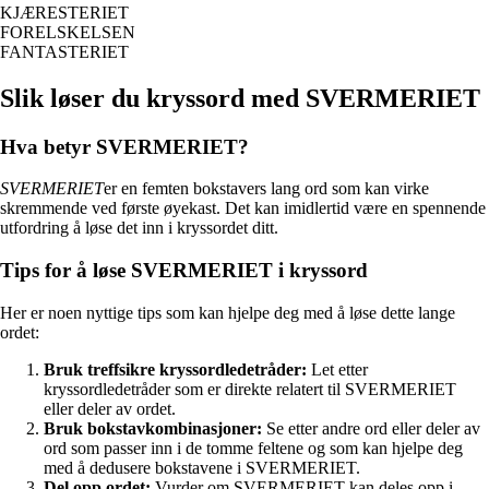
KJÆRESTERIET
FORELSKELSEN
FANTASTERIET
Slik løser du kryssord med SVERMERIET
Hva betyr SVERMERIET?
SVERMERIET
er en femten bokstavers lang ord som kan virke
skremmende ved første øyekast. Det kan imidlertid være en spennende
utfordring å løse det inn i kryssordet ditt.
Tips for å løse SVERMERIET i kryssord
Her er noen nyttige tips som kan hjelpe deg med å løse dette lange
ordet:
Bruk treffsikre kryssordledetråder:
Let etter
kryssordledetråder som er direkte relatert til SVERMERIET
eller deler av ordet.
Bruk bokstavkombinasjoner:
Se etter andre ord eller deler av
ord som passer inn i de tomme feltene og som kan hjelpe deg
med å dedusere bokstavene i SVERMERIET.
Del opp ordet:
Vurder om SVERMERIET kan deles opp i