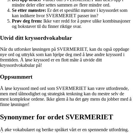
mindre deler eller settes sammen av flere mindre ord.
Se etter mønstre:
Er det et spesifikt mønster i kryssordet som
kan indikere hvor SVERMERIET passer inn?
Prøv deg frem:
Ikke vær redd for å prøve ulike kombinasjoner
og bokstaver til du finner riktige svar.
Utvid ditt kryssordvokabular
Når du utforsker løsningen på SVERMERIET, kan du også oppdage
nye ord og uttrykk som kan hjelpe deg med å løse andre kryssord i
fremtiden. Å løse kryssord er en flott måte å utvide ditt
kryssordvokabular på!
Oppsummert
Å løse kryssord med ord som SVERMERIET kan være utfordrende,
men med tålmodighet og strategisk tenkning kan du mestre selv de
mest komplekse ordene. Ikke glem å ha det gøy mens du jobber med å
finne løsninger!
Synonymer for ordet SVERMERIET
Å øke vokabularet og berike språket vårt er en spennende utfordring.