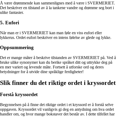
Å være drømmende kan sammenlignes med å være i SVERMERIET.
Det beskriver en tilstand av å la tankene vandre og drømme seg bort i
ulike fantasier.
5. Eufori
Når man er i SVERMERIET kan man føle en viss eufori eller
lykkerus. Ordet eufori beskriver en intens følelse av glede og lykke.
Oppsummering
Det er mange måter å beskrive tilstanden av SVERMERIET på. Ved å
bruke ulike synonymer kan du berike språket ditt og uttrykke deg på
en mer variert og levende måte. Fortsett å utforske ord og deres
betydninger for å utvide dine språklige ferdigheter!
Slik finner du det riktige ordet i kryssordet
Forstå kryssordet
Begynnelsen på å finne det riktige ordet i et kryssord er å forstå selve
oppgaven. Kryssordet vil vanligvis gi deg en antydning om hva ordet
handler om, og hvor mange bokstaver det består av. I dette tilfellet har