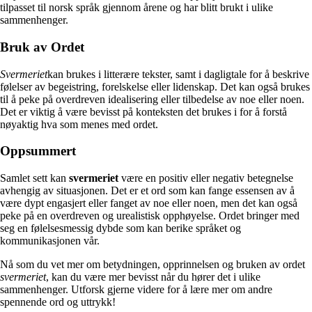
tilpasset til norsk språk gjennom årene og har blitt brukt i ulike
sammenhenger.
Bruk av Ordet
Svermeriet
kan brukes i litterære tekster, samt i dagligtale for å beskrive
følelser av begeistring, forelskelse eller lidenskap. Det kan også brukes
til å peke på overdreven idealisering eller tilbedelse av noe eller noen.
Det er viktig å være bevisst på konteksten det brukes i for å forstå
nøyaktig hva som menes med ordet.
Oppsummert
Samlet sett kan
svermeriet
være en positiv eller negativ betegnelse
avhengig av situasjonen. Det er et ord som kan fange essensen av å
være dypt engasjert eller fanget av noe eller noen, men det kan også
peke på en overdreven og urealistisk opphøyelse. Ordet bringer med
seg en følelsesmessig dybde som kan berike språket og
kommunikasjonen vår.
Nå som du vet mer om betydningen, opprinnelsen og bruken av ordet
svermeriet
, kan du være mer bevisst når du hører det i ulike
sammenhenger. Utforsk gjerne videre for å lære mer om andre
spennende ord og uttrykk!