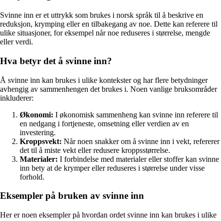
Svinne inn er et uttrykk som brukes i norsk språk til å beskrive en
reduksjon, krymping eller en tilbakegang av noe. Dette kan referere til
ulike situasjoner, for eksempel når noe reduseres i størrelse, mengde
eller verdi.
Hva betyr det å svinne inn?
Å svinne inn kan brukes i ulike kontekster og har flere betydninger
avhengig av sammenhengen det brukes i. Noen vanlige bruksområder
inkluderer:
Økonomi:
I økonomisk sammenheng kan svinne inn referere til
en nedgang i fortjeneste, omsetning eller verdien av en
investering.
Kroppsvekt:
Når noen snakker om å svinne inn i vekt, refererer
det til å miste vekt eller redusere kroppsstørrelse.
Materialer:
I forbindelse med materialer eller stoffer kan svinne
inn bety at de krymper eller reduseres i størrelse under visse
forhold.
Eksempler på bruken av svinne inn
Her er noen eksempler på hvordan ordet svinne inn kan brukes i ulike