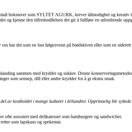
re i antall bokstaver som SYLTET AGURK, krever tålmodighet og kreativ t
det og kjenne den tilfredsstillelsen det gir å fullføre en utfordrende opp
v oss har det som en fast følgesvenn på brødskiven eller som en siderett 
ddikblanding sammen med krydder og sukker. Denne konserveringsmetoden 
inger som sennep, dill eller andre krydder for å gi ekstra smak.
ig del av kostholdet i mange kulturer i århundrer. Opprinnelig ble sylt
 er ofte assosiert med delikatesser som hamburgere og sandwicher.
e retter som lapskaus og spekemat.