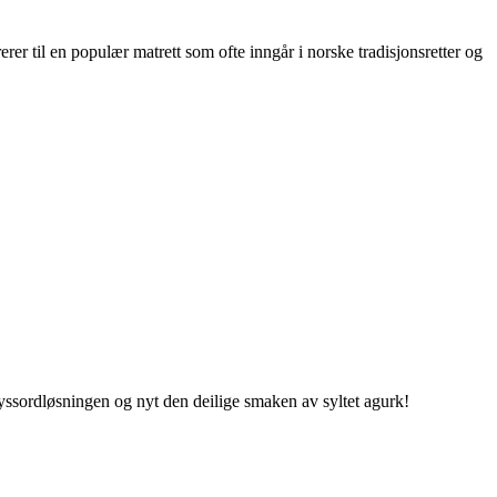
r til en populær matrett som ofte inngår i norske tradisjonsretter og
ryssordløsningen og nyt den deilige smaken av syltet agurk!