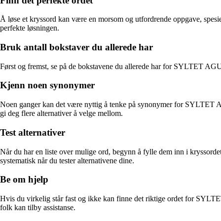
Finn det perfekte ordet
Å løse et kryssord kan være en morsom og utfordrende oppgave, spesie
perfekte løsningen.
Bruk antall bokstaver du allerede har
Først og fremst, se på de bokstavene du allerede har for SYLTET AGUR
Kjenn noen synonymer
Noen ganger kan det være nyttig å tenke på synonymer for SYLTET AGURK
gi deg flere alternativer å velge mellom.
Test alternativer
Når du har en liste over mulige ord, begynn å fylle dem inn i kryssordet
systematisk når du tester alternativene dine.
Be om hjelp
Hvis du virkelig står fast og ikke kan finne det riktige ordet for SYLT
folk kan tilby assistanse.