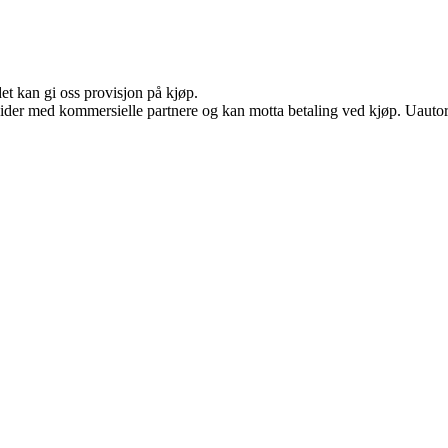
et kan gi oss provisjon på kjøp.
ider med kommersielle partnere og kan motta betaling ved kjøp. Uautori