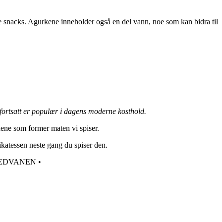
de snacks. Agurkene inneholder også en del vann, noe som kan bidra til
fortsatt er populær i dagens moderne kosthold.
nene som former maten vi spiser.
ikatessen neste gang du spiser den.
EDVANEN
•