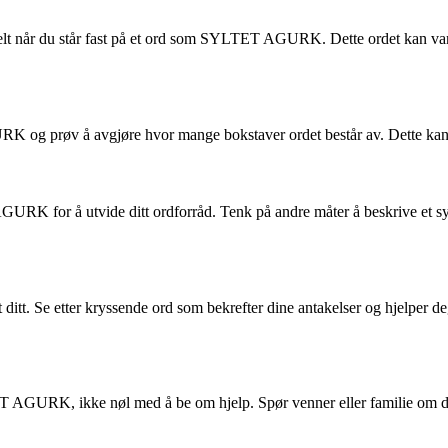
lt når du står fast på et ord som SYLTET AGURK. Dette ordet kan varie
K og prøv å avgjøre hvor mange bokstaver ordet består av. Dette kan v
 for å utvide ditt ordforråd. Tenk på andre måter å beskrive et sylte
 ditt. Se etter kryssende ord som bekrefter dine antakelser og hjelper d
ET AGURK, ikke nøl med å be om hjelp. Spør venner eller familie om deres