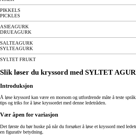
PIKKELS
PICKLES
ASIEAGURK
DRUEAGURK
SALTEAGURK
SYLTEAGURK
SYLTET FRUKT
Slik løser du kryssord med SYLTET AGU
Introduksjon
Å løse kryssord kan være en morsom og utfordrende måte å teste spr
tips og triks for å løse kryssordet med denne ledetråden.
Vær åpen for variasjon
Det første du bør huske på når du forsøker å løse et kryssord med l
en figurativ betydning.