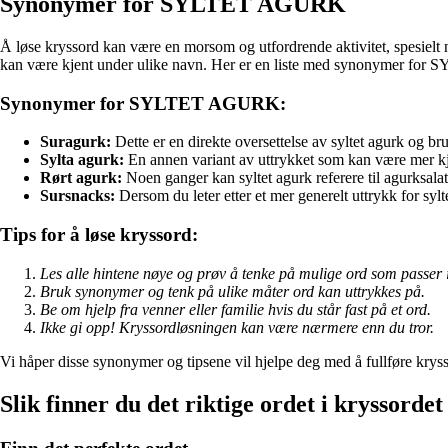
Synonymer for SYLTET AGURK
Å løse kryssord kan være en morsom og utfordrende aktivitet, spesielt 
kan være kjent under ulike navn. Her er en liste med synonymer for 
Synonymer for SYLTET AGURK:
Suragurk:
Dette er en direkte oversettelse av syltet agurk og b
Sylta agurk:
En annen variant av uttrykket som kan være mer kjent
Rørt agurk:
Noen ganger kan syltet agurk referere til agurksalat 
Sursnacks:
Dersom du leter etter et mer generelt uttrykk for syl
Tips for å løse kryssord:
Les alle hintene nøye og prøv å tenke på mulige ord som passer in
Bruk synonymer og tenk på ulike måter ord kan uttrykkes på.
Be om hjelp fra venner eller familie hvis du står fast på et ord.
Ikke gi opp! Kryssordløsningen kan være nærmere enn du tror.
Vi håper disse synonymer og tipsene vil hjelpe deg med å fullføre krys
Slik finner du det riktige ordet i kryssordet 