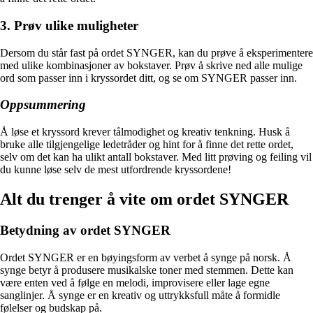
3. Prøv ulike muligheter
Dersom du står fast på ordet SYNGER, kan du prøve å eksperimentere
med ulike kombinasjoner av bokstaver. Prøv å skrive ned alle mulige
ord som passer inn i kryssordet ditt, og se om SYNGER passer inn.
Oppsummering
Å løse et kryssord krever tålmodighet og kreativ tenkning. Husk å
bruke alle tilgjengelige ledetråder og hint for å finne det rette ordet,
selv om det kan ha ulikt antall bokstaver. Med litt prøving og feiling vil
du kunne løse selv de mest utfordrende kryssordene!
Alt du trenger å vite om ordet SYNGER
Betydning av ordet SYNGER
Ordet SYNGER er en bøyingsform av verbet å synge på norsk. Å
synge betyr å produsere musikalske toner med stemmen. Dette kan
være enten ved å følge en melodi, improvisere eller lage egne
sanglinjer. Å synge er en kreativ og uttrykksfull måte å formidle
følelser og budskap på.