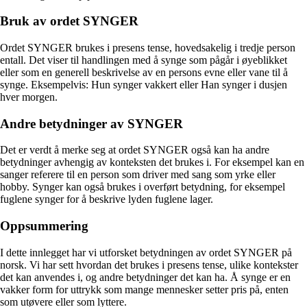
Bruk av ordet SYNGER
Ordet SYNGER brukes i presens tense, hovedsakelig i tredje person
entall. Det viser til handlingen med å synge som pågår i øyeblikket
eller som en generell beskrivelse av en persons evne eller vane til å
synge. Eksempelvis: Hun synger vakkert eller Han synger i dusjen
hver morgen.
Andre betydninger av SYNGER
Det er verdt å merke seg at ordet SYNGER også kan ha andre
betydninger avhengig av konteksten det brukes i. For eksempel kan en
sanger referere til en person som driver med sang som yrke eller
hobby. Synger kan også brukes i overført betydning, for eksempel
fuglene synger for å beskrive lyden fuglene lager.
Oppsummering
I dette innlegget har vi utforsket betydningen av ordet SYNGER på
norsk. Vi har sett hvordan det brukes i presens tense, ulike kontekster
det kan anvendes i, og andre betydninger det kan ha. Å synge er en
vakker form for uttrykk som mange mennesker setter pris på, enten
som utøvere eller som lyttere.