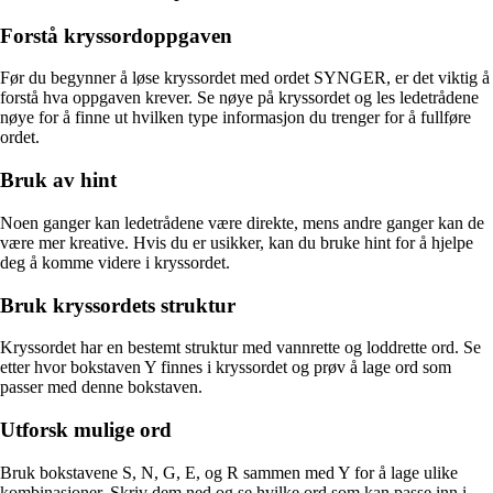
Forstå kryssordoppgaven
Før du begynner å løse kryssordet med ordet SYNGER, er det viktig å
forstå hva oppgaven krever. Se nøye på kryssordet og les ledetrådene
nøye for å finne ut hvilken type informasjon du trenger for å fullføre
ordet.
Bruk av hint
Noen ganger kan ledetrådene være direkte, mens andre ganger kan de
være mer kreative. Hvis du er usikker, kan du bruke hint for å hjelpe
deg å komme videre i kryssordet.
Bruk kryssordets struktur
Kryssordet har en bestemt struktur med vannrette og loddrette ord. Se
etter hvor bokstaven Y finnes i kryssordet og prøv å lage ord som
passer med denne bokstaven.
Utforsk mulige ord
Bruk bokstavene S, N, G, E, og R sammen med Y for å lage ulike
kombinasjoner. Skriv dem ned og se hvilke ord som kan passe inn i