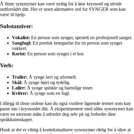
Å finne synonymer kan være nyttig for å løse kryssord og utvide
ordforrådet ditt. Her er noen alternative ord for SYNGER som kan
være til hjelp:
Substantiver:
Vokalist:
En person som synger, spesielt en profesjonell sanger.
Sangfugl:
En poetisk betegnelse for en person som synger
vakkert.
Korist:
En person som synger i et kor.
Verb:
Traller:
Å synge lavt og uformelt.
Skål:
Å synge høyt og tydelig.
Laller:
Å synge spinkle og barnslige toner.
Kvitrer:
Å synge som en fugl.
I tillegg til disse ordene kan du også vurdere lignende termer som kan
passe inn i kryssordet ditt. Å eksperimentere med ulike synonymer kan
være en morsom måte å utfordre deg selv på og forbedre dine
språkkunnskaper.
Husk at det er viktig å kontekstualisere synonymer riktig for å sikre at