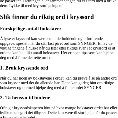
de passer inn i setningen eller sammenhengen du er i ferd med å bruke
dem. Lykke til med kryssordløsingen!
Slik finner du riktig ord i kryssord
Forskjellige antall bokstaver
Å løse et kryssord kan være en underholdende og utfordrende
oppgave, spesielt når du står fast på et ord som SYNGER. En av de
viktige tingene å huske når du leter etter riktige svar i et kryssord er at
ordene kan ha ulikt antall bokstaver. Her er noen tips som kan hjelpe
deg med å finne det rette ordet.
1. Bruk kryssende ord
Når du har noen av bokstavene i ordet, kan du prøve å se på andre ord
som krysser med det du allerede har. Dette kan gi deg hint om riktige
bokstaver og dermed hjelpe deg med å finne ordet SYNGER.
2. Ta hensyn til hintene
Ofte gir kryssordskaperen hint på hvor mange bokstaver ordet har eller
hvilken kategori det tilhører. Dette kan være til stor hjelp når du prøver
å finne det rette ordet.