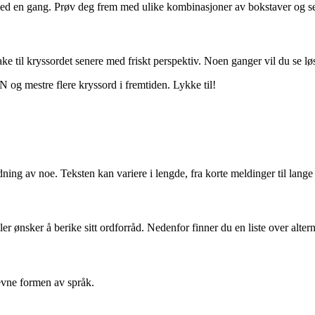
med en gang. Prøv deg frem med ulike kombinasjoner av bokstaver og se
bake til kryssordet senere med friskt perspektiv. Noen ganger vil du se 
og mestre flere kryssord i fremtiden. Lykke til!
ildning av noe. Teksten kan variere i lengde, fra korte meldinger til la
r ønsker å berike sitt ordforråd. Nedenfor finner du en liste over altern
revne formen av språk.