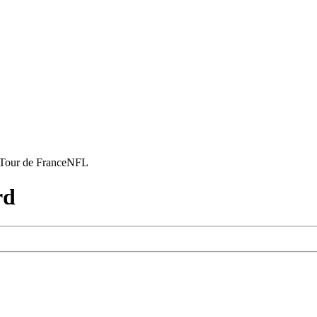
Tour de France
NFL
rd