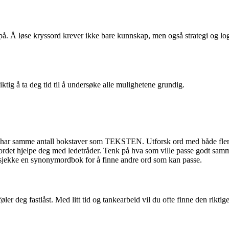
. Å løse kryssord krever ikke bare kunnskap, men også strategi og log
tig å ta deg tid til å undersøke alle mulighetene grundig.
 har samme antall bokstaver som TEKSTEN. Utforsk ord med både flere
rdet hjelpe deg med ledetråder. Tenk på hva som ville passe godt sam
å sjekke en synonymordbok for å finne andre ord som kan passe.
er deg fastlåst. Med litt tid og tankearbeid vil du ofte finne den riktig