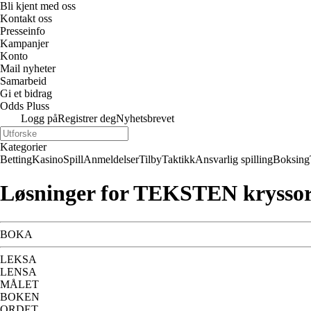
Bli kjent med oss
Kontakt oss
Presseinfo
Kampanjer
Konto
Mail nyheter
Samarbeid
Gi et bidrag
Odds Pluss
Logg på
Registrer deg
Nyhetsbrevet
Kategorier
Betting
Kasino
Spill
Anmeldelser
Tilby
Taktikk
Ansvarlig spilling
Boksing
Løsninger for TEKSTEN krysso
BOKA
LEKSA
LENSA
MÅLET
BOKEN
ORDET