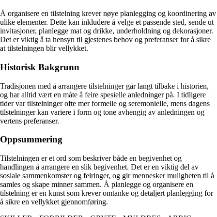
Å organisere en tilstelning krever nøye planlegging og koordinering av
ulike elementer. Dette kan inkludere å velge et passende sted, sende ut
invitasjoner, planlegge mat og drikke, underholdning og dekorasjoner.
Det er viktig å ta hensyn til gjestenes behov og preferanser for å sikre
at tilstelningen blir vellykket.
Historisk Bakgrunn
Tradisjonen med å arrangere tilstelninger går langt tilbake i historien,
og har alltid vært en måte å feire spesielle anledninger på. I tidligere
tider var tilstelninger ofte mer formelle og seremonielle, mens dagens
tilstelninger kan variere i form og tone avhengig av anledningen og
vertens preferanser.
Oppsummering
Tilstelningen er et ord som beskriver både en begivenhet og
handlingen å arrangere en slik begivenhet. Det er en viktig del av
sosiale sammenkomster og feiringer, og gir mennesker muligheten til å
samles og skape minner sammen. Å planlegge og organisere en
tilstelning er en kunst som krever omtanke og detaljert planlegging for
å sikre en vellykket gjennomføring.