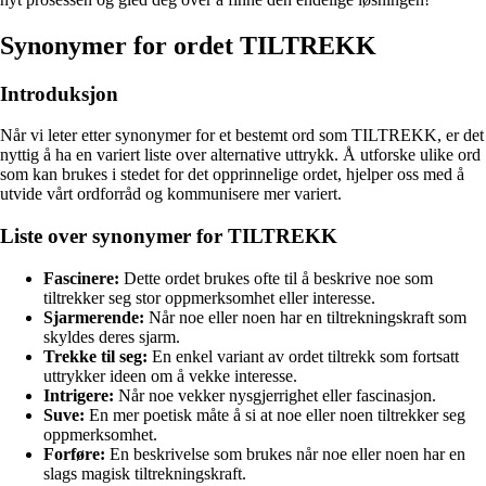
Synonymer for ordet TILTREKK
Introduksjon
Når vi leter etter synonymer for et bestemt ord som TILTREKK, er det
nyttig å ha en variert liste over alternative uttrykk. Å utforske ulike ord
som kan brukes i stedet for det opprinnelige ordet, hjelper oss med å
utvide vårt ordforråd og kommunisere mer variert.
Liste over synonymer for TILTREKK
Fascinere:
Dette ordet brukes ofte til å beskrive noe som
tiltrekker seg stor oppmerksomhet eller interesse.
Sjarmerende:
Når noe eller noen har en tiltrekningskraft som
skyldes deres sjarm.
Trekke til seg:
En enkel variant av ordet tiltrekk som fortsatt
uttrykker ideen om å vekke interesse.
Intrigere:
Når noe vekker nysgjerrighet eller fascinasjon.
Suve:
En mer poetisk måte å si at noe eller noen tiltrekker seg
oppmerksomhet.
Forføre:
En beskrivelse som brukes når noe eller noen har en
slags magisk tiltrekningskraft.