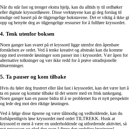
Når du står fast og trenger ekstra hjelp, kan du alltids ty til ordbøker
eller digitale kryssordløsere. Disse verktøyene kan gi deg forslag til
mulige ord basert på de tilgjengelige bokstavene. Det er viktig å ikke gi
opp og benytte deg av tilgjengelige ressurser for å fullføre kryssordet.
4. Tenk utenfor boksen
Noen ganger kan svaret på et kryssord ligge utenfor den åpenbare
forståelsen av ordet. Ved å tenke kreativt og abstrakt kan du komme
opp med uventede løsninger som passer inn i kryssordet. Vær åpen for
alternative tolkninger og vær ikke redd for å prøve utradisjonelle
tilnærminger.
5. Ta pauser og kom tilbake
Hvis du føler deg frustrert eller låst fast i kryssordet, kan det være lurt å
ta en pause og komme tilbake til det senere med en frisk tankegang.
Noen ganger kan en pause bidra til å se problemet fra et nytt perspektiv
og lede deg mot den riktige løsningen.
Ved å følge disse tipsene og være tålmodig og vedholdende, kan du
forhåpentligvis løse kryssordet med ordet TILTREKK. Husk at
kryssord er ment å være en underholdende og utfordrende aktivitet, så
nyt prosessen og gled deg over å finne den endelige løsningen!