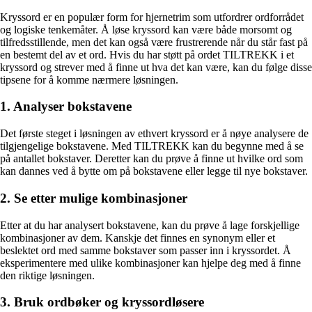
Kryssord er en populær form for hjernetrim som utfordrer ordforrådet
og logiske tenkemåter. Å løse kryssord kan være både morsomt og
tilfredsstillende, men det kan også være frustrerende når du står fast på
en bestemt del av et ord. Hvis du har støtt på ordet TILTREKK i et
kryssord og strever med å finne ut hva det kan være, kan du følge disse
tipsene for å komme nærmere løsningen.
1. Analyser bokstavene
Det første steget i løsningen av ethvert kryssord er å nøye analysere de
tilgjengelige bokstavene. Med TILTREKK kan du begynne med å se
på antallet bokstaver. Deretter kan du prøve å finne ut hvilke ord som
kan dannes ved å bytte om på bokstavene eller legge til nye bokstaver.
2. Se etter mulige kombinasjoner
Etter at du har analysert bokstavene, kan du prøve å lage forskjellige
kombinasjoner av dem. Kanskje det finnes en synonym eller et
beslektet ord med samme bokstaver som passer inn i kryssordet. Å
eksperimentere med ulike kombinasjoner kan hjelpe deg med å finne
den riktige løsningen.
3. Bruk ordbøker og kryssordløsere