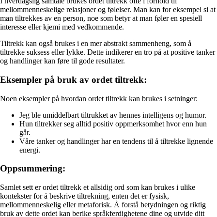
I hverdagslig samtale brukes ordet tiltrekk ofte i forhold til
mellommenneskelige relasjoner og følelser. Man kan for eksempel si at
man tiltrekkes av en person, noe som betyr at man føler en spesiell
interesse eller kjemi med vedkommende.
Tiltrekk kan også brukes i en mer abstrakt sammenheng, som å
tiltrekke suksess eller lykke. Dette indikerer en tro på at positive tanker
og handlinger kan føre til gode resultater.
Eksempler på bruk av ordet tiltrekk:
Noen eksempler på hvordan ordet tiltrekk kan brukes i setninger:
Jeg ble umiddelbart tiltrukket av hennes intelligens og humor.
Hun tiltrekker seg alltid positiv oppmerksomhet hvor enn hun
går.
Våre tanker og handlinger har en tendens til å tiltrekke lignende
energi.
Oppsummering:
Samlet sett er ordet tiltrekk et allsidig ord som kan brukes i ulike
kontekster for å beskrive tiltrekning, enten det er fysisk,
mellommenneskelig eller metaforisk. Å forstå betydningen og riktig
bruk av dette ordet kan berike språkferdighetene dine og utvide ditt