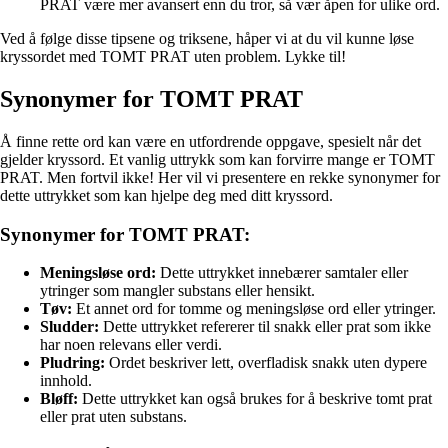
PRAT være mer avansert enn du tror, så vær åpen for ulike ord.
Ved å følge disse tipsene og triksene, håper vi at du vil kunne løse
kryssordet med TOMT PRAT uten problem. Lykke til!
Synonymer for TOMT PRAT
Å finne rette ord kan være en utfordrende oppgave, spesielt når det
gjelder kryssord. Et vanlig uttrykk som kan forvirre mange er TOMT
PRAT. Men fortvil ikke! Her vil vi presentere en rekke synonymer for
dette uttrykket som kan hjelpe deg med ditt kryssord.
Synonymer for TOMT PRAT:
Meningsløse ord:
Dette uttrykket innebærer samtaler eller
ytringer som mangler substans eller hensikt.
Tøv:
Et annet ord for tomme og meningsløse ord eller ytringer.
Sludder:
Dette uttrykket refererer til snakk eller prat som ikke
har noen relevans eller verdi.
Pludring:
Ordet beskriver lett, overfladisk snakk uten dypere
innhold.
Bløff:
Dette uttrykket kan også brukes for å beskrive tomt prat
eller prat uten substans.