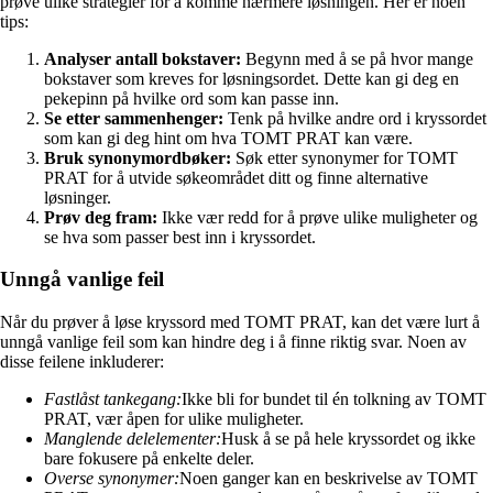
prøve ulike strategier for å komme nærmere løsningen. Her er noen
tips:
Analyser antall bokstaver:
Begynn med å se på hvor mange
bokstaver som kreves for løsningsordet. Dette kan gi deg en
pekepinn på hvilke ord som kan passe inn.
Se etter sammenhenger:
Tenk på hvilke andre ord i kryssordet
som kan gi deg hint om hva TOMT PRAT kan være.
Bruk synonymordbøker:
Søk etter synonymer for TOMT
PRAT for å utvide søkeområdet ditt og finne alternative
løsninger.
Prøv deg fram:
Ikke vær redd for å prøve ulike muligheter og
se hva som passer best inn i kryssordet.
Unngå vanlige feil
Når du prøver å løse kryssord med TOMT PRAT, kan det være lurt å
unngå vanlige feil som kan hindre deg i å finne riktig svar. Noen av
disse feilene inkluderer:
Fastlåst tankegang:
Ikke bli for bundet til én tolkning av TOMT
PRAT, vær åpen for ulike muligheter.
Manglende delelementer:
Husk å se på hele kryssordet og ikke
bare fokusere på enkelte deler.
Overse synonymer:
Noen ganger kan en beskrivelse av TOMT