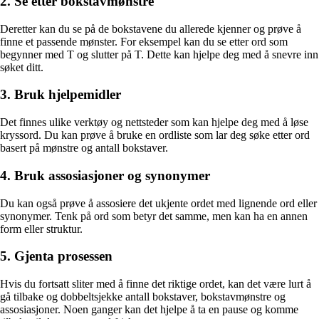
2. Se etter bokstavmønstre
Deretter kan du se på de bokstavene du allerede kjenner og prøve å
finne et passende mønster. For eksempel kan du se etter ord som
begynner med T og slutter på T. Dette kan hjelpe deg med å snevre inn
søket ditt.
3. Bruk hjelpemidler
Det finnes ulike verktøy og nettsteder som kan hjelpe deg med å løse
kryssord. Du kan prøve å bruke en ordliste som lar deg søke etter ord
basert på mønstre og antall bokstaver.
4. Bruk assosiasjoner og synonymer
Du kan også prøve å assosiere det ukjente ordet med lignende ord eller
synonymer. Tenk på ord som betyr det samme, men kan ha en annen
form eller struktur.
5. Gjenta prosessen
Hvis du fortsatt sliter med å finne det riktige ordet, kan det være lurt å
gå tilbake og dobbeltsjekke antall bokstaver, bokstavmønstre og
assosiasjoner. Noen ganger kan det hjelpe å ta en pause og komme