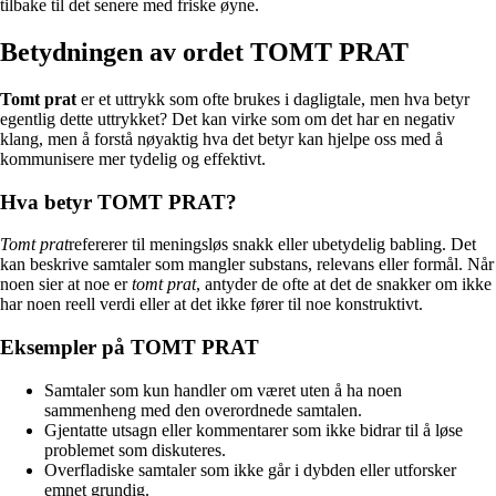
tilbake til det senere med friske øyne.
Betydningen av ordet TOMT PRAT
Tomt prat
er et uttrykk som ofte brukes i dagligtale, men hva betyr
egentlig dette uttrykket? Det kan virke som om det har en negativ
klang, men å forstå nøyaktig hva det betyr kan hjelpe oss med å
kommunisere mer tydelig og effektivt.
Hva betyr TOMT PRAT?
Tomt prat
refererer til meningsløs snakk eller ubetydelig babling. Det
kan beskrive samtaler som mangler substans, relevans eller formål. Når
noen sier at noe er
tomt prat
, antyder de ofte at det de snakker om ikke
har noen reell verdi eller at det ikke fører til noe konstruktivt.
Eksempler på TOMT PRAT
Samtaler som kun handler om været uten å ha noen
sammenheng med den overordnede samtalen.
Gjentatte utsagn eller kommentarer som ikke bidrar til å løse
problemet som diskuteres.
Overfladiske samtaler som ikke går i dybden eller utforsker
emnet grundig.