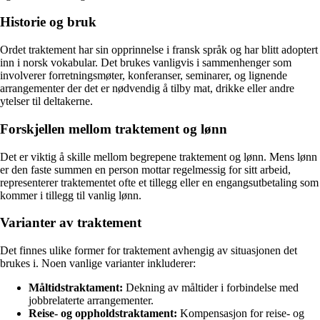
Historie og bruk
Ordet traktement har sin opprinnelse i fransk språk og har blitt adoptert
inn i norsk vokabular. Det brukes vanligvis i sammenhenger som
involverer forretningsmøter, konferanser, seminarer, og lignende
arrangementer der det er nødvendig å tilby mat, drikke eller andre
ytelser til deltakerne.
Forskjellen mellom traktement og lønn
Det er viktig å skille mellom begrepene traktement og lønn. Mens lønn
er den faste summen en person mottar regelmessig for sitt arbeid,
representerer traktementet ofte et tillegg eller en engangsutbetaling som
kommer i tillegg til vanlig lønn.
Varianter av traktement
Det finnes ulike former for traktement avhengig av situasjonen det
brukes i. Noen vanlige varianter inkluderer:
Måltidstraktament:
Dekning av måltider i forbindelse med
jobbrelaterte arrangementer.
Reise- og oppholdstraktament:
Kompensasjon for reise- og