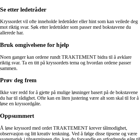
Se etter ledetråder
Kryssordet vil ofte inneholde ledetråder eller hint som kan veilede deg
mot riktig svar. Søk etter ledetråder som passer med bokstavene du
allerede har.
Bruk omgivelsene for hjelp
Noen ganger kan ordene rundt TRAKTEMENT bidra til å avklare
riktig svar. Ta en titt på kryssordets tema og hvordan ordene passer
sammen.
Prøv deg frem
Ikke vær redd for å gjette på mulige løsninger basert på de bokstavene
du har til rådighet. Ofte kan en liten justering være alt som skal til for å
løse en kryssordgåte.
Oppsummert
Å løse kryssord med ordet TRAKTEMENT krever tålmodighet,
observasjon og litt kreativ tenkning. Ved å følge disse tipsene og være
systematisk i tilnærmingen din, kan du forvandle en utfordrende gåte til