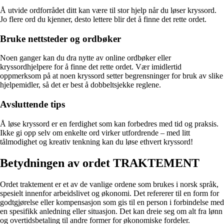
Å utvide ordforrådet ditt kan være til stor hjelp når du løser kryssord.
Jo flere ord du kjenner, desto lettere blir det å finne det rette ordet.
Bruke nettsteder og ordbøker
Noen ganger kan du dra nytte av online ordbøker eller
kryssordhjelpere for å finne det rette ordet. Vær imidlertid
oppmerksom på at noen kryssord setter begrensninger for bruk av slike
hjelpemidler, så det er best å dobbeltsjekke reglene.
Avsluttende tips
Å løse kryssord er en ferdighet som kan forbedres med tid og praksis.
Ikke gi opp selv om enkelte ord virker utfordrende – med litt
tålmodighet og kreativ tenkning kan du løse ethvert kryssord!
Betydningen av ordet TRAKTEMENT
Ordet traktement er et av de vanlige ordene som brukes i norsk språk,
spesielt innenfor arbeidslivet og økonomi. Det refererer til en form for
godtgjørelse eller kompensasjon som gis til en person i forbindelse med
en spesifikk anledning eller situasjon. Det kan dreie seg om alt fra lønn
og overtidsbetaling til andre former for økonomiske fordeler.