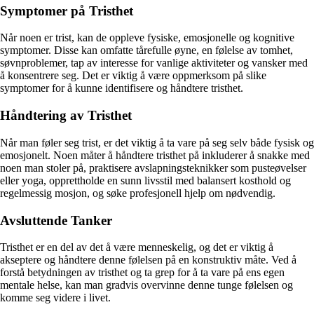
Symptomer på Tristhet
Når noen er trist, kan de oppleve fysiske, emosjonelle og kognitive
symptomer. Disse kan omfatte tårefulle øyne, en følelse av tomhet,
søvnproblemer, tap av interesse for vanlige aktiviteter og vansker med
å konsentrere seg. Det er viktig å være oppmerksom på slike
symptomer for å kunne identifisere og håndtere tristhet.
Håndtering av Tristhet
Når man føler seg trist, er det viktig å ta vare på seg selv både fysisk og
emosjonelt. Noen måter å håndtere tristhet på inkluderer å snakke med
noen man stoler på, praktisere avslapningsteknikker som pusteøvelser
eller yoga, opprettholde en sunn livsstil med balansert kosthold og
regelmessig mosjon, og søke profesjonell hjelp om nødvendig.
Avsluttende Tanker
Tristhet er en del av det å være menneskelig, og det er viktig å
akseptere og håndtere denne følelsen på en konstruktiv måte. Ved å
forstå betydningen av tristhet og ta grep for å ta vare på ens egen
mentale helse, kan man gradvis overvinne denne tunge følelsen og
komme seg videre i livet.