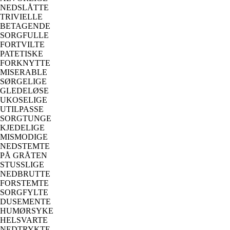
NEDSLÅTTE
TRIVIELLE
BETAGENDE
SORGFULLE
FORTVILTE
PATETISKE
FORKNYTTE
MISERABLE
SØRGELIGE
GLEDELØSE
UKOSELIGE
UTILPASSE
SORGTUNGE
KJEDELIGE
MISMODIGE
NEDSTEMTE
PÅ GRÅTEN
STUSSLIGE
NEDBRUTTE
FORSTEMTE
SORGFYLTE
DUSEMENTE
HUMØRSYKE
HELSVARTE
NEDTRYKTE