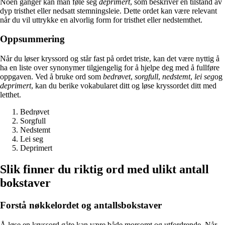
Noen ganger kan man føle seg
deprimert
, som beskriver en tilstand av
dyp tristhet eller nedsatt stemningsleie. Dette ordet kan være relevant
når du vil uttrykke en alvorlig form for tristhet eller nedstemthet.
Oppsummering
Når du løser kryssord og står fast på ordet triste, kan det være nyttig å
ha en liste over synonymer tilgjengelig for å hjelpe deg med å fullføre
oppgaven. Ved å bruke ord som
bedrøvet
,
sorgfull
,
nedstemt
,
lei seg
og
deprimert
, kan du berike vokabularet ditt og løse kryssordet ditt med
letthet.
Bedrøvet
Sorgfull
Nedstemt
Lei seg
Deprimert
Slik finner du riktig ord med ulikt antall
bokstaver
Forstå nøkkelordet og antallsbokstaver
Å løse en kryssord gåte kan være både morsomt og utfordrende. Når