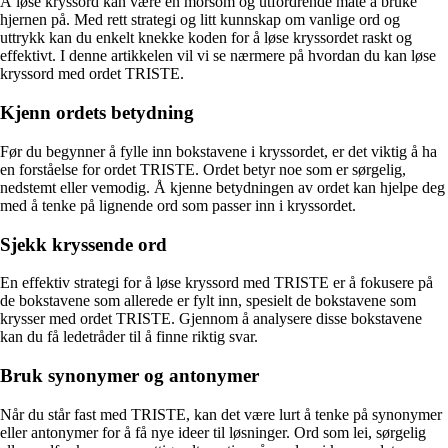
Å løse kryssord kan være en morsom og utfordrende måte å bruke
hjernen på. Med rett strategi og litt kunnskap om vanlige ord og
uttrykk kan du enkelt knekke koden for å løse kryssordet raskt og
effektivt. I denne artikkelen vil vi se nærmere på hvordan du kan løse
kryssord med ordet TRISTE.
Kjenn ordets betydning
Før du begynner å fylle inn bokstavene i kryssordet, er det viktig å ha
en forståelse for ordet TRISTE. Ordet betyr noe som er sørgelig,
nedstemt eller vemodig. Å kjenne betydningen av ordet kan hjelpe deg
med å tenke på lignende ord som passer inn i kryssordet.
Sjekk kryssende ord
En effektiv strategi for å løse kryssord med TRISTE er å fokusere på
de bokstavene som allerede er fylt inn, spesielt de bokstavene som
krysser med ordet TRISTE. Gjennom å analysere disse bokstavene
kan du få ledetråder til å finne riktig svar.
Bruk synonymer og antonymer
Når du står fast med TRISTE, kan det være lurt å tenke på synonymer
eller antonymer for å få nye ideer til løsninger. Ord som lei, sørgelig