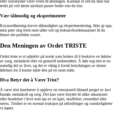
eller synonymer være veien til løsningen. Kanskje et ord du ikke har
tenkt på ved første øyekast passer bedre enn du tror.
Vær tålmodig og eksperimenter
Kryssordløsning krever tålmodighet og eksperimentering. Ikke gi opp,
men prøv deg frem med ulike ord og bokstavkombinasjoner til du
finner det perfekte svaret.
Den Meningen av Ordet TRISTE
Ordet triste er et adjektiv på norsk som brukes til å beskrive en følelse
av sorg, melankoli eller en generell nedstemthet. Å føle seg trist er en
naturlig del av livet, og det er viktig å forstå betydningen av denne
følelsen for å kunne takle den på en sunn måte.
Hva Betyr det å Være Trist?
Å være trist innebærer å oppleve en emosjonell tilstand preget av lavt
humør, melankoli og sorg. Det kan være knyttet til ulike situasjoner
eller hendelser i livet som tap av en kjær, skuffelser, ensomhet eller
stress. Tristhet er en normal reaksjon på utfordringer og vanskeligheter
vi møter.