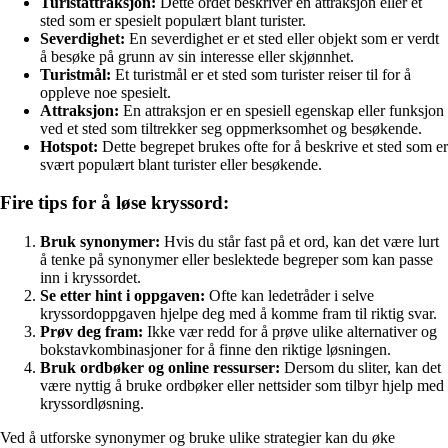
Turistattraksjon:
Dette ordet beskriver en attraksjon eller et
sted som er spesielt populært blant turister.
Severdighet:
En severdighet er et sted eller objekt som er verdt
å besøke på grunn av sin interesse eller skjønnhet.
Turistmål:
Et turistmål er et sted som turister reiser til for å
oppleve noe spesielt.
Attraksjon:
En attraksjon er en spesiell egenskap eller funksjon
ved et sted som tiltrekker seg oppmerksomhet og besøkende.
Hotspot:
Dette begrepet brukes ofte for å beskrive et sted som er
svært populært blant turister eller besøkende.
Fire tips for å løse kryssord:
Bruk synonymer:
Hvis du står fast på et ord, kan det være lurt
å tenke på synonymer eller beslektede begreper som kan passe
inn i kryssordet.
Se etter hint i oppgaven:
Ofte kan ledetråder i selve
kryssordoppgaven hjelpe deg med å komme fram til riktig svar.
Prøv deg fram:
Ikke vær redd for å prøve ulike alternativer og
bokstavkombinasjoner for å finne den riktige løsningen.
Bruk ordbøker og online ressurser:
Dersom du sliter, kan det
være nyttig å bruke ordbøker eller nettsider som tilbyr hjelp med
kryssordløsning.
Ved å utforske synonymer og bruke ulike strategier kan du øke