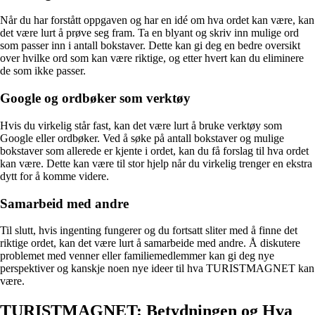
Når du har forstått oppgaven og har en idé om hva ordet kan være, kan
det være lurt å prøve seg fram. Ta en blyant og skriv inn mulige ord
som passer inn i antall bokstaver. Dette kan gi deg en bedre oversikt
over hvilke ord som kan være riktige, og etter hvert kan du eliminere
de som ikke passer.
Google og ordbøker som verktøy
Hvis du virkelig står fast, kan det være lurt å bruke verktøy som
Google eller ordbøker. Ved å søke på antall bokstaver og mulige
bokstaver som allerede er kjente i ordet, kan du få forslag til hva ordet
kan være. Dette kan være til stor hjelp når du virkelig trenger en ekstra
dytt for å komme videre.
Samarbeid med andre
Til slutt, hvis ingenting fungerer og du fortsatt sliter med å finne det
riktige ordet, kan det være lurt å samarbeide med andre. Å diskutere
problemet med venner eller familiemedlemmer kan gi deg nye
perspektiver og kanskje noen nye ideer til hva TURISTMAGNET kan
være.
TURISTMAGNET: Betydningen og Hva