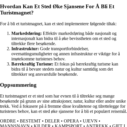
Hvordan Kan Et Sted Øke Sjansene For Å Bli Et
Turistmagnet?
For å bli et turistmagnet, kan et sted implementere følgende tiltak:
Markedsføring:
Effektiv markedsføring både nasjonalt og
internasjonalt kan bidra til å øke bevisstheten om et sted og
tiltrekke flere besøkende.
Infrastruktur:
Gode transportforbindelser,
overnattingsmuligheter og annen infrastruktur er viktige for å
imøtekomme turistenes behov.
Bærekraftig Turisme:
Et fokus på bærekraftig turisme kan
bidra til å bevare stedets natur og kultur samtidig som det
tiltrekker seg ansvarsfulle besøkende.
Oppsummering
Et turistmagnet er et sted som har evnen til å tiltrekke seg mange
besøkende på grunn av sine attraksjoner, natur, kultur eller andre unike
trekk. Ved å fokusere på å fremme disse kvalitetene og tilrettelegge for
turistenes behov, kan et sted øke sjansene for å bli et populært reisemål.
ORDRE
•
BESTEMT
•
DELER
•
OPERA
•
UJEVN
•
MANNSNAVN
•
KILDER
•
KAMPSPORT
•
ANTREKK
•
GIFT I