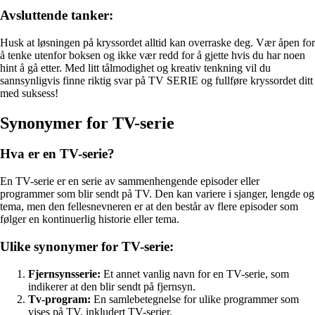
Avsluttende tanker:
Husk at løsningen på kryssordet alltid kan overraske deg. Vær åpen for
å tenke utenfor boksen og ikke vær redd for å gjette hvis du har noen
hint å gå etter. Med litt tålmodighet og kreativ tenkning vil du
sannsynligvis finne riktig svar på TV SERIE og fullføre kryssordet ditt
med suksess!
Synonymer for TV-serie
Hva er en TV-serie?
En TV-serie er en serie av sammenhengende episoder eller
programmer som blir sendt på TV. Den kan variere i sjanger, lengde og
tema, men den fellesnevneren er at den består av flere episoder som
følger en kontinuerlig historie eller tema.
Ulike synonymer for TV-serie:
Fjernsynsserie:
Et annet vanlig navn for en TV-serie, som
indikerer at den blir sendt på fjernsyn.
Tv-program:
En samlebetegnelse for ulike programmer som
vises på TV, inkludert TV-serier.