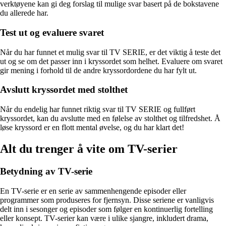
verktøyene kan gi deg forslag til mulige svar basert på de bokstavene
du allerede har.
Test ut og evaluere svaret
Når du har funnet et mulig svar til TV SERIE, er det viktig å teste det
ut og se om det passer inn i kryssordet som helhet. Evaluere om svaret
gir mening i forhold til de andre kryssordordene du har fylt ut.
Avslutt kryssordet med stolthet
Når du endelig har funnet riktig svar til TV SERIE og fullført
kryssordet, kan du avslutte med en følelse av stolthet og tilfredshet. Å
løse kryssord er en flott mental øvelse, og du har klart det!
Alt du trenger å vite om TV-serier
Betydning av TV-serie
En TV-serie er en serie av sammenhengende episoder eller
programmer som produseres for fjernsyn. Disse seriene er vanligvis
delt inn i sesonger og episoder som følger en kontinuerlig fortelling
eller konsept. TV-serier kan være i ulike sjangre, inkludert drama,