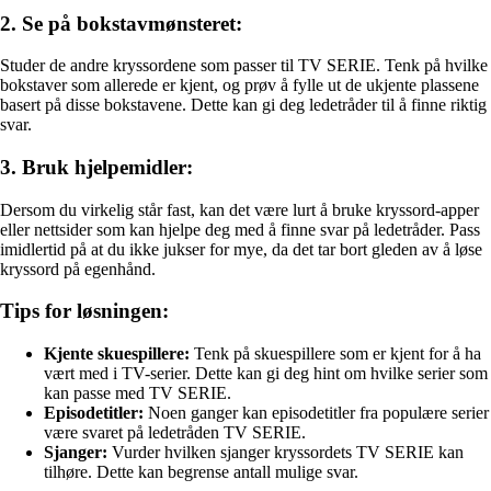
2. Se på bokstavmønsteret:
Studer de andre kryssordene som passer til TV SERIE. Tenk på hvilke
bokstaver som allerede er kjent, og prøv å fylle ut de ukjente plassene
basert på disse bokstavene. Dette kan gi deg ledetråder til å finne riktig
svar.
3. Bruk hjelpemidler:
Dersom du virkelig står fast, kan det være lurt å bruke kryssord-apper
eller nettsider som kan hjelpe deg med å finne svar på ledetråder. Pass
imidlertid på at du ikke jukser for mye, da det tar bort gleden av å løse
kryssord på egenhånd.
Tips for løsningen:
Kjente skuespillere:
Tenk på skuespillere som er kjent for å ha
vært med i TV-serier. Dette kan gi deg hint om hvilke serier som
kan passe med TV SERIE.
Episodetitler:
Noen ganger kan episodetitler fra populære serier
være svaret på ledetråden TV SERIE.
Sjanger:
Vurder hvilken sjanger kryssordets TV SERIE kan
tilhøre. Dette kan begrense antall mulige svar.