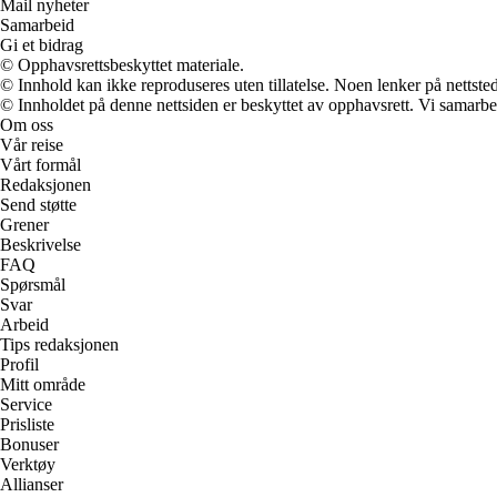
Mail nyheter
Samarbeid
Gi et bidrag
© Opphavsrettsbeskyttet materiale.
© Innhold kan ikke reproduseres uten tillatelse. Noen lenker på nettsted
© Innholdet på denne nettsiden er beskyttet av opphavsrett. Vi samarbe
Om oss
Vår reise
Vårt formål
Redaksjonen
Send støtte
Grener
Beskrivelse
FAQ
Spørsmål
Svar
Arbeid
Tips redaksjonen
Profil
Mitt område
Service
Prisliste
Bonuser
Verktøy
Allianser