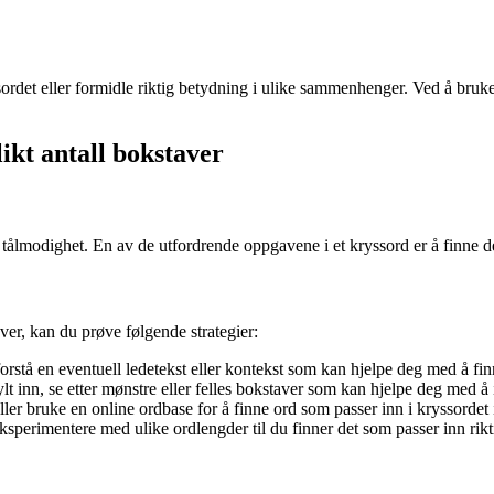
t eller formidle riktig betydning i ulike sammenhenger. Ved å bruke a
likt antall bokstaver
ålmodighet. En av de utfordrende oppgavene i et kryssord er å finne det 
er, kan du prøve følgende strategier:
orstå en eventuell ledetekst eller kontekst som kan hjelpe deg med å finn
t inn, se etter mønstre eller felles bokstaver som kan hjelpe deg med å 
ller bruke en online ordbase for å finne ord som passer inn i kryssordet 
ksperimentere med ulike ordlengder til du finner det som passer inn rikt