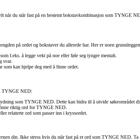
t når du står fast på en bestemt bokstavkombinasjon som TYNGE NED. I 
engden på ordet og bokstaver du allerede har. Her er noen grunnleggen
f.eks. å legge vekt på noe eller føle seg tyngre mentalt.
g svar.
r som kan hjelpe deg med å finne ordet.
t med TYNGE NED:
etydning som TYNGE NED. Dette kan bidra til å utvide søkeområdet dit
 finne riktig ord for TYNGE NED.
ler relaterte ord som passer inn i kryssordet.
jernen din. Ikke stress hvis du står fast på et ord som TYNGE NED. Ta de