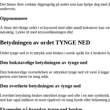
Det finnes flere verktøy tilgjengelig på nettet som kan hjelpe deg med å
underveis.
Oppsummere
Å finne det riktige ordet i et kryssord med ulikt antall bokstaver kan 
nøyaktig. Lykke til med kryssordløsningen din!
Betydningen av ordet TYNGE NED
Ordet tynge ned er et uttrykk som brukes i norsk språk for å beskrive ha
Den bokstavelige betydningen av tynge ned
Den bokstavelige oversettelsen av uttrykket tynge ned vil være å legge 
person som bærer en tung sekk.
Den overførte betydningen av tynge ned
I overført betydning brukes uttrykket tynge ned ofte i en mer symbolsk el
ned kan også indikere at noen opplever en tung byrde eller belastning p
Eksempler på hvordan tynge ned brukes