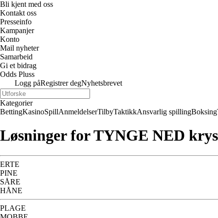
Bli kjent med oss
Kontakt oss
Presseinfo
Kampanjer
Konto
Mail nyheter
Samarbeid
Gi et bidrag
Odds Pluss
Logg på
Registrer deg
Nyhetsbrevet
Kategorier
Betting
Kasino
Spill
Anmeldelser
Tilby
Taktikk
Ansvarlig spilling
Boksing
Løsninger for TYNGE NED krys
ERTE
PINE
SÅRE
HÅNE
PLAGE
MOBBE