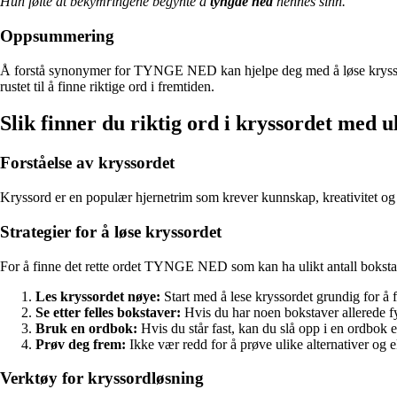
Hun følte at bekymringene begynte å
tyngde ned
hennes sinn.
Oppsummering
Å forstå synonymer for TYNGE NED kan hjelpe deg med å løse kryssorde
rustet til å finne riktige ord i fremtiden.
Slik finner du riktig ord i kryssordet med u
Forståelse av kryssordet
Kryssord er en populær hjernetrim som krever kunnskap, kreativitet og t
Strategier for å løse kryssordet
For å finne det rette ordet TYNGE NED som kan ha ulikt antall bokstav
Les kryssordet nøye:
Start med å lese kryssordet grundig for å f
Se etter felles bokstaver:
Hvis du har noen bokstaver allerede fyl
Bruk en ordbok:
Hvis du står fast, kan du slå opp i en ordbok e
Prøv deg frem:
Ikke vær redd for å prøve ulike alternativer og e
Verktøy for kryssordløsning