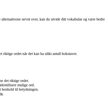
lternativene nevnt over, kan du utvide ditt vokabular og være bedre
riktige ordet når det kan ha ulikt antall bokstaver.
e det riktige ordet.
identifisere mulige ord.
i henhold til betydningen.
ig.