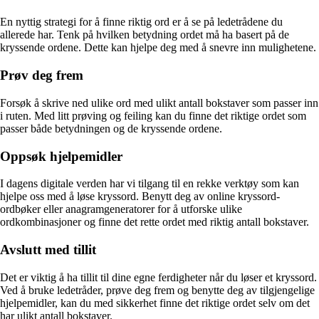
En nyttig strategi for å finne riktig ord er å se på ledetrådene du
allerede har. Tenk på hvilken betydning ordet må ha basert på de
kryssende ordene. Dette kan hjelpe deg med å snevre inn mulighetene.
Prøv deg frem
Forsøk å skrive ned ulike ord med ulikt antall bokstaver som passer inn
i ruten. Med litt prøving og feiling kan du finne det riktige ordet som
passer både betydningen og de kryssende ordene.
Oppsøk hjelpemidler
I dagens digitale verden har vi tilgang til en rekke verktøy som kan
hjelpe oss med å løse kryssord. Benytt deg av online kryssord-
ordbøker eller anagramgeneratorer for å utforske ulike
ordkombinasjoner og finne det rette ordet med riktig antall bokstaver.
Avslutt med tillit
Det er viktig å ha tillit til dine egne ferdigheter når du løser et kryssord.
Ved å bruke ledetråder, prøve deg frem og benytte deg av tilgjengelige
hjelpemidler, kan du med sikkerhet finne det riktige ordet selv om det
har ulikt antall bokstaver.