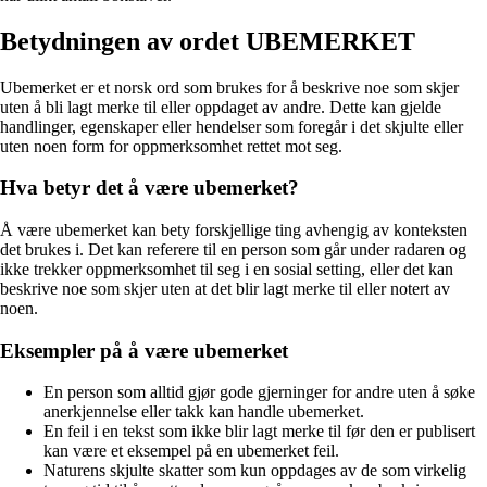
Betydningen av ordet UBEMERKET
Ubemerket er et norsk ord som brukes for å beskrive noe som skjer
uten å bli lagt merke til eller oppdaget av andre. Dette kan gjelde
handlinger, egenskaper eller hendelser som foregår i det skjulte eller
uten noen form for oppmerksomhet rettet mot seg.
Hva betyr det å være ubemerket?
Å være ubemerket kan bety forskjellige ting avhengig av konteksten
det brukes i. Det kan referere til en person som går under radaren og
ikke trekker oppmerksomhet til seg i en sosial setting, eller det kan
beskrive noe som skjer uten at det blir lagt merke til eller notert av
noen.
Eksempler på å være ubemerket
En person som alltid gjør gode gjerninger for andre uten å søke
anerkjennelse eller takk kan handle ubemerket.
En feil i en tekst som ikke blir lagt merke til før den er publisert
kan være et eksempel på en ubemerket feil.
Naturens skjulte skatter som kun oppdages av de som virkelig