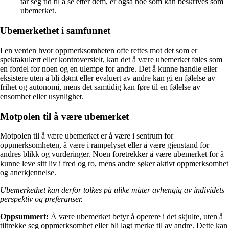
tar seg tid til å se etter dem, er også noe som kan beskrives som
ubemerket.
Ubemerkethet i samfunnet
I en verden hvor oppmerksomheten ofte rettes mot det som er
spektakulært eller kontroversielt, kan det å være ubemerket føles som
en fordel for noen og en ulempe for andre. Det å kunne handle eller
eksistere uten å bli dømt eller evaluert av andre kan gi en følelse av
frihet og autonomi, mens det samtidig kan føre til en følelse av
ensomhet eller usynlighet.
Motpolen til å være ubemerket
Motpolen til å være ubemerket er å være i sentrum for
oppmerksomheten, å være i rampelyset eller å være gjenstand for
andres blikk og vurderinger. Noen foretrekker å være ubemerket for å
kunne leve sitt liv i fred og ro, mens andre søker aktivt oppmerksomhet
og anerkjennelse.
Ubemerkethet kan derfor tolkes på ulike måter avhengig av individets
perspektiv og preferanser.
Oppsummert:
Å være ubemerket betyr å operere i det skjulte, uten å
tiltrekke seg oppmerksomhet eller bli lagt merke til av andre. Dette kan