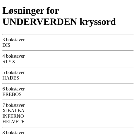
Løsninger for
UNDERVERDEN kryssord
3 bokstaver
DIS
4 bokstaver
STYX
5 bokstaver
HADES
6 bokstaver
EREBOS
7 bokstaver
XIBALBA
INFERNO
HELVETE
8 bokstaver