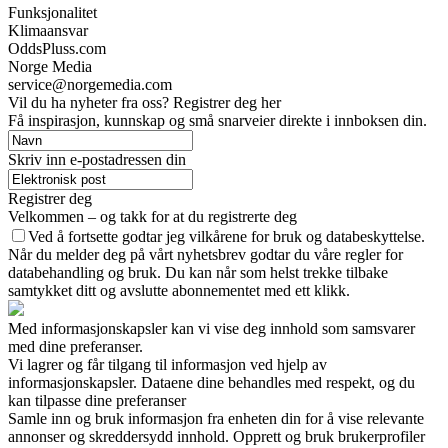
Funksjonalitet
Klimaansvar
OddsPluss.com
Norge Media
service@norgemedia.com
Vil du ha nyheter fra oss? Registrer deg her
Få inspirasjon, kunnskap og små snarveier direkte i innboksen din.
Skriv inn e-postadressen din
Registrer deg
Velkommen – og takk for at du registrerte deg
Ved å fortsette godtar jeg vilkårene for bruk og databeskyttelse.
Når du melder deg på vårt nyhetsbrev godtar du våre regler for
databehandling og bruk. Du kan når som helst trekke tilbake
samtykket ditt og avslutte abonnementet med ett klikk.
Med informasjonskapsler kan vi vise deg innhold som samsvarer
med dine preferanser.
Vi lagrer og får tilgang til informasjon ved hjelp av
informasjonskapsler. Dataene dine behandles med respekt, og du
kan tilpasse dine preferanser
Samle inn og bruk informasjon fra enheten din for å vise relevante
annonser og skreddersydd innhold. Opprett og bruk brukerprofiler