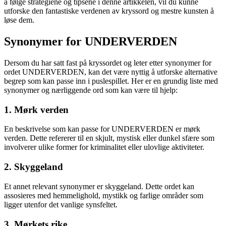
å følge strategiene og tipsene i denne artikkelen, vil du kunne
utforske den fantastiske verdenen av kryssord og mestre kunsten å
løse dem.
Synonymer for UNDERVERDEN
Dersom du har satt fast på kryssordet og leter etter synonymer for
ordet UNDERVERDEN, kan det være nyttig å utforske alternative
begrep som kan passe inn i puslespillet. Her er en grundig liste med
synonymer og nærliggende ord som kan være til hjelp:
1. Mørk verden
En beskrivelse som kan passe for UNDERVERDEN er mørk
verden. Dette refererer til en skjult, mystisk eller dunkel sfære som
involverer ulike former for kriminalitet eller ulovlige aktiviteter.
2. Skyggeland
Et annet relevant synonymer er skyggeland. Dette ordet kan
assosieres med hemmelighold, mystikk og farlige områder som
ligger utenfor det vanlige synsfeltet.
3. Mørkets rike