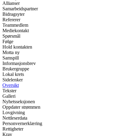
Allianser
Samarbeidspartner
Bidragsyter
Refererer
Teammedlem
Mediekontakt
Spørsmål
Følge
Hold kontakten
Motta ny
Samspill
Informasjonsbrev
Brukergruppe
Lokal krets
Sidelenker
Oversikt
Tekster
Galleri
Nyhetsseksjonen
Oppdater strømmen
Lovgivning
Nettleserdata
Personvernerklæring
Rettigheter
Krav