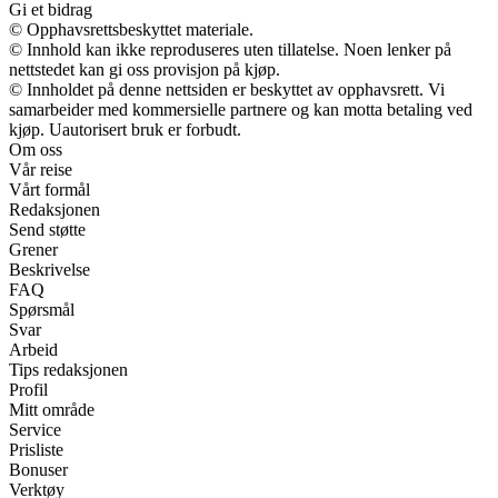
Gi et bidrag
© Opphavsrettsbeskyttet materiale.
© Innhold kan ikke reproduseres uten tillatelse. Noen lenker på
nettstedet kan gi oss provisjon på kjøp.
© Innholdet på denne nettsiden er beskyttet av opphavsrett. Vi
samarbeider med kommersielle partnere og kan motta betaling ved
kjøp. Uautorisert bruk er forbudt.
Om oss
Vår reise
Vårt formål
Redaksjonen
Send støtte
Grener
Beskrivelse
FAQ
Spørsmål
Svar
Arbeid
Tips redaksjonen
Profil
Mitt område
Service
Prisliste
Bonuser
Verktøy