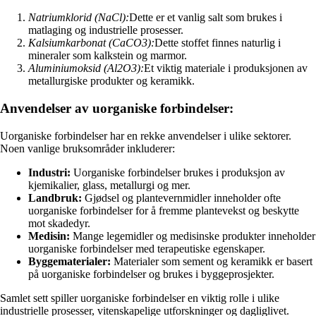
Natriumklorid (NaCl):
Dette er et vanlig salt som brukes i
matlaging og industrielle prosesser.
Kalsiumkarbonat (CaCO3):
Dette stoffet finnes naturlig i
mineraler som kalkstein og marmor.
Aluminiumoksid (Al2O3):
Et viktig materiale i produksjonen av
metallurgiske produkter og keramikk.
Anvendelser av uorganiske forbindelser:
Uorganiske forbindelser har en rekke anvendelser i ulike sektorer.
Noen vanlige bruksområder inkluderer:
Industri:
Uorganiske forbindelser brukes i produksjon av
kjemikalier, glass, metallurgi og mer.
Landbruk:
Gjødsel og plantevernmidler inneholder ofte
uorganiske forbindelser for å fremme plantevekst og beskytte
mot skadedyr.
Medisin:
Mange legemidler og medisinske produkter inneholder
uorganiske forbindelser med terapeutiske egenskaper.
Byggematerialer:
Materialer som sement og keramikk er basert
på uorganiske forbindelser og brukes i byggeprosjekter.
Samlet sett spiller uorganiske forbindelser en viktig rolle i ulike
industrielle prosesser, vitenskapelige utforskninger og dagliglivet.