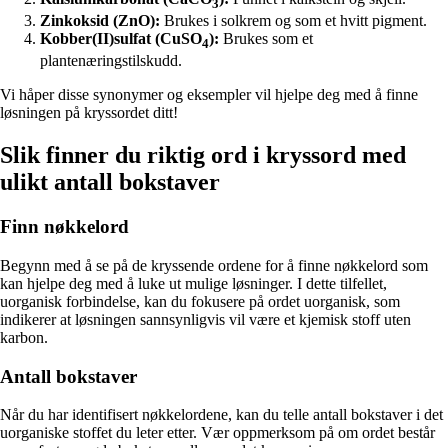
3
Zinkoksid (ZnO):
Brukes i solkrem og som et hvitt pigment.
Kobber(II)sulfat (CuSO
):
Brukes som et
4
plantenæringstilskudd.
Vi håper disse synonymer og eksempler vil hjelpe deg med å finne
løsningen på kryssordet ditt!
Slik finner du riktig ord i kryssord med
ulikt antall bokstaver
Finn nøkkelord
Begynn med å se på de kryssende ordene for å finne nøkkelord som
kan hjelpe deg med å luke ut mulige løsninger. I dette tilfellet,
uorganisk forbindelse, kan du fokusere på ordet uorganisk, som
indikerer at løsningen sannsynligvis vil være et kjemisk stoff uten
karbon.
Antall bokstaver
Når du har identifisert nøkkelordene, kan du telle antall bokstaver i det
uorganiske stoffet du leter etter. Vær oppmerksom på om ordet består