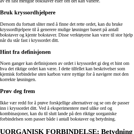
av en fast mengde bokstaver eller om det kan variere.
Bruk kryssordhjelpere
Dersom du fortsatt sliter med å finne det rette ordet, kan du bruke
kryssordhjelpere til å generere mulige løsninger basert på antall
bokstaver og kjente bokstaver. Disse verktøyene kan være til stor hjelp
når du står fast i kryssordet ditt.
Hint fra definisjonen
Noen ganger kan definisjonen av ordet i kryssordet gi deg et hint om
hva det riktige ordet kan være. I dette tilfellet kan beskrivelser som
kjemisk forbindelse uten karbon være nyttige for å navigere mot den
korrekte løsningen.
Prøv deg frem
Ikke vær redd for å prøve forskjellige alternativer og se om de passer
inn i kryssordet ditt. Ved å eksperimentere med ulike ord og
kombinasjoner, kan du til slutt lande på den riktige uorganiske
forbindelsen som passer både i antall bokstaver og betydning.
UORGANISK FORBINDELSE: Betydning