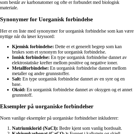
som består av karbonatomer og ofte er forbundet med biologisk
materiale.
Synonymer for Uorganisk forbindelse
Her er en liste med synonymer for uorganisk forbindelse som kan være
nyttige når du løser kryssord:
Kjemisk forbindelse:
Dette er et generelt begrep som kan
brukes som et synonym for uorganisk forbindelse.
Ionisk forbindelse:
En type uorganisk forbindelse dannet av
elektrostatiske krefter mellom positive og negative ioner.
Metallforbindelse:
En uorganisk forbindelse dannet mellom
metaller og andre grunnstoffer.
Salt:
En type uorganisk forbindelse dannet av en syre og en
base.
Oksid:
En uorganisk forbindelse dannet av oksygen og et annet
grunnstoff.
Eksempler på uorganiske forbindelser
Noen vanlige eksempler på uorganiske forbindelser inkluderer:
Natriumklorid (NaCl):
Bedre kjent som vanlig bordssalt.
Kalsiumkarbonat (CaCO
):
Funnet i kalkstein og skjell.