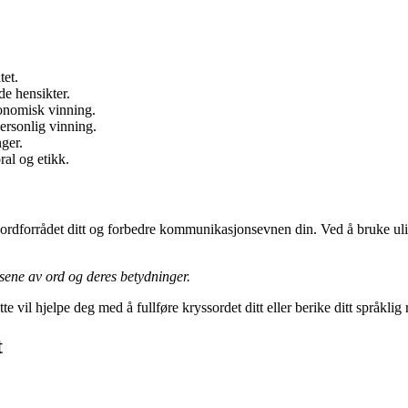
tet.
de hensikter.
konomisk vinning.
ersonlig vinning.
nger.
al og etikk.
e ordforrådet ditt og forbedre kommunikasjonsevnen din. Ved å bruke ul
nsene av ord og deres betydninger.
 vil hjelpe deg med å fullføre kryssordet ditt eller berike ditt språklig 
t