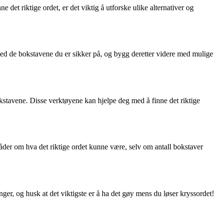
et riktige ordet, er det viktig å utforske ulike alternativer og
ed de bokstavene du er sikker på, og bygg deretter videre med mulige
bokstavene. Disse verktøyene kan hjelpe deg med å finne det riktige
åder om hva det riktige ordet kunne være, selv om antall bokstaver
inger, og husk at det viktigste er å ha det gøy mens du løser kryssordet!