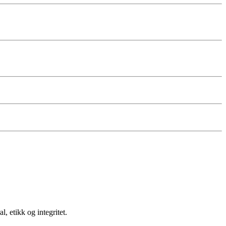
l, etikk og integritet.