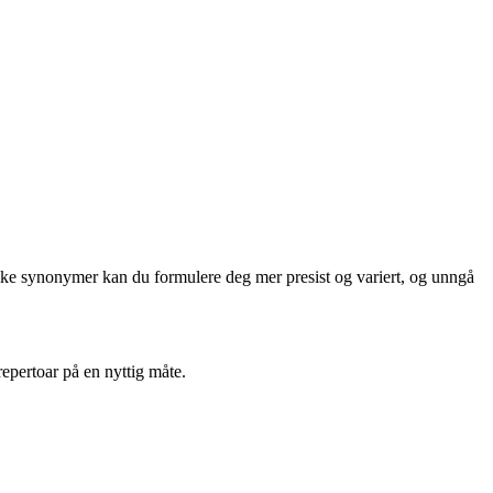
ike synonymer kan du formulere deg mer presist og variert, og unngå
repertoar på en nyttig måte.