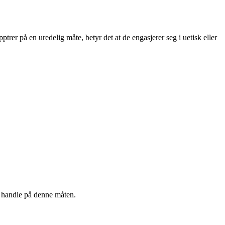
trer på en uredelig måte, betyr det at de engasjerer seg i uetisk eller
å handle på denne måten.