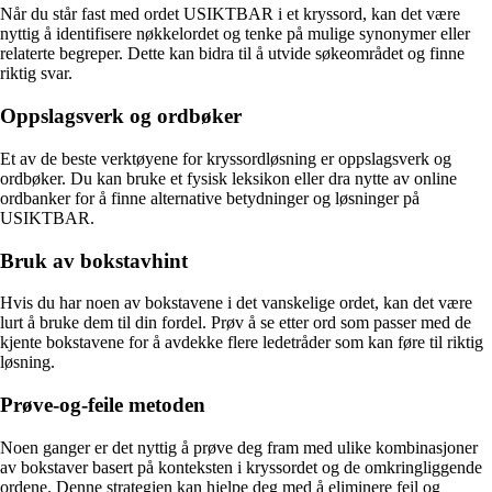
Når du står fast med ordet USIKTBAR i et kryssord, kan det være
nyttig å identifisere nøkkelordet og tenke på mulige synonymer eller
relaterte begreper. Dette kan bidra til å utvide søkeområdet og finne
riktig svar.
Oppslagsverk og ordbøker
Et av de beste verktøyene for kryssordløsning er oppslagsverk og
ordbøker. Du kan bruke et fysisk leksikon eller dra nytte av online
ordbanker for å finne alternative betydninger og løsninger på
USIKTBAR.
Bruk av bokstavhint
Hvis du har noen av bokstavene i det vanskelige ordet, kan det være
lurt å bruke dem til din fordel. Prøv å se etter ord som passer med de
kjente bokstavene for å avdekke flere ledetråder som kan føre til riktig
løsning.
Prøve-og-feile metoden
Noen ganger er det nyttig å prøve deg fram med ulike kombinasjoner
av bokstaver basert på konteksten i kryssordet og de omkringliggende
ordene. Denne strategien kan hjelpe deg med å eliminere feil og