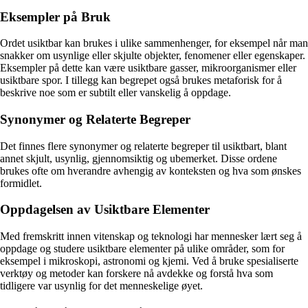
Eksempler på Bruk
Ordet usiktbar kan brukes i ulike sammenhenger, for eksempel når man
snakker om usynlige eller skjulte objekter, fenomener eller egenskaper.
Eksempler på dette kan være usiktbare gasser, mikroorganismer eller
usiktbare spor. I tillegg kan begrepet også brukes metaforisk for å
beskrive noe som er subtilt eller vanskelig å oppdage.
Synonymer og Relaterte Begreper
Det finnes flere synonymer og relaterte begreper til usiktbart, blant
annet skjult, usynlig, gjennomsiktig og ubemerket. Disse ordene
brukes ofte om hverandre avhengig av konteksten og hva som ønskes
formidlet.
Oppdagelsen av Usiktbare Elementer
Med fremskritt innen vitenskap og teknologi har mennesker lært seg å
oppdage og studere usiktbare elementer på ulike områder, som for
eksempel i mikroskopi, astronomi og kjemi. Ved å bruke spesialiserte
verktøy og metoder kan forskere nå avdekke og forstå hva som
tidligere var usynlig for det menneskelige øyet.