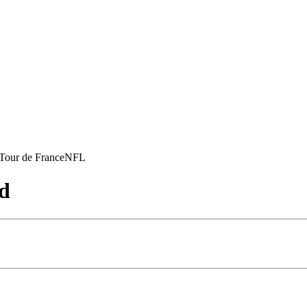
Tour de France
NFL
d