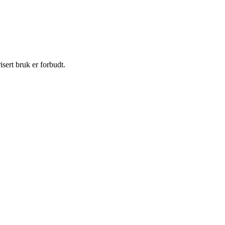
sert bruk er forbudt.