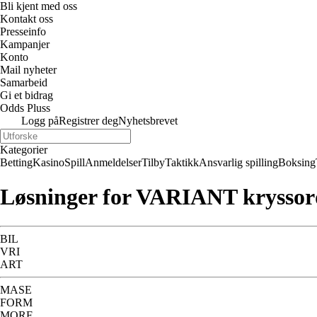
Bli kjent med oss
Kontakt oss
Presseinfo
Kampanjer
Konto
Mail nyheter
Samarbeid
Gi et bidrag
Odds Pluss
Logg på
Registrer deg
Nyhetsbrevet
Kategorier
Betting
Kasino
Spill
Anmeldelser
Tilby
Taktikk
Ansvarlig spilling
Boksing
Løsninger for VARIANT kryssor
BIL
VRI
ART
MASE
FORM
MORF