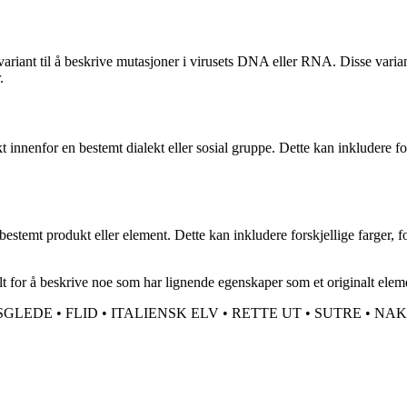
ariant til å beskrive mutasjoner i virusets DNA eller RNA. Disse variant
.
rukt innenfor en bestemt dialekt eller sosial gruppe. Dette kan inkludere 
et bestemt produkt eller element. Dette kan inkludere forskjellige farger,
felt for å beskrive noe som har lignende egenskaper som et originalt elem
SGLEDE
•
FLID
•
ITALIENSK ELV
•
RETTE UT
•
SUTRE
•
NAK