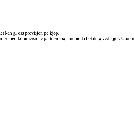
et kan gi oss provisjon på kjøp.
ider med kommersielle partnere og kan motta betaling ved kjøp. Uautori