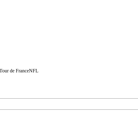
Tour de France
NFL