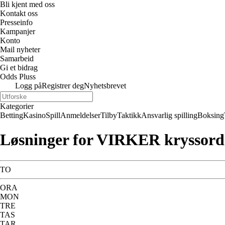
Bli kjent med oss
Kontakt oss
Presseinfo
Kampanjer
Konto
Mail nyheter
Samarbeid
Gi et bidrag
Odds Pluss
Logg på
Registrer deg
Nyhetsbrevet
Kategorier
Betting
Kasino
Spill
Anmeldelser
Tilby
Taktikk
Ansvarlig spilling
Boksing
Løsninger for VIRKER kryssord
TO
ORA
MON
TRE
TAS
TAR