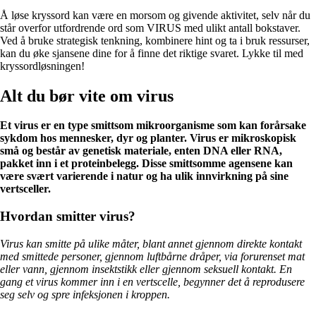
Å løse kryssord kan være en morsom og givende aktivitet, selv når du
står overfor utfordrende ord som VIRUS med ulikt antall bokstaver.
Ved å bruke strategisk tenkning, kombinere hint og ta i bruk ressurser,
kan du øke sjansene dine for å finne det riktige svaret. Lykke til med
kryssordløsningen!
Alt du bør vite om virus
Et virus er en type smittsom mikroorganisme som kan forårsake
sykdom hos mennesker, dyr og planter. Virus er mikroskopisk
små og består av genetisk materiale, enten DNA eller RNA,
pakket inn i et proteinbelegg. Disse smittsomme agensene kan
være svært varierende i natur og ha ulik innvirkning på sine
vertsceller.
Hvordan smitter virus?
Virus kan smitte på ulike måter, blant annet gjennom direkte kontakt
med smittede personer, gjennom luftbårne dråper, via forurenset mat
eller vann, gjennom insektstikk eller gjennom seksuell kontakt. En
gang et virus kommer inn i en vertscelle, begynner det å reprodusere
seg selv og spre infeksjonen i kroppen.