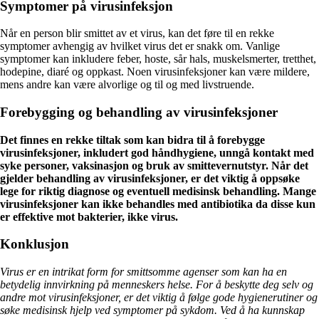
Symptomer på virusinfeksjon
Når en person blir smittet av et virus, kan det føre til en rekke
symptomer avhengig av hvilket virus det er snakk om. Vanlige
symptomer kan inkludere feber, hoste, sår hals, muskelsmerter, tretthet,
hodepine, diaré og oppkast. Noen virusinfeksjoner kan være mildere,
mens andre kan være alvorlige og til og med livstruende.
Forebygging og behandling av virusinfeksjoner
Det finnes en rekke tiltak som kan bidra til å forebygge
virusinfeksjoner, inkludert god håndhygiene, unngå kontakt med
syke personer, vaksinasjon og bruk av smittevernutstyr. Når det
gjelder behandling av virusinfeksjoner, er det viktig å oppsøke
lege for riktig diagnose og eventuell medisinsk behandling. Mange
virusinfeksjoner kan ikke behandles med antibiotika da disse kun
er effektive mot bakterier, ikke virus.
Konklusjon
Virus er en intrikat form for smittsomme agenser som kan ha en
betydelig innvirkning på menneskers helse. For å beskytte deg selv og
andre mot virusinfeksjoner, er det viktig å følge gode hygienerutiner og
søke medisinsk hjelp ved symptomer på sykdom. Ved å ha kunnskap