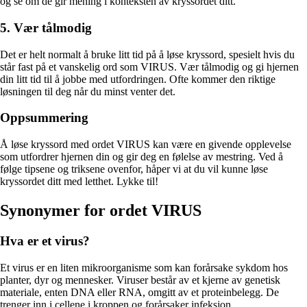
og se om de gir mening i konteksten av kryssordet ditt.
5. Vær tålmodig
Det er helt normalt å bruke litt tid på å løse kryssord, spesielt hvis du
står fast på et vanskelig ord som VIRUS. Vær tålmodig og gi hjernen
din litt tid til å jobbe med utfordringen. Ofte kommer den riktige
løsningen til deg når du minst venter det.
Oppsummering
Å løse kryssord med ordet VIRUS kan være en givende opplevelse
som utfordrer hjernen din og gir deg en følelse av mestring. Ved å
følge tipsene og triksene ovenfor, håper vi at du vil kunne løse
kryssordet ditt med letthet. Lykke til!
Synonymer for ordet VIRUS
Hva er et virus?
Et virus er en liten mikroorganisme som kan forårsake sykdom hos
planter, dyr og mennesker. Viruser består av et kjerne av genetisk
materiale, enten DNA eller RNA, omgitt av et proteinbelegg. De
trenger inn i cellene i kroppen og forårsaker infeksjon.