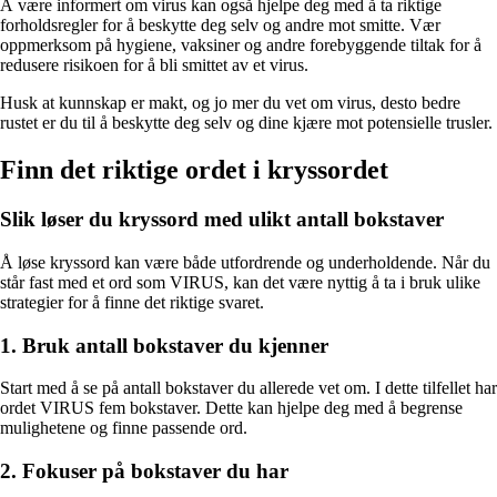
Å være informert om virus kan også hjelpe deg med å ta riktige
forholdsregler for å beskytte deg selv og andre mot smitte. Vær
oppmerksom på hygiene, vaksiner og andre forebyggende tiltak for å
redusere risikoen for å bli smittet av et virus.
Husk at kunnskap er makt, og jo mer du vet om virus, desto bedre
rustet er du til å beskytte deg selv og dine kjære mot potensielle trusler.
Finn det riktige ordet i kryssordet
Slik løser du kryssord med ulikt antall bokstaver
Å løse kryssord kan være både utfordrende og underholdende. Når du
står fast med et ord som VIRUS, kan det være nyttig å ta i bruk ulike
strategier for å finne det riktige svaret.
1. Bruk antall bokstaver du kjenner
Start med å se på antall bokstaver du allerede vet om. I dette tilfellet har
ordet VIRUS fem bokstaver. Dette kan hjelpe deg med å begrense
mulighetene og finne passende ord.
2. Fokuser på bokstaver du har