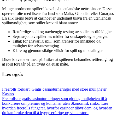
Mange nordmenn spiller likevel på utenlandske nettcasinoer. Disse
opererer ofte med lisens fra land som Malta, Gibraltar eller Curaçao.
En slik lisens betyr at casinoet er underlagt tilsyn fra en utenlandsk
spillmyndighet, som stiller krav til blant annet:
Rettferdige spill og uavhengig testing av spillenes tilfeldighet.
Separasjon av spillernes midler fra selskapets egne penger.
Tiltak for ansvarlig spill, som grenser for innskudd og
mulighet for selvutestenging.
Klare og gjennomsiktige vilkår for spill og utbetalinger.
Disse kravene er med på å sikre at spilleren behandles rettferdig, og
at spill foregår på en trygg og etisk måte.
Læs også:
Freerolls forklart: Gratis casinoturneringer med store muligheter
Kasino
Freerolls er gratis casinoturneringer som gir deg muligheten til å
konkurrere om premier og kontanter uten økonomisk risiko. Lær
hvordan freerolls fungerer, hvorfor casinoer tilbyr dem, og hvordan
du kan bruke dem til å bygge erfaring og vinne stort.