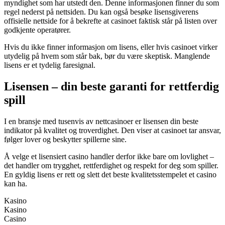
myndighet som har utstedt den. Denne informasjonen finner du som
regel nederst på nettsiden. Du kan også besøke lisensgiverens
offisielle nettside for å bekrefte at casinoet faktisk står på listen over
godkjente operatører.
Hvis du ikke finner informasjon om lisens, eller hvis casinoet virker
utydelig på hvem som står bak, bør du være skeptisk. Manglende
lisens er et tydelig faresignal.
Lisensen – din beste garanti for rettferdig
spill
I en bransje med tusenvis av nettcasinoer er lisensen din beste
indikator på kvalitet og troverdighet. Den viser at casinoet tar ansvar,
følger lover og beskytter spillerne sine.
Å velge et lisensiert casino handler derfor ikke bare om lovlighet –
det handler om trygghet, rettferdighet og respekt for deg som spiller.
En gyldig lisens er rett og slett det beste kvalitetsstempelet et casino
kan ha.
Kasino
Kasino
Casino