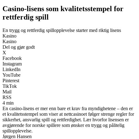
Casino-lisens som kvalitetsstempel for
rettferdig spill
En trygg og rettferdig spillopplevelse starter med riktig lisens
Kasino
Kasino
Del og gjør godt
X
Facebook
Instagram
LinkedIn
YouTube
Pinterest
TikTok
Mail
RSS
4 min
En casino-lisens er mer enn bare et krav fra myndighetene – den er
et kvalitetsstempel som viser at nettcasinoet følger strenge regler for
sikkerhet, ansvarlig spill og rettferdighet. Lær hvorfor lisensen er
avgjørende for norske spillere som ønsker en trygg og pålitelig
spillopplevelse.
Jørgen Hansen