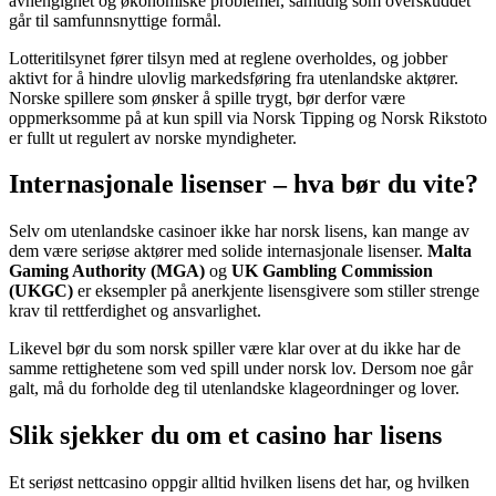
avhengighet og økonomiske problemer, samtidig som overskuddet
går til samfunnsnyttige formål.
Lotteritilsynet fører tilsyn med at reglene overholdes, og jobber
aktivt for å hindre ulovlig markedsføring fra utenlandske aktører.
Norske spillere som ønsker å spille trygt, bør derfor være
oppmerksomme på at kun spill via Norsk Tipping og Norsk Rikstoto
er fullt ut regulert av norske myndigheter.
Internasjonale lisenser – hva bør du vite?
Selv om utenlandske casinoer ikke har norsk lisens, kan mange av
dem være seriøse aktører med solide internasjonale lisenser.
Malta
Gaming Authority (MGA)
og
UK Gambling Commission
(UKGC)
er eksempler på anerkjente lisensgivere som stiller strenge
krav til rettferdighet og ansvarlighet.
Likevel bør du som norsk spiller være klar over at du ikke har de
samme rettighetene som ved spill under norsk lov. Dersom noe går
galt, må du forholde deg til utenlandske klageordninger og lover.
Slik sjekker du om et casino har lisens
Et seriøst nettcasino oppgir alltid hvilken lisens det har, og hvilken