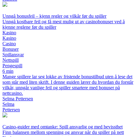
Unngå bonusfeil – kjenn regler og vilkår før du spiller
Unngå kostbare feil og få mest mulig ut av casinobonuser ved å
kjenne reglene før du spiller
Kasino
Kasino
Casino
Bonuser
Spillansvar
Nettspill
Pengespill
6 min
Mange spillere lar seg lokke av fristende bonustilbud uten å lese det
som står med liten skrift. I denne guiden lærer du hvordan du forstår
vilkår, unngår vanlige feil og spiller smartere med bonuser på
nettcasino.
Selma Pettersen
Selma
Pettersen
Casino-guider med omtanke: Spill ansvarlig og med bevissthet
Finn balansen mellom spenning og ansvar når du spiller på nett