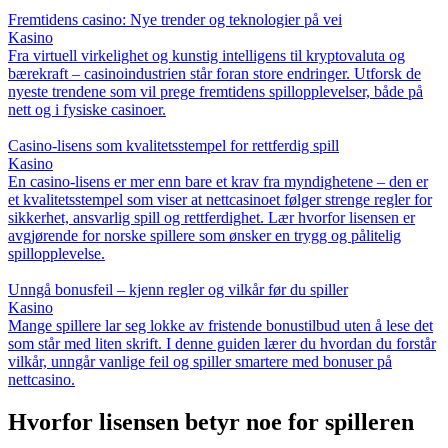
Fremtidens casino: Nye trender og teknologier på vei
Kasino
Fra virtuell virkelighet og kunstig intelligens til kryptovaluta og
bærekraft – casinoindustrien står foran store endringer. Utforsk de
nyeste trendene som vil prege fremtidens spillopplevelser, både på
nett og i fysiske casinoer.
Casino-lisens som kvalitetsstempel for rettferdig spill
Kasino
En casino-lisens er mer enn bare et krav fra myndighetene – den er
et kvalitetsstempel som viser at nettcasinoet følger strenge regler for
sikkerhet, ansvarlig spill og rettferdighet. Lær hvorfor lisensen er
avgjørende for norske spillere som ønsker en trygg og pålitelig
spillopplevelse.
Unngå bonusfeil – kjenn regler og vilkår før du spiller
Kasino
Mange spillere lar seg lokke av fristende bonustilbud uten å lese det
som står med liten skrift. I denne guiden lærer du hvordan du forstår
vilkår, unngår vanlige feil og spiller smartere med bonuser på
nettcasino.
Hvorfor lisensen betyr noe for spilleren