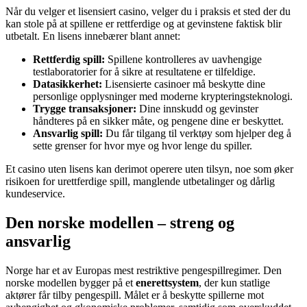
Når du velger et lisensiert casino, velger du i praksis et sted der du
kan stole på at spillene er rettferdige og at gevinstene faktisk blir
utbetalt. En lisens innebærer blant annet:
Rettferdig spill:
Spillene kontrolleres av uavhengige
testlaboratorier for å sikre at resultatene er tilfeldige.
Datasikkerhet:
Lisensierte casinoer må beskytte dine
personlige opplysninger med moderne krypteringsteknologi.
Trygge transaksjoner:
Dine innskudd og gevinster
håndteres på en sikker måte, og pengene dine er beskyttet.
Ansvarlig spill:
Du får tilgang til verktøy som hjelper deg å
sette grenser for hvor mye og hvor lenge du spiller.
Et casino uten lisens kan derimot operere uten tilsyn, noe som øker
risikoen for urettferdige spill, manglende utbetalinger og dårlig
kundeservice.
Den norske modellen – streng og
ansvarlig
Norge har et av Europas mest restriktive pengespillregimer. Den
norske modellen bygger på et
enerettsystem
, der kun statlige
aktører får tilby pengespill. Målet er å beskytte spillerne mot