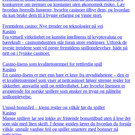
konkurrere om premier og kontanter uten økonomisk risiko. Lær
hvordan freerolls fungerer, hvorfor casinoer tilbyr dem, og hvordan
du kan bruke dem til å bygge erfaring og vinne stort.
Fremtidens casino: Nye trender og teknologier på vei
Kasino
Fra virtuell virkelighet og kunstig intelligens til kryptovaluta og
bærekraft – casinoindustrien står foran store endringer. Utforsk de
nyeste trendene som vil prege fremtidens spillopplevelser, både på
nett og i fysiske casinoer.
Casino-lisens som kvalitetsstempel for rettferdig spill
Kasino
En casino-lisens er mer enn bare et krav fra myndighetene – den er
et kvalitetsstempel som viser at nettcasinoet følger strenge regler for
sikkerhet, ansvarlig spill og rettferdighet. Lær hvorfor lisensen er
avgjørende for norske spillere som ønsker en trygg og pålitelig
spillopplevelse.
Unngå bonusfeil – kjenn regler og vilkår før du spiller
Kasino
Mange spillere lar seg lokke av fristende bonustilbud uten å lese det
som står med liten skrift. I denne guiden lærer du hvordan du forstår
vilkår, unngår vanlige feil og spiller smartere med bonuser på
nettcasino.