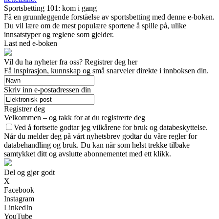
Sportsbetting 101: kom i gang
Få en grunnleggende forståelse av sportsbetting med denne e-boken.
Du vil lære om de mest populære sportene å spille på, ulike
innsatstyper og reglene som gjelder.
Last ned e-boken
Vil du ha nyheter fra oss? Registrer deg her
Få inspirasjon, kunnskap og små snarveier direkte i innboksen din.
Skriv inn e-postadressen din
Registrer deg
Velkommen – og takk for at du registrerte deg
Ved å fortsette godtar jeg vilkårene for bruk og databeskyttelse.
Når du melder deg på vårt nyhetsbrev godtar du våre regler for
databehandling og bruk. Du kan når som helst trekke tilbake
samtykket ditt og avslutte abonnementet med ett klikk.
Del og gjør godt
X
Facebook
Instagram
LinkedIn
YouTube